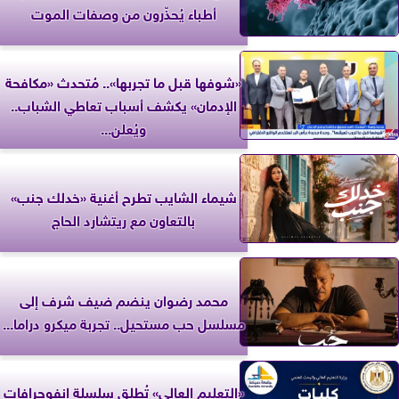
أطباء يُحذّرون من وصفات الموت
«شوفها قبل ما تجربها».. مُتحدث «مكافحة
الإدمان» يكشف أسباب تعاطي الشباب..
ويُعلن...
شيماء الشايب تطرح أغنية «خدلك جنب»
بالتعاون مع ريتشارد الحاج
محمد رضوان ينضم ضيف شرف إلى
مسلسل حب مستحيل.. تجربة ميكرو دراما...
«التعليم العالي» تُطلق سلسلة إنفوجرافات