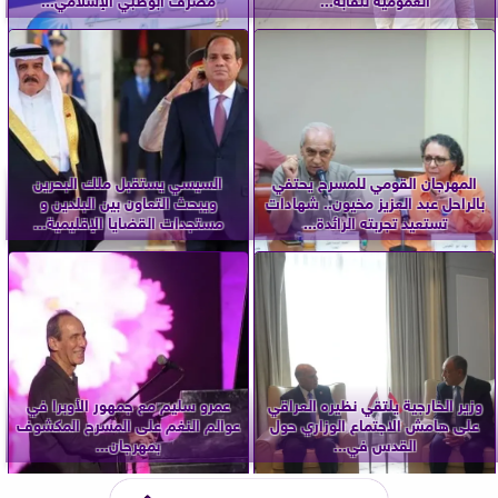
المهرجان القومي للمسرح يحتفي
السيسي يستقبل ملك البحرين
بالراحل عبد العزيز مخيون.. شهادات
ويبحث التعاون بين البلدين و
تستعيد تجربته الرائدة...
مستجدات القضايا الإقليمية...
وزير الخارجية يلتقي نظيره العراقي
عمرو سليم مع جمهور الأوبرا في
على هامش الاجتماع الوزاري حول
عوالم النغم على المسرح المكشوف
القدس في...
بمهرجان...