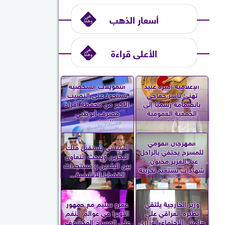
أسعار الذهب
الأعلى قراءة
الإعلامية أميرة عبيد
التمويلات الشخصية
تهنئ ياسر خفاجي
تستحوذ على النصيب
بانضمامه رسميًا إلى
الأكبر من محفظة أفراد
الجمعية العمومية
مصرف أبوظبي
لنقابة...
الإسلامي...
المهرجان القومي
السيسي يستقبل ملك
للمسرح يحتفي بالراحل
البحرين ويبحث التعاون
عبد العزيز مخيون..
بين البلدين و مستجدات
شهادات تستعيد تجربته
القضايا الإقليمية...
الرائدة...
وزير الخارجية يلتقي
عمرو سليم مع جمهور
نظيره العراقي على
الأوبرا في عوالم النغم
هامش الاجتماع الوزاري
على المسرح المكشوف