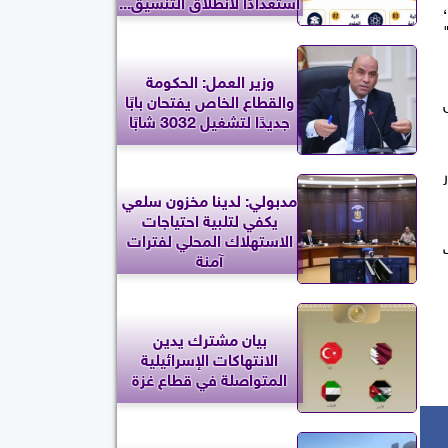
استعدادًا لانطلاق التنسيق...
وزير العمل: الحكومة
والقطاع الخاص يفتحان بابًا
جديدًا لتشغيل 3032 شابًا
مدبولي: لدينا مخزون سلعي
يكفي لتلبية احتياجات
الاستهلاك المحلي لفترات
آمنة
بيان مشترك يدين
الانتهاكات الإسرائيلية
المتواصلة في قطاع غزة