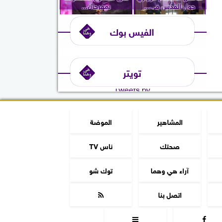
حول القدس في...
بمهرجان...
الفيس بوك
تويتر
Tweets by
المشاهير
الموضة
صحتك
ناس TV
آراء هي وهما
توك شو
اتصل بنا


