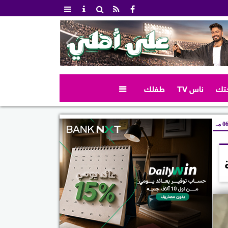
تك
ناس TV
طفلك

 مـ