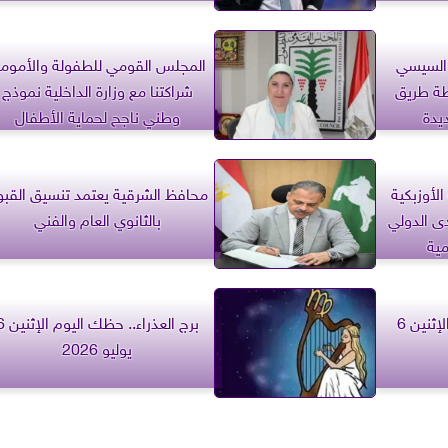
 السيسي
المجلس القومي للطفولة والأمومة
طة طريق
شراكتنا مع وزارة الداخلية نموذج
يدة
وطني ناجح لحماية الأطفال
لأوزبكية
محافظ الشرقية يعتمد تنسيق القبو
ى الدولي
بالثانوي العام والفني
مية
برج العقرب.. حظك اليوم الإثنين 6
برج العذراء.. حظك 
يوليو 2026