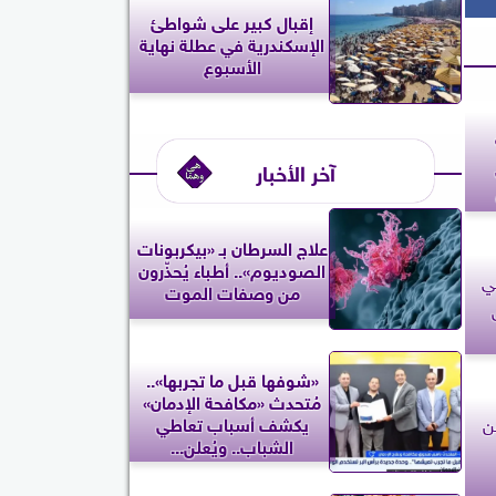
إقبال كبير على شواطئ
الإسكندرية في عطلة نهاية
الأسبوع
آخر الأخبار
علاج السرطان بـ «بيكربونات
الصوديوم».. أطباء يُحذّرون
في
من وصفات الموت
«شوفها قبل ما تجربها»..
مُتحدث «مكافحة الإدمان»
ن
يكشف أسباب تعاطي
الشباب.. ويُعلن...