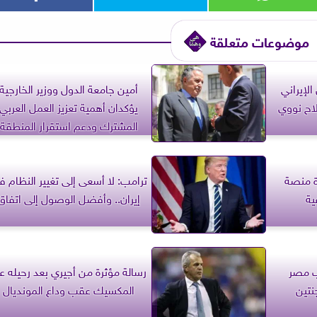
موضوعات متعلقة
لإيراني
أمين جامعة الدول ووزير الخارجية
اح نووي
يؤكدان أهمية تعزيز العمل العربي
المشترك ودعم استقرار المنطقة
رة منصة
ترامب: لا أسعى إلى تغيير النظام 
ية
إيران.. وأفضل الوصول إلى اتفاق
ب مصر
رسالة مؤثرة من أجيري بعد رحيله ع
نتين
المكسيك عقب وداع المونديال