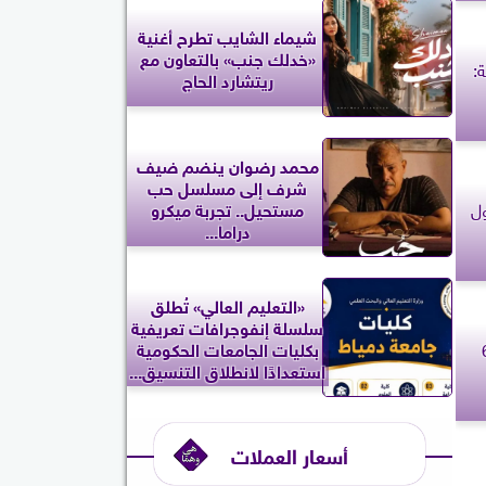
شيماء الشايب تطرح أغنية
«خدلك جنب» بالتعاون مع
:
ريتشارد الحاج
محمد رضوان ينضم ضيف
شرف إلى مسلسل حب
ل
مستحيل.. تجربة ميكرو
دراما...
«التعليم العالي» تُطلق
سلسلة إنفوجرافات تعريفية
اليوم الإثنين 6
بكليات الجامعات الحكومية
استعدادًا لانطلاق التنسيق...
أسعار العملات