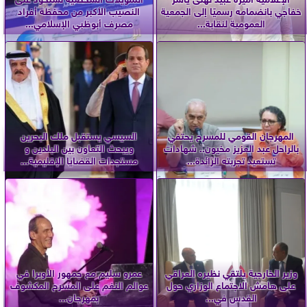
خفاجي بانضمامه رسميًا إلى الجمعية
النصيب الأكبر من محفظة أفراد
العمومية لنقابة...
مصرف أبوظبي الإسلامي...
المهرجان القومي للمسرح يحتفي
السيسي يستقبل ملك البحرين
بالراحل عبد العزيز مخيون.. شهادات
ويبحث التعاون بين البلدين و
تستعيد تجربته الرائدة...
مستجدات القضايا الإقليمية...
وزير الخارجية يلتقي نظيره العراقي
عمرو سليم مع جمهور الأوبرا في
على هامش الاجتماع الوزاري حول
عوالم النغم على المسرح المكشوف
القدس في...
بمهرجان...