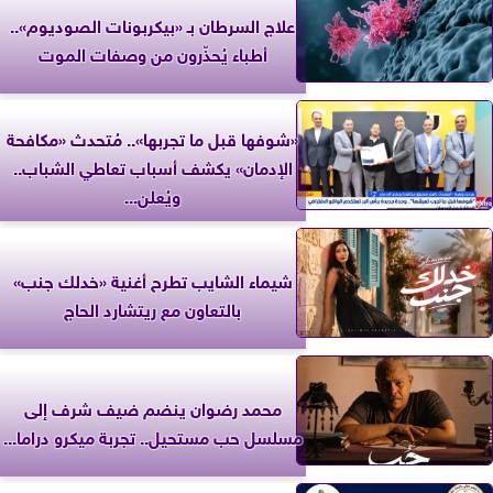
علاج السرطان بـ «بيكربونات الصوديوم»..
أطباء يُحذّرون من وصفات الموت
«شوفها قبل ما تجربها».. مُتحدث «مكافحة
الإدمان» يكشف أسباب تعاطي الشباب..
ويُعلن...
شيماء الشايب تطرح أغنية «خدلك جنب»
بالتعاون مع ريتشارد الحاج
محمد رضوان ينضم ضيف شرف إلى
مسلسل حب مستحيل.. تجربة ميكرو دراما...