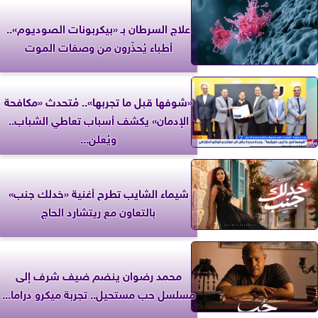
علاج السرطان بـ «بيكربونات الصوديوم»..
أطباء يُحذّرون من وصفات الموت
«شوفها قبل ما تجربها».. مُتحدث «مكافحة
الإدمان» يكشف أسباب تعاطي الشباب..
ويُعلن...
شيماء الشايب تطرح أغنية «خدلك جنب»
بالتعاون مع ريتشارد الحاج
محمد رضوان ينضم ضيف شرف إلى
مسلسل حب مستحيل.. تجربة ميكرو دراما...