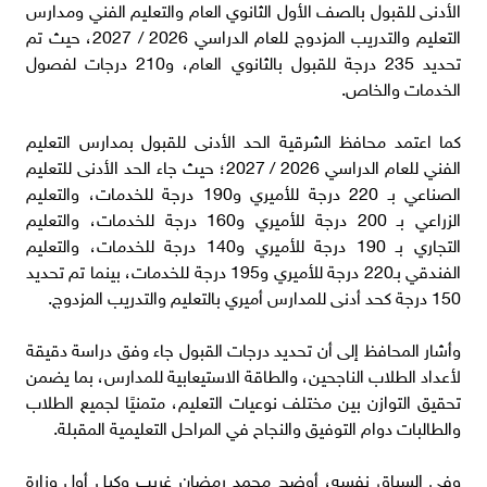
الأدنى للقبول بالصف الأول الثانوي العام والتعليم الفني ومدارس
التعليم والتدريب المزدوج للعام الدراسي 2026 / 2027، حيث تم
تحديد 235 درجة للقبول بالثانوي العام، و210 درجات لفصول
الخدمات والخاص.
​كما اعتمد محافظ الشرقية الحد الأدنى للقبول بمدارس التعليم
الفني للعام الدراسي 2026 / 2027؛ حيث جاء الحد الأدنى للتعليم
الصناعي بـ 220 درجة للأميري و190 درجة للخدمات، والتعليم
الزراعي بـ 200 درجة للأميري و160 درجة للخدمات، والتعليم
التجاري بـ 190 درجة للأميري و140 درجة للخدمات، والتعليم
الفندقي بـ220 درجة للأميري و195 درجة للخدمات، بينما تم تحديد
150 درجة كحد أدنى للمدارس أميري بالتعليم والتدريب المزدوج.
​وأشار المحافظ إلى أن تحديد درجات القبول جاء وفق دراسة دقيقة
لأعداد الطلاب الناجحين، والطاقة الاستيعابية للمدارس، بما يضمن
تحقيق التوازن بين مختلف نوعيات التعليم، متمنيًا لجميع الطلاب
والطالبات دوام التوفيق والنجاح في المراحل التعليمية المقبلة.
​وفي السياق نفسه، أوضح محمد رمضان غريب وكيل أول وزارة