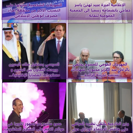
الإعلامية أميرة عبيد تهنئ ياسر
التمويلات الشخصية تستحوذ على
خفاجي بانضمامه رسميًا إلى الجمعية
النصيب الأكبر من محفظة أفراد
العمومية لنقابة...
مصرف أبوظبي الإسلامي...
المهرجان القومي للمسرح يحتفي
السيسي يستقبل ملك البحرين
بالراحل عبد العزيز مخيون.. شهادات
ويبحث التعاون بين البلدين و
تستعيد تجربته الرائدة...
مستجدات القضايا الإقليمية...
وزير الخارجية يلتقي نظيره العراقي
عمرو سليم مع جمهور الأوبرا في
على هامش الاجتماع الوزاري حول
عوالم النغم على المسرح المكشوف