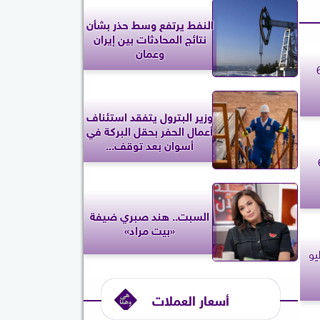
النفط يرتفع وسط حذر بشأن
نتائج المحادثات بين إيران
وعمان
ك اليوم الإثنين 6
وزير البترول يتفقد استئناف
أعمال الحفر بحقل البركة في
أسوان بعد توقف...
م الإثنين 6
السبت.. هند صبري ضيفة
«بيت مراد»
م الإثنين 6 يوليو
أسعار العملات