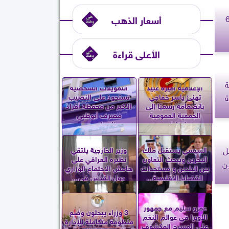
س.. حظك اليوم الإثنين 6
أسعار الذهب
الأعلى قراءة
ة
الإعلامية أميرة عبيد
التمويلات الشخصية
تهنئ ياسر خفاجي
تستحوذ على النصيب
ة
بانضمامه رسميًا إلى
الأكبر من محفظة أفراد
الجمعية العمومية
مصرف أبوظبي
لنقابة...
الإسلامي...
ل
السيسي يستقبل ملك
وزير الخارجية يلتقي
البحرين ويبحث التعاون
نظيره العراقي على
ن
بين البلدين و مستجدات
هامش الاجتماع الوزاري
القضايا الإقليمية...
حول القدس في...
عمرو سليم مع جمهور
3 وزراء يبحثون وضع
الأوبرا في عوالم النغم
منظومة متكاملة للإدارة
على المسرح المكشوف