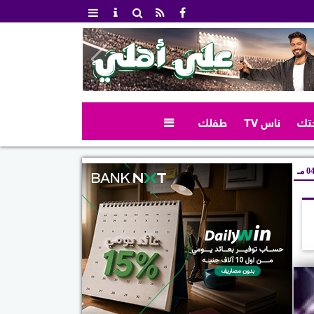
تك
ناس TV
طفلك

 مـ