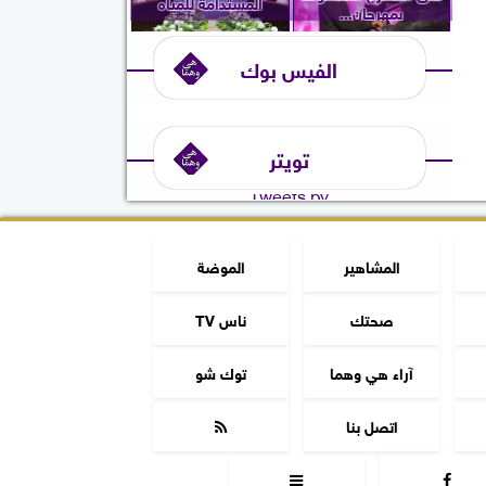
المستدامة للمياه
بمهرجان...
الفيس بوك
تويتر
Tweets by
المشاهير
الموضة
صحتك
ناس TV
آراء هي وهما
توك شو
اتصل بنا


