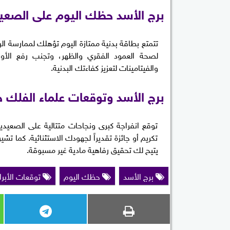
برج الأسد حظك اليوم على الصعي
تتمتع بطاقة بدنية ممتازة اليوم تؤهلك لممارسة ال
لصحة العمود الفقري والظهر، وتجنب رفع الأوزا
والفيتامينات لتعزيز كفاءتك البدنية.
برج الأسد وتوقعات علماء الفلك خل
توقع انفراجة كبرى ونجاحات متتالية على الصعي
تكريم أو جائزة تقديراً لجهودك الاستثنائية. كما ت
يتيح لك تحقيق رفاهية مادية غير مسبوقة.
برج الأسد
حظك اليوم
توقعات الأبرا