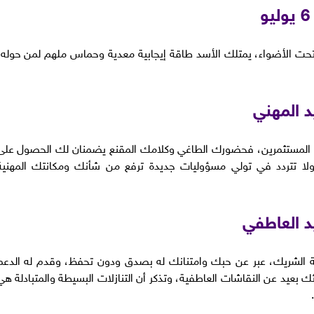
ر تحت الأضواء، يمتلك الأسد طاقة إيجابية معدية وحماس ملهم لمن حوله،
 المهني
 أو المستثمرين، فحضورك الطاغي وكلامك المقنع يضمنان لك الحصول على
ة ولا تتردد في تولي مسؤوليات جديدة ترفع من شأنك ومكانتك المهنية
د العاطفي
 الشريك، عبر عن حبك وامتنانك له بصدق ودون تحفظ، وقدم له الدعم
ك بعيد عن النقاشات العاطفية، وتذكر أن التنازلات البسيطة والمتبادلة هي