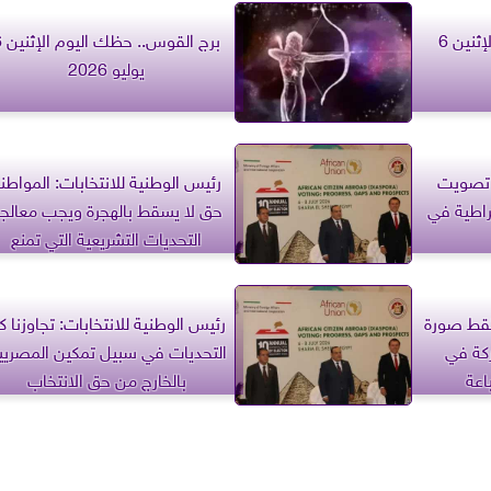
برج الجدي.. حظك اليوم الإثنين 6
برج القو
يوليو 2026
: تصويت
رئيس الوطنية للانتخابات: المواطن
قراطية في
حق لا يسقط بالهجرة ويجب معالج
التحديات التشريعية التي تمنع
التصويت بالخارج
لتقط صورة
رئيس الوطنية للانتخابات: تجاوزنا ك
ركة في
التحديات في سبيل تمكين المصريي
اعة
بالخارج من حق الانتخاب