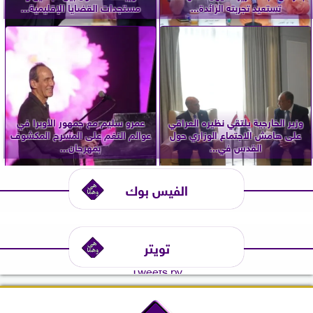
تستعيد تجربته الرائدة...
مستجدات القضايا الإقليمية...
وزير الخارجية يلتقي نظيره العراقي
عمرو سليم مع جمهور الأوبرا في
على هامش الاجتماع الوزاري حول
عوالم النغم على المسرح المكشوف
القدس في...
بمهرجان...
الفيس بوك
تويتر
Tweets by