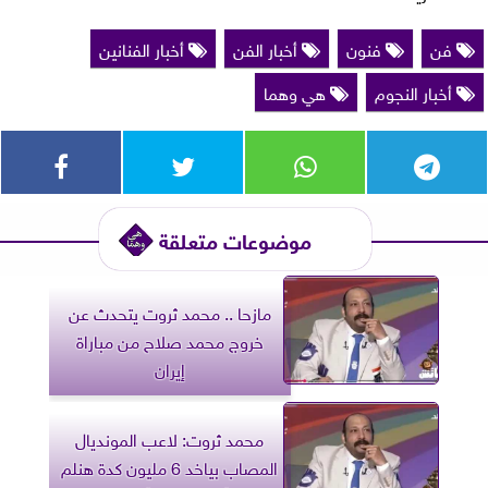
فن
فنون
أخبار الفن
أخبار الفنانين
أخبار النجوم
هي وهما
موضوعات متعلقة
مازحا .. محمد ثروت يتحدث عن
خروج محمد صلاح من مباراة
إيران
محمد ثروت: لاعب المونديال
المصاب بياخد 6 مليون كدة هنلم