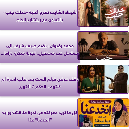
شيماء الشايب تطرح أغنية «خدلك جنب»
بالتعاون مع ريتشارد الحاج
محمد رضوان ينضم ضيف شرف إلى
مسلسل حب مستحيل.. تجربة ميكرو دراما...
وقف عرض فيلم الست بعد طلب أسرة أم
كلثوم.. الحكم 7 أكتوير
كل ما تريد معرفته عن ندوة مناقشة رواية
”انخدعنا” غدًا