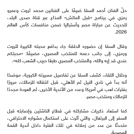
حلّ الفنان أحمد السقا ضيفًا على الفنانين محمد ثروت وعمرو
رمزي في برنامج «قبل الماتش» المذاع عبر قناة صدى البلد،
للحديث عن مباراة مصر وأستراليا ضمن منافسات كأس العالم
2026.
وقال السقا إن حضوره الحلقة جاء بدافع محبته الكبيرة لثروت
ورمزي، إلى جانب دعمه للمنتخب المصري، مضيفًا: «محبتكم
عندي قد إيه والله، والمنتخب المصري طبعًا حبيب الشعب كله».
وخلال اللقاء، كشف السقا عن تفاصيل مسيرته الكروية، موضحًا
أنه بدأ في نادي النيل ثم الأهلي، قبل انتقاله للزمالك، مرورًا
بفترات لعب في أمريكا وعدد من الأندية الأخرى، ثم العودة مجددًا
للزمالك ومنتخب مصر.
كما استعاد ذكريات مشاركته في قطاع الناشئين وإصابته قبل
السفر إلى البرتغال، والتي أثرت على استكمال مشواره الاحترافي،
متحدثًا عن عدد من زملائه في تلك الفترة داخل أندية القمة
المصرية.