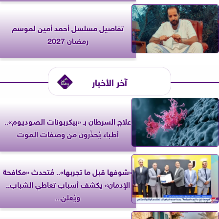
تفاصيل مسلسل أحمد أمين لموسم
رمضان 2027
آخر الأخبار
علاج السرطان بـ «بيكربونات الصوديوم»..
أطباء يُحذّرون من وصفات الموت
«شوفها قبل ما تجربها».. مُتحدث «مكافحة
الإدمان» يكشف أسباب تعاطي الشباب..
ويُعلن...