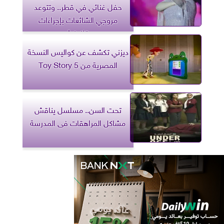
حفل غنائي في قطر.. وتتوعد
مروجي الشائعات بإجراءات
قانونية
ديزني تكشف عن كواليس النسخة
المصرية من Toy Story 5
تحت السن.. مسلسل يناقش
مشاكل المراهقات فى المدرسة