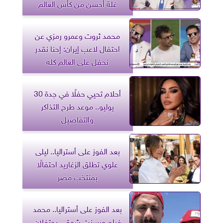
غلة أحسن من كأس العالم
محمد ثروت وعمرو رمزي عن
احتفال لاعب إيران: إحنا نقدر
نحفل على العالم كله
أحلام تحيي حفلًا في جدة 30
يوليو.. موعد طرح التذاكر
والتفاصيل
بعد الفوز على أستراليا.. ليلى
علوي تطلق الزغاريد احتفالًا
بمنتخب مصر
بعد الفوز على أستراليا.. محمد
فراج وبسنت شوقي يحتفلان