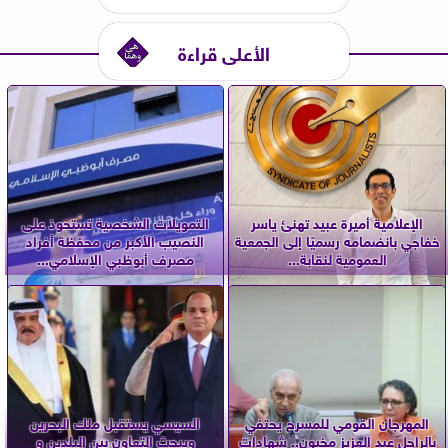
الأعلى قراءة
الإعلامية أميرة عبيد تهنئ ياسر
التمويلات الشخصية تستحوذ على
خفاجي بانضمامه رسميًا إلى الجمعية
النصيب الأكبر من محفظة أفراد
العمومية لنقابة...
مصرف أبوظبي الإسلامي...
المهرجان القومي للمسرح يحتفي
السيسي يستقبل ملك البحرين
بالراحل عبد العزيز مخيون.. شهادات
ويبحث التعاون بين البلدين و