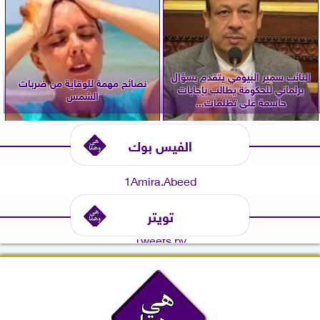
النائب سمير البيومي يتقدم بسؤال
نصائح مهمة للوقاية من ضربات
برلماني للحكومة يطالب بإجابات
الشمس
حاسمة على تظلمات...
الفيس بوك
1Amira.Abeed
تويتر
Tweets by