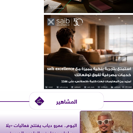
المشاهير
اليوم.. عمرو دياب يفتتح فعاليات «يلا
ساحل» بحفل في العلمين الجديدة