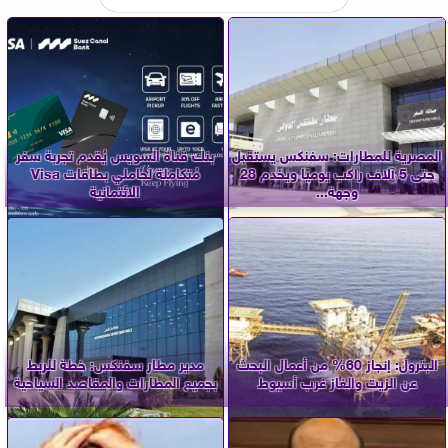
المصرية للمطارات: سفنكس يستقبل
بنك قناة السويس يُقدم تجربة سفر
حتى 5 آلاف راكب يوميًا ويخدم 28
مُتكاملة لحاملي بطاقات Visa
وجهة...
الائتمانية
البترول: إنجاز 60% من أعمال البحث
مدير مطار سفنكس: خطة للربط
عن الزيت والغاز غرب أسيوط
بجميع المطارات والمقاصد السياحية