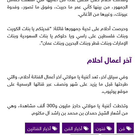
الجمهور، من بينها كأني عمر ما حبيت، وفوق ما تصور، وفدوة
عيونك، وغيرها من الأغاني.
وحرصت أحلام على تحية جمهورها قائلة: “فديتكم يا بنات الكويت
وبنات فلسطين على راسي ويا حلوكم يا بنات السعودية وبنات
الإمارات وبنات قطر وبنات البحرين وبنات عمان”.
آخر أعمال أحلام
وفي سياق آخر، تعد أغنية يا مولاتي آخر أعمال الفنانة أحلام، والتي
طرحتها قبل ما يزيد على شهر ونصف عبر قناتها الرسمية على
موقع يوتيوب.
وتخطت أغنية يا مولاتي حاجز مليون و300 ألف مشاهدة، وهي
من أشعار الشيخ حمدان بن محمد بن راشد آل مكتوم.
فن
فنون
أخبار الفن
أخبار الفنانين