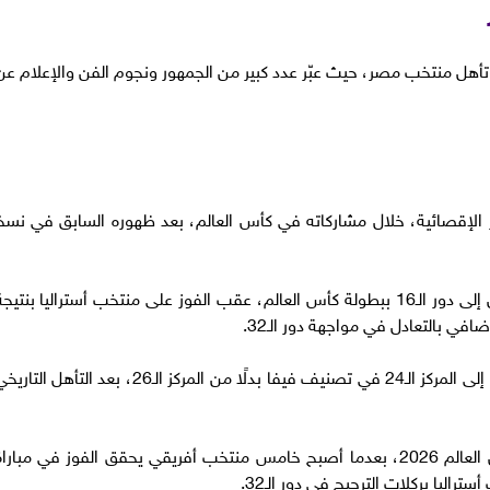
 تأهل منتخب مصر، حيث عبّر عدد كبير من الجمهور ونجوم الفن والإعلام عن
الإقصائية، خلال مشاركاته في كأس العالم، بعد ظهوره السابق في نسخ
وحقق منتخب مصر إنجازًا غير مسبوق، بعدما تأهل إلى دور الـ16 ببطولة كأس العالم، عقب الفوز على منتخب أستراليا بنتيج
كما ارتقى منتخب مصر الأول، بقيادة حسام حسن، إلى المركز الـ24 في تصنيف فيفا بدلًا من المركز الـ26، بعد التأهل الت
وواصل منتخب مصر كتابة التاريخ في بطولة كأس العالم 2026، بعدما أصبح خامس منتخب أفريقي يحقق الفوز في مبارا
راليا بركلات الترجيح في دور الـ32.