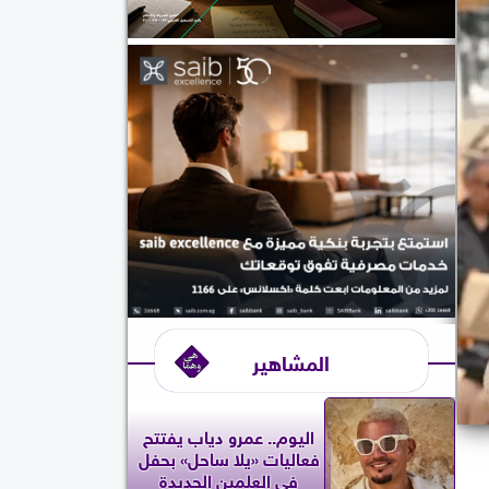
المشاهير
اليوم.. عمرو دياب يفتتح
فعاليات «يلا ساحل» بحفل
في العلمين الجديدة