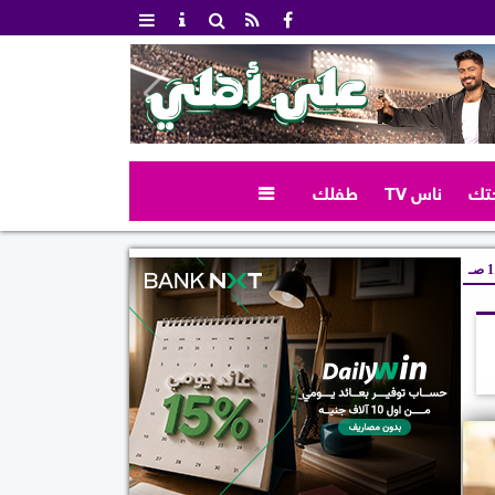
تك
ناس TV
طفلك

صـ