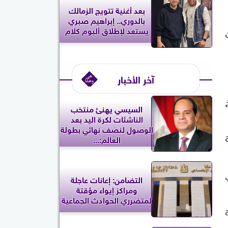
بعد أغنية تتويج الزمالك
بالدوري.. إبراهيم صبري
يستعد لإطلاق ألبوم كلام
آخر الأخبار
السيسي يهنئ منتخب
الناشئات لكرة اليد بعد
الوصول لنصف نهائي بطولة
ة
العالم:...
اريخي
التضامن: إعانات عاجلة
ومراكز إيواء مؤقتة
لمتضرري الحوادث الجماعية
ة