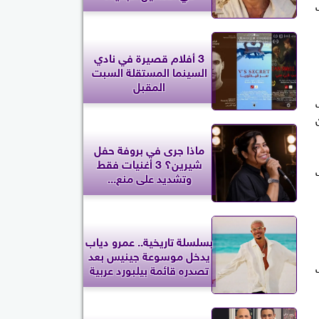
ت
3 أفلام قصيرة في نادي
السينما المستقلة السبت
المقبل
ماذا جرى في بروفة حفل
شيرين؟ 3 أغنيات فقط
وتشديد على منع...
بسلسلة تاريخية.. عمرو دياب
يدخل موسوعة جينيس بعد
تصدره قائمة بيلبورد عربية