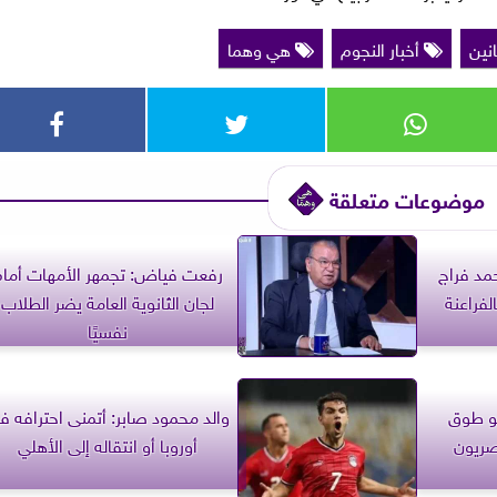
انين
أخبار النجوم
هي وهما
موضوعات متعلقة
حمد فراج
رفعت فياض: تجمهر الأمهات أمام
فراعنة
لجان الثانوية العامة يضر الطلاب
نفسيًا
حيم: 30 يونيو طوق
والد محمود صابر: أتمنى احترافه ف
مصريون
أوروبا أو انتقاله إلى الأهلي