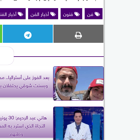
فن
فنون
أخبار الفن
أخبار الفن
بعد الفوز على أستراليا.. م
وبسنت شوقي يحتفلان بال
هاني عبد الر
النجاة الذي استرد به ال
وطنهم