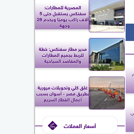
المصرية للمطارات:
سفنكس يستقبل حتى 5
آلاف راكب يوميًا ويخدم 28
وجهة...
مدير مطار سفنكس: خطة
للربط بجميع المطارات
والمقاصد السياحية
غلق كلي وتحويلات مرورية
بطريق مصر - أسوان بسبب
أعمال القطار السريع
ي
أسعار العملات