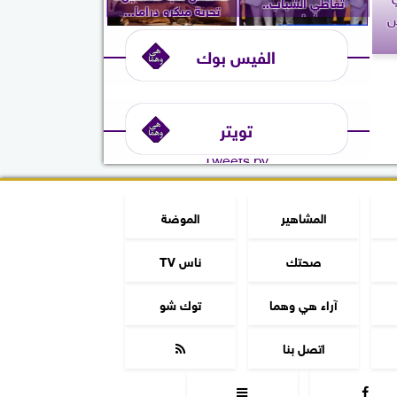
تعاطي الشباب..
تجربة ميكرو دراما...
س
ويُعلن...
الفيس بوك
تويتر
Tweets by
المشاهير
الموضة
صحتك
ناس TV
آراء هي وهما
توك شو
اتصل بنا


