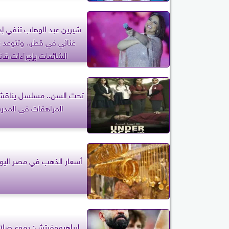
شيرين عبد الوهاب تنفي إح
غنائي في قطر.. وتتوعد 
الشائعات بإجراءات قان
تحت السن.. مسلسل يناق
المراهقات فى المدر
أسعار الذهب في مصر اليو
إبراهيموفيتش: دموع صلا