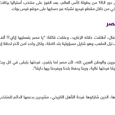
احتفلت الفنانة ليلى علوي بتأهل منتخب مصر إلى دور الـ16 من بطولة كأس العالم، بعد الفوز على منتخب أستراليا بركلا
لتاريخي من خلال مقطع فيديو نشرته عبر حسابها على موقع فيس بوك.
مصر
ل، أطلقت خلاله الزغاريد، وعلقت قائلة: “يا مصر بتعمليها إزاي؟! ألف
 نزل الملعب وهو شايل مسؤولية بلد كاملة، ولكل واحد آمن لآخر لحظة إن
ين والوطن العربي كله، لأن مصر لما بتفرح، فرحتها بتبقى في كل بيت
فرحتها غالية، وربنا يحفظ بلدنا ويفرحنا بيها دايمًا”.
ا، الذين شاركوها فرحة التأهل التاريخي، مشيدين بدعمها الدائم للمنتخب