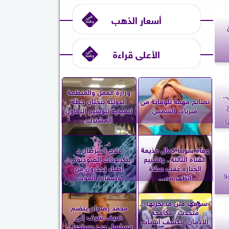
أسعار الذهب
الأعلى قراءة
وزارة العمل والمنظمة
.
نصائح مهمة للوقاية من
الدولية تبحثان خطة
ضربات الشمس
تنفيذية لتوسيع التعاون
المشترك
ا
وفاة سونيا كمال مذيعة
علاج السرطان بـ
القناة الثالثة.. وتشييع
«بيكربونات الصوديوم»..
الجنازة عقب صلاة
أطباء يُحذّرون من
الظهر من...
وصفات الموت
«شوفها قبل ما تجربها»..
محمد رضوان ينضم
مُتحدث «مكافحة
ضيف شرف إلى
الإدمان» يكشف أسباب
مسلسل حب مستحيل..