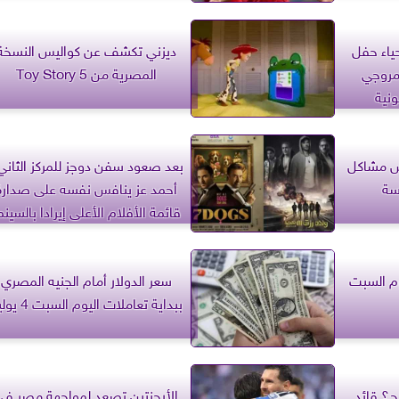
ياء حفل
ديزني تكشف عن كواليس النسخة
مروجي
المصرية من Toy Story 5
ونية
ش مشاكل
بعد صعود سفن دوجز للمركز الثاني.
سة
أحمد عز ينافس نفسه على صدارة
قائمة الأفلام الأعلى إيرادا بالسينم
المصرية
م السبت
سعر الدولار أمام الجنيه المصري
ببداية تعاملات اليوم السبت 4 يوليو
ح؟ قائد
الأرجنتين تصعد لمواجهة مصر في