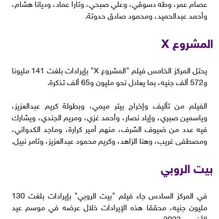
عصام عمر، وطه دسوقي، وعلي صبحي، وتارا عماد، وديانا هشام،
وأحمد عبدالحميد، ومحمود صادق حدوتة.
المشروع X
يحتل المركز الخامس فيلم "المشروع X" بإيرادات بلغت 141 مليونا
و572 ألف جنيه، بما يعادل نحو مليون و65 ألف تذكرة.
الفيلم من تأليف وإخراج بيتر ميمي، وبطولة كريم عبدالعزيز،
وياسمين صبري، وإياد نصار، وأحمد غزي، ومريم الجندي، ويشارك
فيه عدد من ضيوف الشرف، منهم أمير كرارة، وماجد الكدواني،
ومصطفى غريب، وهنا الزاهد، وكريم محمود عبدالعزيز، وتامر نبيل.
بيت الروبي
في المركز السادس جاء فيلم "بيت الروبي" بإيرادات بلغت 130
مليون جنيه، محققا هذه الإيرادات خلال عرضه في موسم عيد
الأضحى 2023.