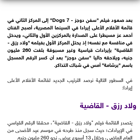
بعد صعود فيلم "سفن دوجز - 7 Dogs" إلى المركز الثاني في
قائمة الأفلام الأعلى إيرادا في السينما المصرية، أصبح الفنان
أحمد عز مسيطرا على الصدارة بالمركزين الأول والثاني، ويدخل
في منافسة مع نفسه؛ إذ يحتل المركز الأول بفيلمه "ولاد رزق -
القاضية" بإيرادات قياسية وغير مسبوقة بلغت 260 مليون
جنيه، ويلاحقه حاليا "سفن دوجز" بعد أن كسر الرقم المسجل
باسم "برشامة" أمس في شباك التذاكر.
في السطور التالية نرصد الترتيب الجديد لقائمة الأفلام الأعلى
إيرادا:
ولاد رزق - القاضية
يتصدر القائمة فيلم "ولاد رزق - القاضية"، محققا الرقم القياسي
في الإيرادات؛ حيث سجل منذ طرحه في موسم عيد الأضحى من
العام الماضي، وخلال 13 أسبوع عرض، نحو 260 مليون جنيه.