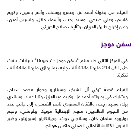
الفيلم من بطولة أحمد عز، وعمرو يوسف، وآسر ياسين، وكريم
قاسم، وعلي صبحي، وسيد رجب، وأسماء جلال، ونسرين أمين،
ومن إخراج طارق العريان، وتأليف صلاح الجهيني.
سفن دوجز
في المركز الثاني جاء فيلم "سفن دوجز - 7 Dogs" بإيرادات بلغت
حتى الآن 214 مليونا و413 ألف جنيه، بما يوازي مليونا و444 ألف
تذكرة.
الفيلم قصة تركي آل الشيخ، وسيناريو وحوار محمد الدباح،
ويشارك في بطولته أحمد عز، وكريم عبدالعزيز، وتارا عماد، وساندي
بيلا، وسيد رجب، والفنان السعودي ناصر القصبي، إلى جانب عدد
من النجوم العالميين، منهم الإيطالية مونيكا بيلوتشي، ونجم
بوليوود سلمان خان، وسانجاي دوت، وجيانكارلو إسبوزيتو، وخبير
الفنون القتالية الألماني الصيني ماكس هوانج.