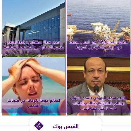
البترول: إنجاز 60% من أعمال البحث
مدير مطار سفنكس: خطة للربط
عن الزيت والغاز غرب أسيوط
بجميع المطارات والمقاصد السياحية
النائب سمير البيومي يتقدم بسؤال
نصائح مهمة للوقاية من ضربات
برلماني للحكومة يطالب بإجابات
الشمس
حاسمة على تظلمات...
الفيس بوك