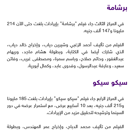
برشامة
في المركز الثالث جاء فيلم "برشامة" بإيرادات بلغت حتى الآن 214
مليونا و147 ألف جنيه.
الفيلم من تأليف أحمد الزغبي وشيرين دياب، وإخراج خالد دياب،
الذي شارك أيضا في الكتابة، وبطولة هشام ماجد، وريهام
عبدالغفور، وحاتم صلاح، وباسم سمرة، ومصطفى غريب، وفاتن
سعيد، وعارفة عبدالرسول، وفدوى عابد، وكمال أبورية.
سيكو سيكو
في المركز الرابع جاء فيلم "سيكو سيكو" بإيرادات بلغت 185 مليونا
و215 ألف جنيه، بعد 10 أسابيع عرض، مع استمرار عرضه في دور
السينما وترشيحه لتحقيق مزيد من الإيرادات.
الفيلم من تأليف محمد الدباح، وإخراج عمر المهندس، وبطولة