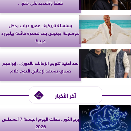
فقط وتشديد على منع...
بسلسلة تاريخية.. عمرو دياب يدخل
موسوعة جينيس بعد تصدره قائمة بيلبورد
عربية
بعد أغنية تتويج الزمالك بالدوري.. إبراهيم
صبري يستعد لإطلاق ألبوم كلام
آخر الأخبار
برج الثور.. حظك اليوم الجمعة 7 أغسطس
2026