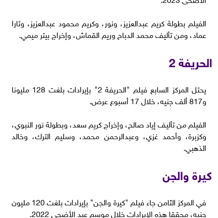
الفيلم بطولة كريم عبدالعزيز، ونور، وكريم محمود عبدالعزيز، وتارا
عماد، ومن تأليف محمد الدباح وريم القماش، وإخراج بيتر ميمي.
الحريفة 2
يحتل المركز السابع فيلم "الحريفة 2" بإيرادات بلغت 128 مليونا
و817 ألف جنيه، خلال 17 أسبوع عرض.
الفيلم من تأليف إياد صالح، وإخراج كريم سعد، وبطولة نور النبوي،
وكزبرة، وأحمد غزي، وعبدالرحمن محمد، وسليم الترك، وخالد
الذهبي.
كيرة والجن
في المركز الثامن جاء فيلم "كيرة والجن" بإيرادات بلغت 120 مليون
جنيه، محققا هذه الإيرادات خلال موسم عيد الأضحى 2022.