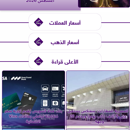
أسعار العملات
أسعار الذهب
الأعلى قراءة
المصرية للمطارات: سفنكس يستقبل
بنك قناة السويس يُقدم تجربة سفر
حتى 5 آلاف راكب يوميًا ويخدم 28
مُتكاملة لحاملي بطاقات Visa
وجهة...
الائتمانية