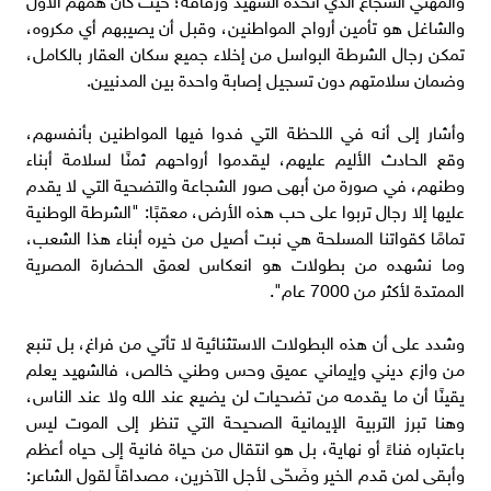
والشاغل هو تأمين أرواح المواطنين، وقبل أن يصيبهم أي مكروه،
تمكن رجال الشرطة البواسل من إخلاء جميع سكان العقار بالكامل،
وضمان سلامتهم دون تسجيل إصابة واحدة بين المدنيين.
وأشار إلى أنه في اللحظة التي فدوا فيها المواطنين بأنفسهم،
وقع الحادث الأليم عليهم، ليقدموا أرواحهم ثمنًا لسلامة أبناء
وطنهم، في صورة من أبهى صور الشجاعة والتضحية التي لا يقدم
عليها إلا رجال تربوا على حب هذه الأرض، معقبًا: "الشرطة الوطنية
تمامًا كقواتنا المسلحة هي نبت أصيل من خيره أبناء هذا الشعب،
وما نشهده من بطولات هو انعكاس لعمق الحضارة المصرية
الممتدة لأكثر من 7000 عام".
وشدد على أن هذه البطولات الاستثنائية لا تأتي من فراغ، بل تنبع
من وازع ديني وإيماني عميق وحس وطني خالص، فالشهيد يعلم
يقينًا أن ما يقدمه من تضحيات لن يضيع عند الله ولا عند الناس،
وهنا تبرز التربية الإيمانية الصحيحة التي تنظر إلى الموت ليس
باعتباره فناءً أو نهاية، بل هو انتقال من حياة فانية إلى حياه أعظم
وأبقى لمن قدم الخير وضَحّى لأجل الآخرين، مصداقاً لقول الشاعر: