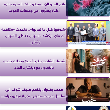
علاج السرطان بـ «بيكربونات الصوديوم»..
أطباء يُحذّرون من وصفات الموت
«شوفها قبل ما تجربها».. مُتحدث «مكافحة
الإدمان» يكشف أسباب تعاطي الشباب..
ويُعلن...
شيماء الشايب تطرح أغنية «خدلك جنب»
بالتعاون مع ريتشارد الحاج
محمد رضوان ينضم ضيف شرف إلى
مسلسل حب مستحيل.. تجربة ميكرو دراما...