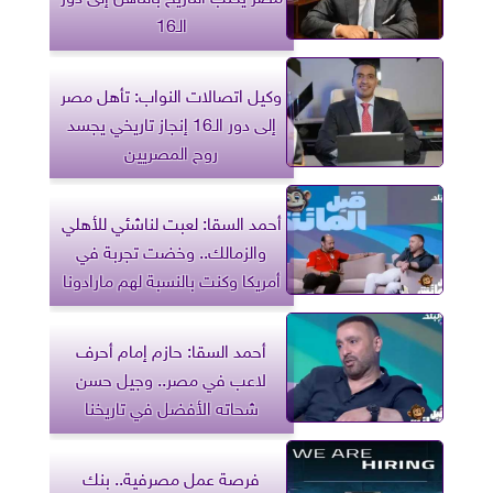
الـ16
وكيل اتصالات النواب: تأهل مصر
إلى دور الـ16 إنجاز تاريخي يجسد
روح المصريين
أحمد السقا: لعبت لناشئي للأهلي
والزمالك.. وخضت تجربة في
أمريكا وكنت بالنسبة لهم مارادونا
أحمد السقا: حازم إمام أحرف
لاعب في مصر.. وجيل حسن
شحاته الأفضل في تاريخنا
فرصة عمل مصرفية.. بنك