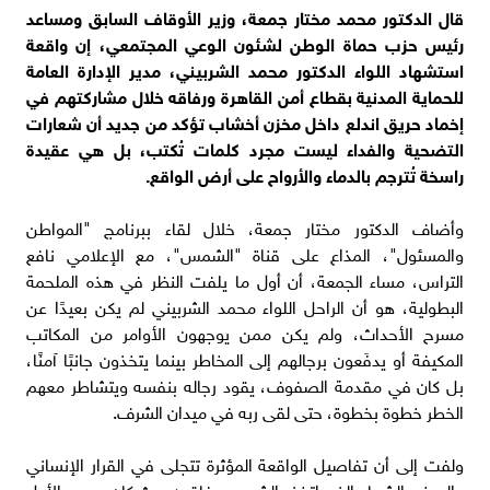
قال الدكتور محمد مختار جمعة، وزير الأوقاف السابق ومساعد
رئيس حزب حماة الوطن لشئون الوعي المجتمعي، إن واقعة
استشهاد اللواء الدكتور محمد الشربيني، مدير الإدارة العامة
للحماية المدنية بقطاع أمن القاهرة ورفاقه خلال مشاركتهم في
إخماد حريق اندلع داخل مخزن أخشاب تؤكد من جديد أن شعارات
التضحية والفداء ليست مجرد كلمات تُكتب، بل هي عقيدة
راسخة تُترجم بالدماء والأرواح على أرض الواقع.
وأضاف الدكتور مختار جمعة، خلال لقاء ببرنامج "المواطن
والمسئول"، المذاع على قناة "الشمس"، مع الإعلامي نافع
التراس، مساء الجمعة، أن أول ما يلفت النظر في هذه الملحمة
البطولية، هو أن الراحل اللواء محمد الشربيني لم يكن بعيدًا عن
مسرح الأحداث، ولم يكن ممن يوجهون الأوامر من المكاتب
المكيفة أو يدفَعون برجالهم إلى المخاطر بينما يتخذون جانبًا آمنًا،
بل كان في مقدمة الصفوف، يقود رجاله بنفسه ويتشاطر معهم
الخطر خطوة بخطوة، حتى لقى ربه في ميدان الشرف.
ولفت إلى أن تفاصيل الواقعة المؤثرة تتجلى في القرار الإنساني
والمهني الشجاع الذي اتخذه الشهيد ورفاقه؛ حيث كان همهم الأول