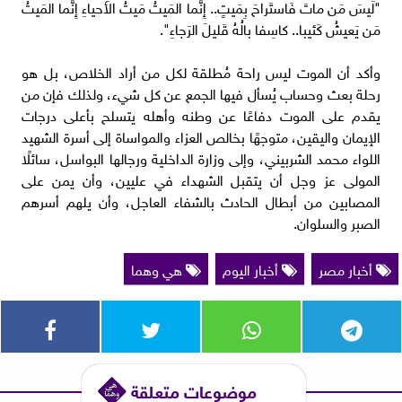
"لَيسَ مَن ماتَ فَاستَراحَ بِمَيتٍ.. إِنَّما المَيتُ مَيتُ الأَحياءِ إِنَّما المَيتُ
مَن يَعيشُ كَئيبا.. كاسِفا بالُهُ قَليلَ الرَجاءِ".
وأكد أن الموت ليس راحة مُطلقة لكل من أراد الخلاص، بل هو
رحلة بعث وحساب يُسأل فيها الجمع عن كل شيء، ولذلك فإن من
يقدم على الموت دفاعًا عن وطنه وأهله يتسلح بأعلى درجات
الإيمان واليقين، متوجهًا بخالص العزاء والمواساة إلى أسرة الشهيد
اللواء محمد الشربيني، وإلى وزارة الداخلية ورجالها البواسل، سائلًا
المولى عز وجل أن يتقبل الشهداء في عليين، وأن يمن على
المصابين من أبطال الحادث بالشفاء العاجل، وأن يلهم أسرهم
الصبر والسلوان.
أخبار مصر
أخبار اليوم
هي وهما
موضوعات متعلقة