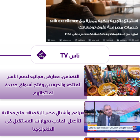
ناس TV
التضامن: معارض مجانية لدعم الأسر
المنتجة والحرفيين وفتح أسواق جديدة
لمنتجاتهم
«براعم وأشبال مصر الرقمية»: منح مجانية
لتأهيل الطلاب بمهارات المستقبل في
التكنولوجيا