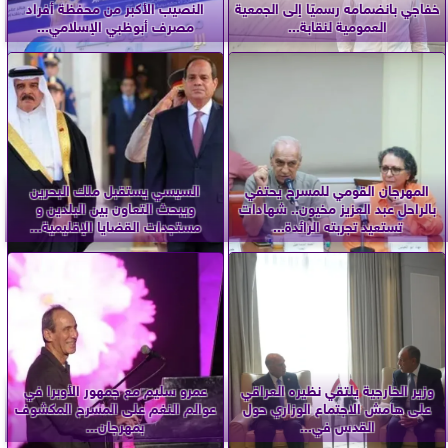
خفاجي بانضمامه رسميًا إلى الجمعية
النصيب الأكبر من محفظة أفراد
العمومية لنقابة...
مصرف أبوظبي الإسلامي...
المهرجان القومي للمسرح يحتفي
السيسي يستقبل ملك البحرين
بالراحل عبد العزيز مخيون.. شهادات
ويبحث التعاون بين البلدين و
تستعيد تجربته الرائدة...
مستجدات القضايا الإقليمية...
وزير الخارجية يلتقي نظيره العراقي
عمرو سليم مع جمهور الأوبرا في
على هامش الاجتماع الوزاري حول
عوالم النغم على المسرح المكشوف
القدس في...
بمهرجان...