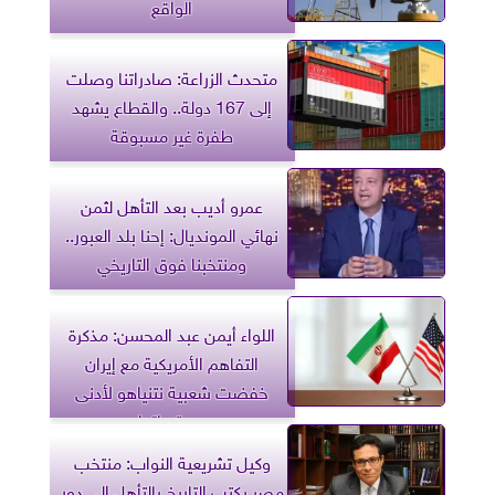
الواقع
متحدث الزراعة: صادراتنا وصلت
إلى 167 دولة.. والقطاع يشهد
طفرة غير مسبوقة
عمرو أديب بعد التأهل لثمن
نهائي المونديال: إحنا بلد العبور..
ومنتخبنا فوق التاريخي
اللواء أيمن عبد المحسن: مذكرة
التفاهم الأمريكية مع إيران
خفضت شعبية نتنياهو لأدنى
مستوياتها
وكيل تشريعية النواب: منتخب
مصر يكتب التاريخ بالتأهل إلى دور