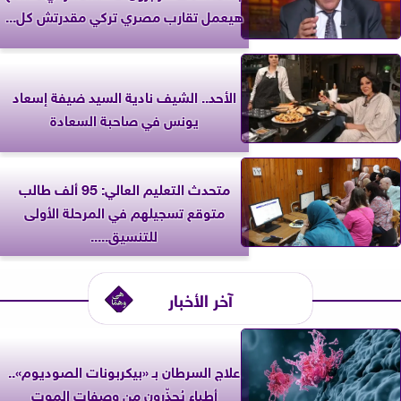
هيعمل تقارب مصري تركي مقدرتش كل...
الأحد.. الشيف نادية السيد ضيفة إسعاد
يونس في صاحبة السعادة
متحدث التعليم العالي: 95 ألف طالب
متوقع تسجيلهم في المرحلة الأولى
للتنسيق.....
آخر الأخبار
علاج السرطان بـ «بيكربونات الصوديوم»..
أطباء يُحذّرون من وصفات الموت