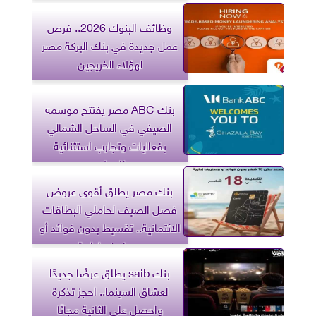
وظائف البنوك 2026.. فرص
عمل جديدة في بنك البركة مصر
لهؤلاء الخريجين
بنك ABC مصر يفتتح موسمه
الصيفي في الساحل الشمالي
بفعاليات وتجارب استثنائية
للعملاء
بنك مصر يطلق أقوى عروض
فصل الصيف لحاملي البطاقات
الائتمانية.. تقسيط بدون فوائد أو
مصاريف إدارية
بنك saib يطلق عرضًا جديدًا
لعشاق السينما.. احجز تذكرة
واحصل على الثانية مجانًا