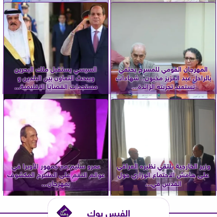
المهرجان القومي للمسرح يحتفي
السيسي يستقبل ملك البحرين
بالراحل عبد العزيز مخيون.. شهادات
ويبحث التعاون بين البلدين و
تستعيد تجربته الرائدة...
مستجدات القضايا الإقليمية...
وزير الخارجية يلتقي نظيره العراقي
عمرو سليم مع جمهور الأوبرا في
على هامش الاجتماع الوزاري حول
عوالم النغم على المسرح المكشوف
القدس في...
بمهرجان...
الفيس بوك