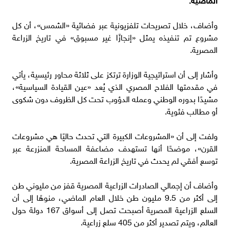
وأضاف، خلال تصريحات تلفزيونية عبر فضائية «الشمس»، أن كل
مشروع تم تنفيذه يمثل «إنجازًا غير مسبوق» في تاريخ الزراعة
المصرية.
وأشار إلى أن استراتيجية الوزارة ترتكز على ثلاثة محاور رئيسية، يأتي
في مقدمتها الفلاح المصري الذي يُعد «عين القيادة السياسية»،
مشيدًا بدوره الوطني وعمله الدؤوب تحت كل الظروف دون شكوى
أو مطالب فئوية.
ولفت إلى أن «المشروعات الكبيرة التي تحدث حاليًا هي مشروعات
القرن»، موضحًا أنها تستهدف مضاعفة المساحة المنزرعة عبر
توسع أفقي لم يحدث في تاريخ الزراعة المصرية.
وأضاف أن إجمالي الصادرات الزراعية المصرية قفز من مليوني طن
إلى أكثر من 9.5 مليون طن خلال العام الماضي، منوهًا إلى أن
السلع الزراعية المصرية أصبحت تصل إلى أسواق 167 دولة حول
العالم، ويتم تصدير أكثر من 405 سلع زراعية.