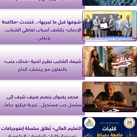
«شوفها قبل ما تجربها».. مُتحدث «مكافحة
الإدمان» يكشف أسباب تعاطي الشباب..
ويُعلن...
شيماء الشايب تطرح أغنية «خدلك جنب»
بالتعاون مع ريتشارد الحاج
محمد رضوان ينضم ضيف شرف إلى
مسلسل حب مستحيل.. تجربة ميكرو دراما...
«التعليم العالي» تُطلق سلسلة إنفوجرافات
تعريفية بكليات الجامعات الحكومية