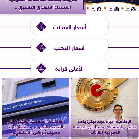
استعدادًا لانطلاق التنسيق...
أسعار العملات
أسعار الذهب
الأعلى قراءة
الإعلامية أميرة عبيد تهنئ ياسر
التمويلات الشخصية تستحوذ على
خفاجي بانضمامه رسميًا إلى الجمعية
النصيب الأكبر من محفظة أفراد
العمومية لنقابة...
مصرف أبوظبي الإسلامي...