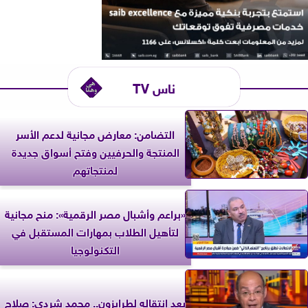
ناس TV
التضامن: معارض مجانية لدعم الأسر
المنتجة والحرفيين وفتح أسواق جديدة
لمنتجاتهم
«براعم وأشبال مصر الرقمية»: منح مجانية
لتأهيل الطلاب بمهارات المستقبل في
التكنولوجيا
بعد انتقاله لطرابزون.. محمد شردي: صلاح