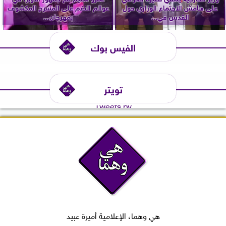
على هامش الاجتماع الوزاري حول
عوالم النغم على المسرح المكشوف
القدس في...
بمهرجان...
الفيس بوك
تويتر
Tweets by
هي وهما، الإعلامية أميرة عبيد