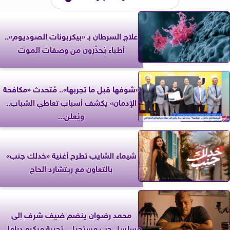
علاج السرطان بـ «بيكربونات الصوديوم»..
أطباء يُحذّرون من وصفات الموت
«شوفها قبل ما تجربها».. مُتحدث «مكافحة
الإدمان» يكشف أسباب تعاطي الشباب..
ويُعلن...
شيماء الشايب تطرح أغنية «خدلك جنب»
بالتعاون مع ريتشارد الحاج
محمد رضوان ينضم ضيف شرف إلى
مسلسل حب مستحيل.. تجربة ميكرو دراما...