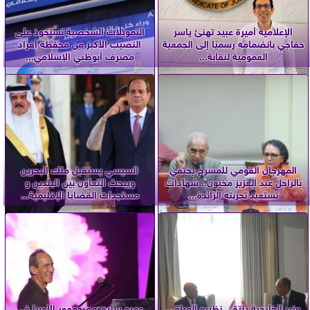
الإعلامية أميرة عبيد تهنئ ياسر
التمويلات الشخصية تستحوذ على
خفاجي بانضمامه رسميًا إلى الجمعية
النصيب الأكبر من محفظة أفراد
العمومية لنقابة...
مصرف أبوظبي الإسلامي...
المهرجان القومي للمسرح يحتفي
السيسي يستقبل ملك البحرين
بالراحل عبد العزيز مخيون.. شهادات
ويبحث التعاون بين البلدين و
تستعيد تجربته الرائدة...
مستجدات القضايا الإقليمية...
وزير الخارجية يلتقي نظيره العراقي
عمرو سليم مع جمهور الأوبرا في