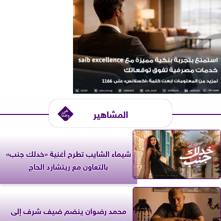
المشاهير
شيماء الشايب تطرح أغنية «خدلك جنب»
بالتعاون مع ريتشارد الحاج
محمد رضوان ينضم ضيف شرف إلى