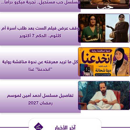
مسلسل حب مستحيل.. تجربة ميكرو دراما...
وقف عرض فيلم الست بعد طلب أسرة أم
كلثوم.. الحكم 7 أكتوير
كل ما تريد معرفته عن ندوة مناقشة رواية
”انخدعنا” غدًا
تفاصيل مسلسل أحمد أمين لموسم
رمضان 2027
آخر الأخبار