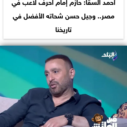
أحمد السقا: حازم إمام أحرف لاعب في
مصر.. وجيل حسن شحاته الأفضل في
تاريخنا