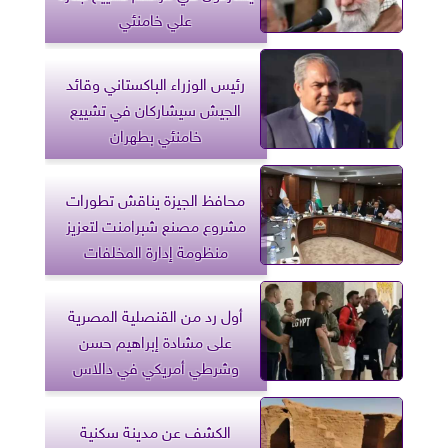
علي خامنئي
رئيس الوزراء الباكستاني وقائد
الجيش سيشاركان في تشييع
خامنئي بطهران
محافظ الجيزة يناقش تطورات
مشروع مصنع شبرامنت لتعزيز
منظومة إدارة المخلفات
أول رد من القنصلية المصرية
على مشادة إبراهيم حسن
وشرطي أمريكي في دالاس
الكشف عن مدينة سكنية