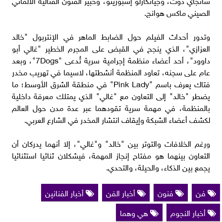
الصيني ماكس هوانج.
وتدور أحداث الفيلم حول الضابط الماهر في الإنتربول "خالد
العزازي"، الذي ينجح في القبض على المجرم الخطير "غالي أبو
داوود"، أحد أعضاء منظمة إجرامية سرية تُدعى "7Dogs"، وبعد
عام على سجنه، تعاود المنظمة أنشطتها، لاسيما في تهريب مخدر
فتاك يعرف باسم "Pink Lady" في منطقة الشرق الأوسط؛ ما
يضطر "خالد" إلى التعاون مع "غالي" الذي يمتلك معرفة داخلية
بالمنظمة، في مهمة سرية تقودهما عبر عدة مدن حول العالم
لكشف أعضاء الشبكة وإيقاف انتشار المخدر في الشارع العربي.
ورغم الخلافات والتوتر بين "خالد" و"غالي"، إلا أنهما يدركان أن
التعاون بينهما هو مفتاح إنجاز المهمة، فيشكلان ثنائيا استثنائيا
يجمع بين الذكاء، والحيلة، والتحدي.
فن
فنون
أخبار الفن
أخبار الفنانين
أخبار النجوم
هي وهما