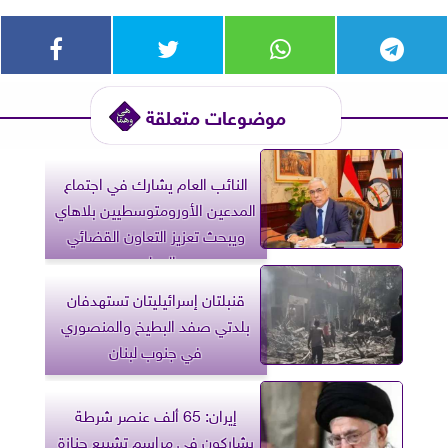
موضوعات متعلقة
النائب العام يشارك في اجتماع
المدعين الأورومتوسطيين بلاهاي
ويبحث تعزيز التعاون القضائي
الدولي
قنبلتان إسرائيليتان تستهدفان
بلدتي صفد البطيخ والمنصوري
في جنوب لبنان
إيران: 65 ألف عنصر شرطة
يشاركون في مراسم تشييع جنازة