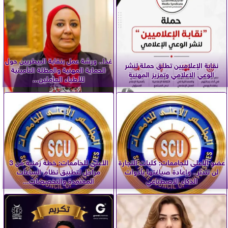
غدا.. ورشة عمل بنقابة البيطريين حول
نقابة الإعلاميين تطلق حملة لنشر
الحماية المهنية والمظلة التأمينية
الوعي الإعلامي وتعزيز المهنية
للأطباء العاملين...
عضو الأعلى للجامعات: كليات التجارة
الأعلى للجامعات: خطة زمنية من 3
لن تندثر.. وإعادة صياغتها بأدوات
مراحل لتطبيق نظام الساعات
الذكاء الاصطناعي
المعتمدة والتخصصات...