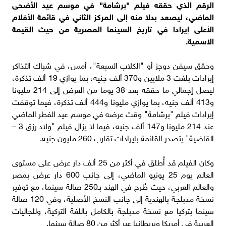
الرقم الذي حققه فيلم "برشامة" في موسم عيد الأضحى
الماضي، ليصعد بدلا منه إلى المركز الثاني في قائمة الأفلام
الأعلى إيرادا في تاريخ السينما المصرية من حيث القيمة
الاسمية.
وحقق سيفن دوجز أو "الكلاب السبعة"، أمس، في شباك التذاكر
إيرادات بلغت 3 ملايين و370 ألف جنيه، بما يوازي 19 ألف تذكرة،
ليصل إجمالي ما حققه بعد 38 يوما من العرض إلى 214 مليونا
و413 ألف جنيه، بما يوازي مليونا و444 ألف تذكرة، فيما توقفت
إيرادات فيلم "برشامة" وقت عرضه في موسم عيد الفطر الماضي
عند 214 مليونا و147 ألف جنيه، فيما لا يزال فيلم "ولاد رزق 3 –
القاضية" يتصدر القائمة بإيرادات تقارب 260 مليون جنيه.
وكان الفيلم قد أُطلق في أكثر من 25 ألف دار عرض على مستوى
العالم يوم 25 يونيو الماضي، إلى جانب 600 دار عرض بمصر
والعالم العربي، حيث طُرح في الهند بـ250 صالة سينما، مع توفير
نسخة مدبلجة بالهندية إلى جانب النسخ الأصلية، وفي 120 صالة
سينما بتركيا مع نسخة مدبلجة بالكامل باللغة التركية، وللجاليات
العربية في أمريكا وبريطانيا عبر أكثر من 80 صالة سينما.