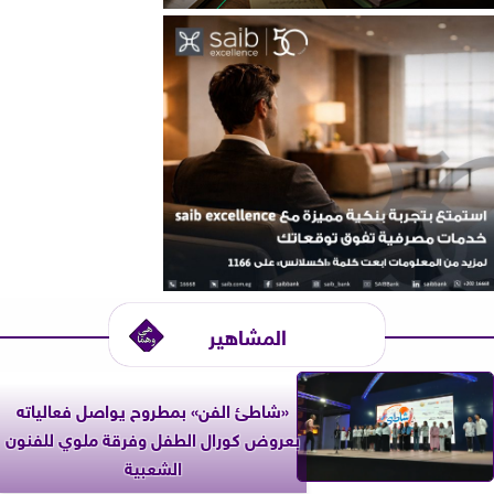
المشاهير
«شاطئ الفن» بمطروح يواصل فعالياته
بعروض كورال الطفل وفرقة ملوي للفنون
الشعبية