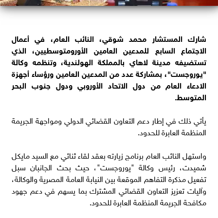
شارك المستشار محمد شوقي، النائب العام، في أعمال
الاجتماع السابع للمدعين العامين الأورومتوسطيين، الذي
تستضيفه مدينة لاهاي بالمملكة الهولندية، وتنظمه وكالة
"يوروجست"، بمشاركة عدد من المدعين العامين ورؤساء أجهزة
الادعاء العام من دول الاتحاد الأوروبي ودول جنوب البحر
المتوسط.
يأتي ذلك في إطار دعم التعاون القضائي الدولي ومواجهة الجريمة
المنظمة العابرة للحدود.
واستهل النائب العام برنامج زيارته بعقد لقاء ثنائي مع السيد مايكل
شميدت، رئيس وكالة "يوروجست"، حيث بحث الجانبان سبل
تفعيل مذكرة التفاهم الموقعة بين النيابة العامة المصرية والوكالة،
وآليات تعزيز التعاون القضائي المشترك بما يسهم في دعم جهود
مكافحة الجريمة المنظمة العابرة للحدود.