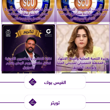
عضو الأعلى للجامعات: كليات التجارة
الأعلى للجامعات: خطة زمنية من 3
لن تندثر.. وإعادة صياغتها بأدوات
مراحل لتطبيق نظام الساعات
الذكاء الاصطناعي
المعتمدة والتخصصات...
وزيرة التنمية المحلية والبيئة: الانتهاء
نقابة الفنانين والإعلاميين الكويتية
من المخطط التفصيلي لمدينتي المنيا
تطلق ملتقى نجوم الوطن وتكرم
ويوسف الصديق...
المرزوق
الفيس بوك
تويتر