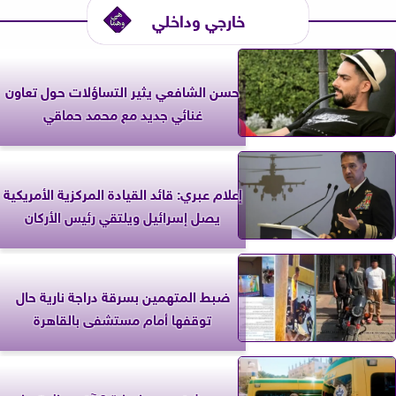
خارجي وداخلي
حسن الشافعي يثير التساؤلات حول تعاون
غنائي جديد مع محمد حماقي
إعلام عبري: قائد القيادة المركزية الأمريكية
يصل إسرائيل ويلتقي رئيس الأركان
ضبط المتهمين بسرقة دراجة نارية حال
توقفها أمام مستشفى بالقاهرة