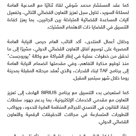
كما عقد المستشار محمد شوقي لقاءً ثنائيًا مع المدعية العامة
لمملكة السويد، تناول سبل تعزيز التعاون القضائي الثنائي، وتفعيل
آليات المساعدة القضائية المتبادلة بين الجانبين، بما يعزز كفاءة
التنسيق في القضايا ذات الاهتمام المشترك.
وخلال أعمال المنتدى، أكد النائب العام حرص النيابة العامة
المصرية على توسيع آفاق التعاون القضائي الدولي، مشيرًا إلى ما
تحقق من خطوات عملية في إطار الشراكة مع وكالة "يوروجست"
منذ توقيع مذكرة التفاهم، وفي مقدمتها انضمام النيابة العامة
إلى برنامج TAF لبناء القدرات، والذي تُعقد مرحلته المقبلة بمدينة
روما خلال شهر سبتمبر المقبل.
كما استعرض بدء التنسيق مع برنامج SIRIUS الهادف إلى تعزيز
التعاون مع مقدمي الخدمات الإلكترونية، بما يدعم جهود سلطات
إنفاذ القانون في التصدي للجرائم المنظمة العابرة للحدود، ويواكب
التطورات المتسارعة في مجالات التحقيقات الرقمية والتعاون
القضائي الدولي.
وتأتي مشاركة النائب العام في هذا المنتدى تأكيدًا على الدور