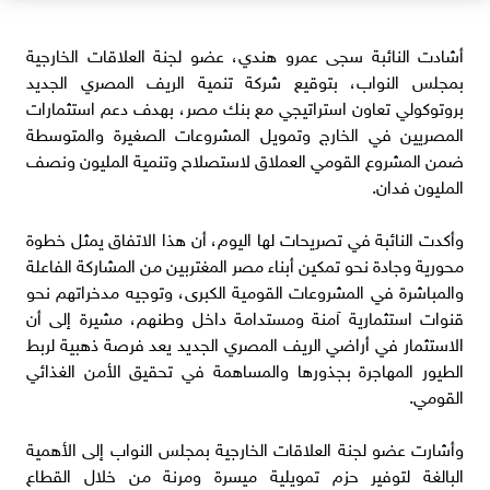
أشادت النائبة سجى عمرو هندي، عضو لجنة العلاقات الخارجية
بمجلس النواب، بتوقيع شركة تنمية الريف المصري الجديد
بروتوكولي تعاون استراتيجي مع بنك مصر، بهدف دعم استثمارات
المصريين في الخارج وتمويل المشروعات الصغيرة والمتوسطة
ضمن المشروع القومي العملاق لاستصلاح وتنمية المليون ونصف
المليون فدان.
وأكدت النائبة في تصريحات لها اليوم، أن هذا الاتفاق يمثل خطوة
محورية وجادة نحو تمكين أبناء مصر المغتربين من المشاركة الفاعلة
والمباشرة في المشروعات القومية الكبرى، وتوجيه مدخراتهم نحو
قنوات استثمارية آمنة ومستدامة داخل وطنهم، مشيرة إلى أن
الاستثمار في أراضي الريف المصري الجديد يعد فرصة ذهبية لربط
الطيور المهاجرة بجذورها والمساهمة في تحقيق الأمن الغذائي
القومي.
وأشارت عضو لجنة العلاقات الخارجية بمجلس النواب إلى الأهمية
البالغة لتوفير حزم تمويلية ميسرة ومرنة من خلال القطاع