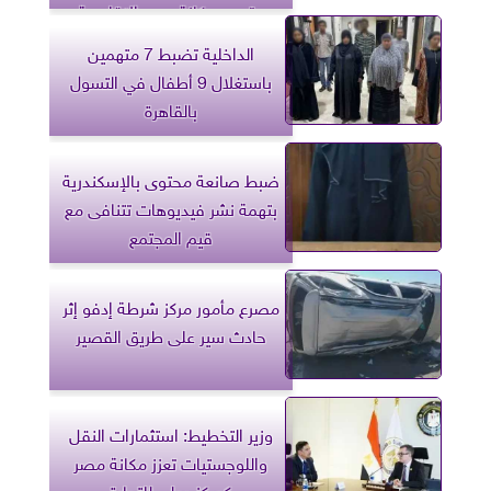
وتدعم مكانة مصر الإقليمية
الداخلية تضبط 7 متهمين
باستغلال 9 أطفال في التسول
بالقاهرة
ضبط صانعة محتوى بالإسكندرية
بتهمة نشر فيديوهات تتنافى مع
قيم المجتمع
مصرع مأمور مركز شرطة إدفو إثر
حادث سير على طريق القصير
وزير التخطيط: استثمارات النقل
واللوجستيات تعزز مكانة مصر
كمركز دولي للتجارة