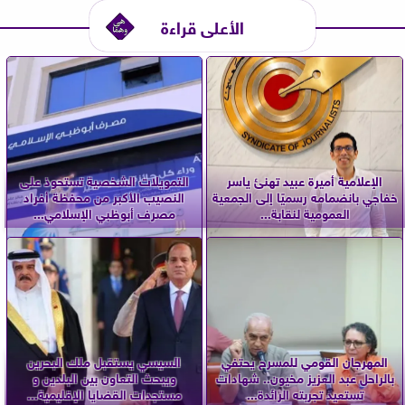
الأعلى قراءة
الإعلامية أميرة عبيد تهنئ ياسر
التمويلات الشخصية تستحوذ على
خفاجي بانضمامه رسميًا إلى الجمعية
النصيب الأكبر من محفظة أفراد
العمومية لنقابة...
مصرف أبوظبي الإسلامي...
المهرجان القومي للمسرح يحتفي
السيسي يستقبل ملك البحرين
بالراحل عبد العزيز مخيون.. شهادات
ويبحث التعاون بين البلدين و
تستعيد تجربته الرائدة...
مستجدات القضايا الإقليمية...