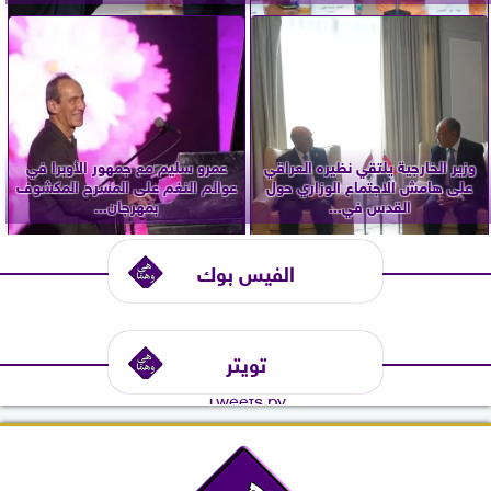
وزير الخارجية يلتقي نظيره العراقي
عمرو سليم مع جمهور الأوبرا في
على هامش الاجتماع الوزاري حول
عوالم النغم على المسرح المكشوف
القدس في...
بمهرجان...
الفيس بوك
تويتر
Tweets by