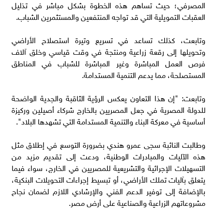
المصرفي؛ حيث تساهم هذه الخطوة بشكل مباشر في تذليل
العقبات التمويلية التي قد تواجه المنتفعين والمستثمرين الشباب.
وتابعت، كذلك تساعد في تسريع وتيرة استصلاح الأراضي
وتحويلها إلى رقعة زراعية ومنتجة في وقت قياسي وخلق آلاف
فرص العمل المباشرة وغير المباشرة للشباب في المناطق
المستصلحة، مما يدعم التنمية المستدامة.
وتابعت: "إن هذا التعاون يعكس الرؤية الثاقبة والجدية الواضحة
للدولة المصرية في جعل المصريين بالخارج شركاء أصيلين وركيزة
أساسية في معركة البناء والتنمية المستدامة التي تشهدها البلاد".
وطالبت النائبة سجى عمرو هندي بضرورة التوسع في إطلاق مثل
هذه الآليات والمبادرات الوطنية، ودعت إلى تقديم مزيد من
التسهيلات الإجرائية والتشريعية للمصريين في الخارج، سواء فيما
يتعلق بآليات تملك الأراضي، أو تبسيط إجراءات التحويلات البنكية،
بالإضافة إلى توفير الدعم الفني والإرشادي اللازم لضمان نجاح
مشروعاتهم الزراعية والصناعية على أرض مصر.