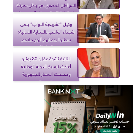
المواطن المصري هو بطل معركة
استعادة الوطن وبناء الجمهورية
الجديدة
وكيل ”تشريعية النواب” ينعى
شهداء الواجب بالحماية المدنية:
سطروا بدمائهم أروع ملاحم
البطولة
النائبة نشوة عقل: 30 يونيو
أعادت ترسيخ الدولة الوطنية
وصححت المسار للجمهورية
الجديدة