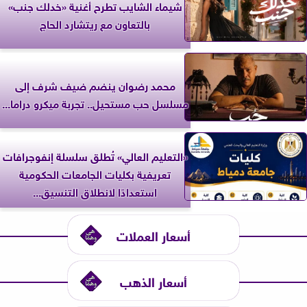
شيماء الشايب تطرح أغنية «خدلك جنب»
بالتعاون مع ريتشارد الحاج
محمد رضوان ينضم ضيف شرف إلى
مسلسل حب مستحيل.. تجربة ميكرو دراما...
«التعليم العالي» تُطلق سلسلة إنفوجرافات
تعريفية بكليات الجامعات الحكومية
استعدادًا لانطلاق التنسيق...
أسعار العملات
أسعار الذهب