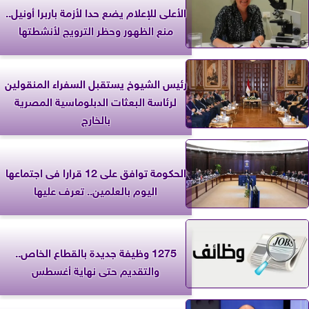
الأعلى للإعلام يضع حدا لأزمة باربرا أونيل..
منع الظهور وحظر الترويج لأنشطتها
رئيس الشيوخ يستقبل السفراء المنقولين
لرئاسة البعثات الدبلوماسية المصرية
بالخارج
الحكومة توافق على 12 قرارا فى اجتماعها
اليوم بالعلمين.. تعرف عليها
1275 وظيفة جديدة بالقطاع الخاص..
والتقديم حتى نهاية أغسطس