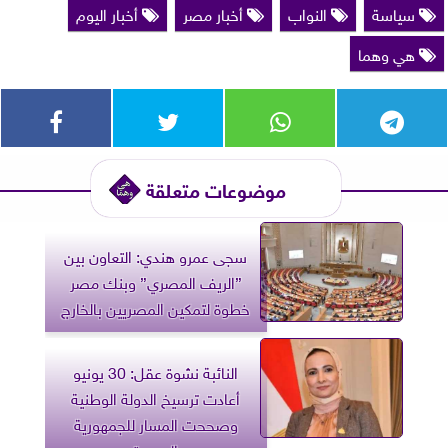
سياسة
النواب
أخبار مصر
أخبار اليوم
هي وهما
موضوعات متعلقة
سجى عمرو هندي: التعاون بين
”الريف المصري” وبنك مصر
خطوة لتمكين المصريين بالخارج
النائبة نشوة عقل: 30 يونيو
أعادت ترسيخ الدولة الوطنية
وصححت المسار للجمهورية