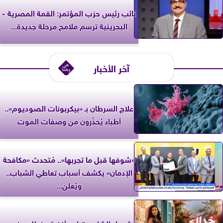
نائب رئيس حزب المؤتمر: القمة المصرية -
البحرينية ترسم ملامح مرحلة جديدة...
آخر الأخبار
علاج السرطان بـ «بيكربونات الصوديوم»..
أطباء يُحذّرون من وصفات الموت
«شوفها قبل ما تجربها».. مُتحدث «مكافحة
الإدمان» يكشف أسباب تعاطي الشباب..
ويُعلن...
شيماء الشايب تطرح أغنية «خدلك جنب»