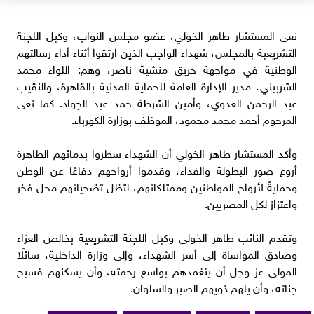
نعى المستشار طاهر الخولي، عضو مجلس النواب، وكيل اللجنة
التشريعية بالمجلس، شهداء الواجب الذين ارتقوا أثناء أداء رسالتهم
الوطنية في مواجهة حريق منشية ناصر، وهم: اللواء محمد
الشربيني، مدير الإدارة العامة للحماية المدنية بالقاهرة، والنقيب
عبد الرحمن العدوي، وأمين الشرطة حمد عبد الجواد. كما نعى
المرحوم أحمد محمد محمود، الموظف بوزارة الكهرباء.
وأكد المستشار طاهر الخولي أن الشهداء سطروا بدمائهم الطاهرة
أروع صور البطولة والفداء، وقدموا أرواحهم دفاعًا عن الوطن
وحمايةً لأرواح المواطنين وممتلكاتهم، لتظل تضحياتهم محل فخر
واعتزاز لكل المصريين.
وتقدم النائب طاهر الخولى وكيل اللجنة التشريعية بخالص العزاء
وصادق المواساة إلى أسر الشهداء، وإلى وزارة الداخلية، سائلًا
المولى عز وجل أن يتغمدهم بواسع رحمته، وأن يسكنهم فسيح
جناته، وأن يلهم ذويهم الصبر والسلوان.