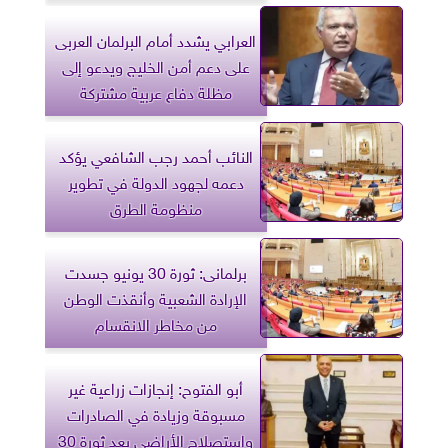
الجديدة
العرابي يشدد أمام البرلمان العربى
على دعم أمن الخليج ويدعو إلى
مظلة دفاع عربية مشتركة
النائب أحمد رجب الشافعي يؤكد
دعمه لجهود الدولة في تطوير
منظومة الطرق
برلمانى: ثورة 30 يونيو جسدت
الإرادة الشعبية وأنقذت الوطن
من مخاطر الانقسام
أبو الفتوح: إنجازات زراعية غير
مسبوقة وزيادة في الصادرات
واستصلاح الأراضي بعد ثورة 30