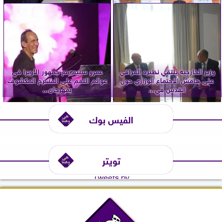
وزير الخارجية يلتقي نظيره العراقي
عمرو سليم مع جمهور الأوبرا في
على هامش الاجتماع الوزاري حول
عوالم النغم على المسرح المكشوف
القدس في...
بمهرجان...
الفيس بوك
تويتر
Tweets by