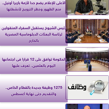
الأعلى للإعلام يضع حدا لأزمة باربرا أونيل..
منع الظهور وحظر الترويج لأنشطتها
رئيس الشيوخ يستقبل السفراء المنقولين
لرئاسة البعثات الدبلوماسية المصرية
بالخارج
الحكومة توافق على 12 قرارا فى اجتماعها
اليوم بالعلمين.. تعرف عليها
1275 وظيفة جديدة بالقطاع الخاص..
والتقديم حتى نهاية أغسطس