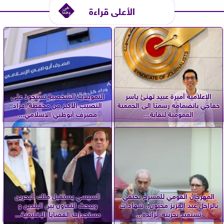
الأعلى قراءة
الإعلامية أميرة عبيد تهنئ ياسر
التمويلات الشخصية تستحوذ على
خفاجي بانضمامه رسميًا إلى الجمعية
النصيب الأكبر من محفظة أفراد
العمومية لنقابة...
مصرف أبوظبي الإسلامي...
المهرجان القومي للمسرح يحتفي
السيسي يستقبل ملك البحرين
بالراحل عبد العزيز مخيون.. شهادات
ويبحث التعاون بين البلدين و
تستعيد تجربته الرائدة...
مستجدات القضايا الإقليمية...