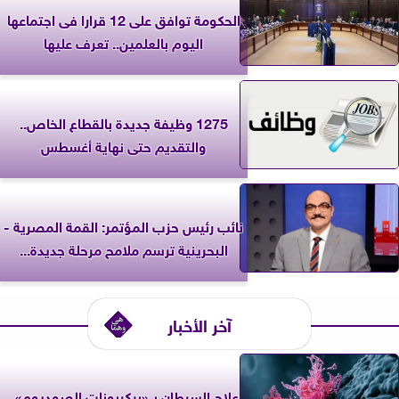
الحكومة توافق على 12 قرارا فى اجتماعها
اليوم بالعلمين.. تعرف عليها
1275 وظيفة جديدة بالقطاع الخاص..
والتقديم حتى نهاية أغسطس
نائب رئيس حزب المؤتمر: القمة المصرية -
البحرينية ترسم ملامح مرحلة جديدة...
آخر الأخبار
علاج السرطان بـ «بيكربونات الصوديوم»..