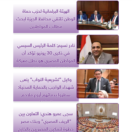
الهيئة البرلمانية لحزب حماة
الوطن تلتقي محافظ الجيزة لبحث
مطالب المواطنين
نادر نسيم: كلمة الرئيس السيسي
في ذكرى 30 يونيو تؤكد أن
المواطن المصري هو بطل معركة
استعادة الوطن وبناء الجمهورية
الجديدة
وكيل ”تشريعية النواب” ينعى
شهداء الواجب بالحماية المدنية:
سطروا بدمائهم أروع ملاحم
البطولة
سجى عمرو هندي: التعاون بين
”الريف المصري” وبنك مصر
خطوة لتمكين المصريين بالخارج