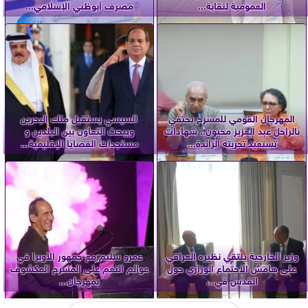
العمومية لنقابة...
مصرف أبوظبي الإسلامي...
المهرجان القومي للمسرح يحتفي
السيسي يستقبل ملك البحرين
بالراحل عبد العزيز مخيون.. شهادات
ويبحث التعاون بين البلدين و
تستعيد تجربته الرائدة...
مستجدات القضايا الإقليمية...
وزير الخارجية يلتقي نظيره العراقي
عمرو سليم مع جمهور الأوبرا في
على هامش الاجتماع الوزاري حول
عوالم النغم على المسرح المكشوف
القدس في...
بمهرجان...