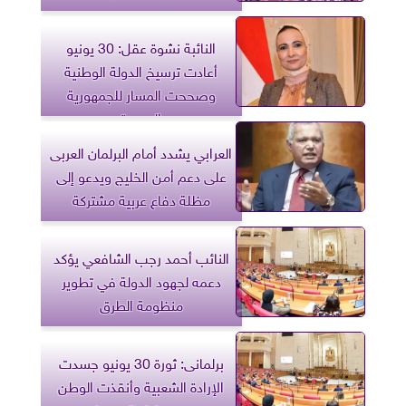
النائبة نشوة عقل: 30 يونيو
أعادت ترسيخ الدولة الوطنية
وصححت المسار للجمهورية
الجديدة
العرابي يشدد أمام البرلمان العربى
على دعم أمن الخليج ويدعو إلى
مظلة دفاع عربية مشتركة
النائب أحمد رجب الشافعي يؤكد
دعمه لجهود الدولة في تطوير
منظومة الطرق
برلمانى: ثورة 30 يونيو جسدت
الإرادة الشعبية وأنقذت الوطن