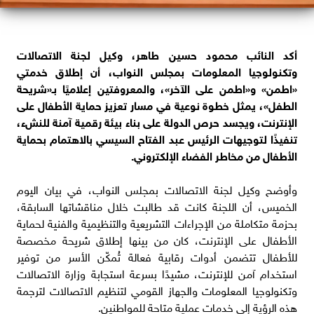
أكد النائب محمود حسين طاهر، وكيل لجنة الاتصالات
وتكنولوجيا المعلومات بمجلس النواب، أن إطلاق خدمتي
«اطمن» و«اطمن على الآخر»، والمعروفتين إعلاميًا بـ«شريحة
الطفل»، يمثل خطوة نوعية في مسار تعزيز حماية الأطفال على
الإنترنت، ويجسد حرص الدولة على بناء بيئة رقمية آمنة للنشء،
تنفيذًا لتوجيهات الرئيس عبد الفتاح السيسي بالاهتمام بحماية
الأطفال من مخاطر الفضاء الإلكتروني.
وأوضح وكيل لجنة الاتصالات بمجلس النواب، في بيان اليوم
الخميس، أن اللجنة كانت قد طالبت خلال مناقشاتها السابقة،
بحزمة متكاملة من الإجراءات التشريعية والتنظيمية والفنية لحماية
الأطفال على الإنترنت، كان من بينها إطلاق شريحة مخصصة
للأطفال تتضمن أدوات رقابية فعالة تُمكّن الأسر من توفير
استخدام آمن للإنترنت، مشيدًا بسرعة استجابة وزارة الاتصالات
وتكنولوجيا المعلومات والجهاز القومي لتنظيم الاتصالات لترجمة
هذه الرؤية إلى خدمات عملية متاحة للمواطنين.