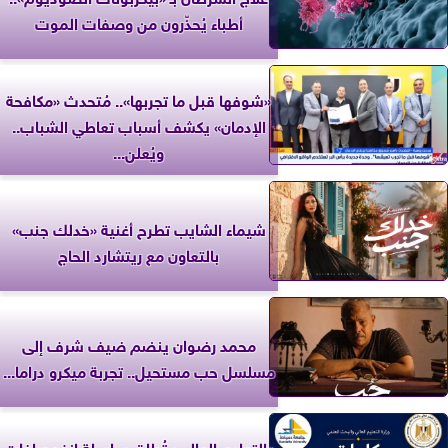
أطباء يُحذّرون من وصفات الموت
«شوفها قبل ما تجربها».. مُتحدث «مكافحة
الإدمان» يكشف أسباب تعاطي الشباب..
ويُعلن...
شيماء الشايب تطرح أغنية «خدلك جنب»
بالتعاون مع ريتشارد الحاج
محمد رضوان ينضم ضيف شرف إلى
مسلسل حب مستحيل.. تجربة ميكرو دراما...
«التعليم العالي» تُطلق سلسلة إنفوجرافات