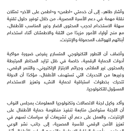
وأشار طاهر، إلى أن خدمتي «اطمن» و«اطمن على الآخر» تمثلان
نقلة مهمة في دعم الأسرة المصرية، من خلال توفير حلول تقنية
سهلة الاستخدام لحجب المحتوى الضار وغير المناسب للأطفال،
مع منح أولياء الأمور مزيدًا من الثقة والاطمئنان أثناء استخدام
أبنائهم للهواتف المحمولة والإنترنت.
وأضاف أن التطور التكنولوجي المتسارع يفرض ضرورة مواكبة
أدوات الحماية الرقمية، خاصة في ظل تزايد المخاطر المرتبطة
بالمحتوى غير الملائم، وجرائم الابتزاز الإلكتروني، والتنمر الرقمي،
وغيرها من التحديات التي تستهدف الأطفال، مؤكدًا أن الدولة
تتحرك بخطوات استباقية لحماية النشء وتعزيز الاستخدام
المسؤول للتكنولوجيا.
وأكد وكيل لجنة الاتصالات وتكنولوجيا المعلومات بمجلس النواب
أن اللجنة ستواصل متابعة تنفيذ منظومة حماية الأطفال على
الإنترنت، والعمل على دعم أي تشريعات أو سياسات تسهم في
تعزيز الأمن الرقمي للأسرة المصرية، إلى جانب نشر الوعي
المجتمعي بأهمية الرقابة الإيجابية والتوجيه السليم للأطفال أثناء