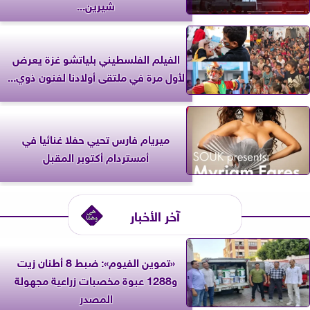
شيرين...
الفيلم الفلسطيني بلياتشو غزة يعرض
لأول مرة في ملتقى أولادنا لفنون ذوي...
ميريام فارس تحيي حفلا غنائيا في
أمستردام أكتوبر المقبل
آخر الأخبار
«تموين الفيوم»: ضبط 8 أطنان زيت
و1288 عبوة مخصبات زراعية مجهولة
المصدر