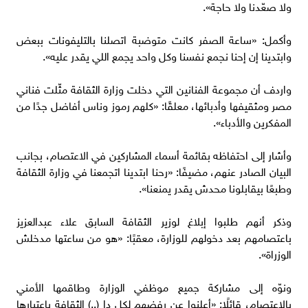
ولا صعّدنا ولا حاجة».
وأكمل: «ساعة الصفر كانت متوضبة اتصلنا بالتليفونات ببعض
وابتدينا إن إحنا نجمع نفسنا وكل واحد يجمع اللي يقدر عليه».
واردف أن مجموعة الفنانين التي دخلت وزارة الثقافة مثّلت فناني
مصر ومثقيفها وأدبائها، معلقًا: «كلهم رموز وناس أفاضل جدًا من
المفكرين والأدباء».
وأشار إلى احتفاظه بقائمة أسماء المشاركين في الاعتصام، بجانب
البيان الصادر عنهم، مضيفًا: «رحنا ابتدينا اتجمعنا في وزارة الثقافة
وطبعًا بيقابلونا محدش يقدر يمنعنا».
وذكر أنهم طلبوا إبلاغ لوزير الثقافة السابق علاء عبدالعزيز
باعتصامهم بعد دخولهم للوزارة، معقبًا: «هو من ساعتها مدخلش
الوزراة».
ونوّه إلى مشاركة جميع موظفي الوزارة وطاقمها الأمني
بالاعتصام، قائلًا: «أعلنوا عن رفضهم لكل دا (..) الثقافة باعتبارها