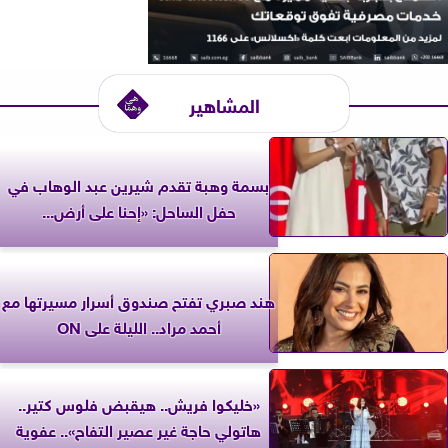
المشاهير
بسمة وهبة تقدم شيرين عبد الوهاب في
حفل الساحل: «إحنا على أرض...
هند صبري تفتح صندوق أسرار مسيرتها مع
أحمد مراد.. الليلة على ON
«خليكوا فريش.. هيقبض فلوس كتير..
هاتولي حاجة غير عصير التفاح».. عفوية