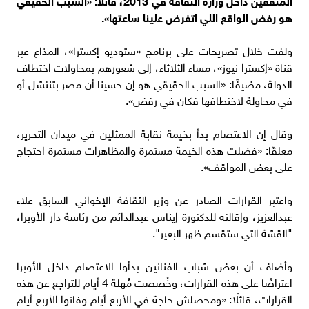
هو رفض الواقع اللي اتفرض علينا ساعتها».
ولفت خلال تصريحات على برنامج «ستوديو إكسترا»، المذاع عبر
قناة «إكسترا نيوز»، مساء الثلاثاء، إلى شعورهم بمحاولات اختطاف
الدولة، مضيفًا: «السبب الحقيقي هو إن حسينا أن مصر بتنتشل أو
في محاولة لاختطافها فكان في رفض».
وقال إن الاعتصام بدأ بخيمة نقابة الممثلين في ميدان التحرير،
معلقًا: «فضلت هذه الخيمة مستمرة والمظاهرات مستمرة احتجاج
على بعض المواقف».
واعتبر القرارات الصادر عن وزير الثقافة الإخواني السابق علاء
عبدالعزيز، وإقالته للدكتورة إيناس عبدالدائم من رئاسة دار الأوبرا،
"القشة التي ستقسم ظهر البعير".
وأضاف أن بعض شباب الفنانين بدأوا الاعتصام داخل الأوبرا
اعتراضًا على هذه القرارات، وخُصصت مُهلة 4 أيام للتراجع عن هذه
القرارات، قائلًا: «ومحصلش حاجة في الأربع أيام وفاتوا الأربع أيام