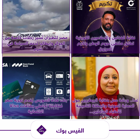
نقابة الفنانين والإعلاميين الكويتية
مصر للطيران تُسير رحلات خاصة من
تطلق ملتقى نجوم الوطن وتكرم
الجزائر وإيطاليا لدعم السياحة في
المرزوق
شرم...
غدا.. ورشة عمل بنقابة البيطريين حول
بنك قناة السويس يُقدم تجربة سفر
الحماية المهنية والمظلة التأمينية
مُتكاملة لحاملي بطاقات Visa
للأطباء العاملين...
الائتمانية
الفيس بوك