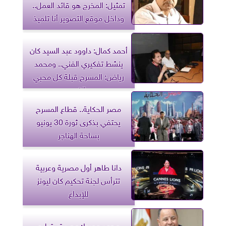
تمثيل: المخرج هو قائد العمل..
وداخل موقع التصوير أنا تلميذ
أحمد كمال: داوود عبد السيد كان
ينشط تفكيري الفني.. ومحمد
رياض: المسرح قبلة كل محبي
الفن
مصر الحكاية.. قطاع المسرح
يحتفي بذكرى ثورة 30 يونيو
بساحة الهناجر
دانا طاهر أول مصرية وعربية
تترأس لجنة تحكيم كان ليونز
للإبداع
محمد معيط: مصر تستطيع