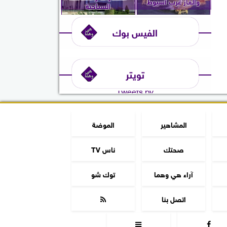
والغاز غرب أسيوط
السياحية
الفيس بوك
تويتر
Tweets by
المشاهير
الموضة
صحتك
ناس TV
آراء هي وهما
توك شو
اتصل بنا


