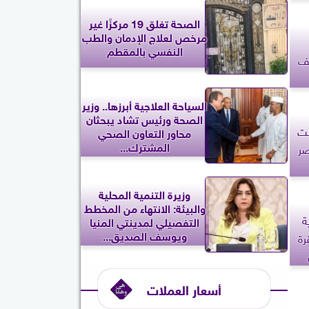
الصحة تغلق 19 مركزًا غير
مرخص لعلاج الإدمان والطب
النفسي بالمقطم
لف
السياحة العلاجية أبرزها.. وزير
الصحة ورئيس تشاد يبحثان
نيو كانت
محاور التعاون الصحي
المشترك...
صر
وزيرة التنمية المحلية
والبيئة: الانتهاء من المخطط
ة
التفصيلي لمدينتي المنيا
ويوسف الصديق...
رة
أسعار العملات