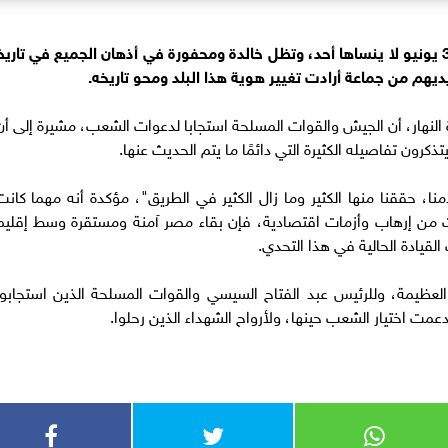
قالت الإعلامية لميس الحديدي، إن صورة ثورة 30 يونيو لا ينساها أحد، وتظل خالدة ومحفورة في أذهان الجميع في تاري
هم من جماعة أرادت تغيير هوية هذا البلد ومحو تاريخه.
النهار، أن الجيش والقوات المسلحة استجابا لدعوات الشعب، مشيرة إلى أن
ا، حققنا منها الكثير وما زال الكثير في الطريق"، مؤكدة أنه مهما كانت
من إرهاب وأزمات اقتصادية، فإن بقاء مصر آمنة ومستقرة وسط إقليم
 القيادة الحالية في هذا التحدي.
العظيمة، وللرئيس عبد الفتاح السيسي والقوات المسلحة الذين استجابوا
ت اختيار الشعب حينها، ولأرواح الشهداء الذين رحلوا.