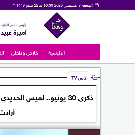
هـ
الجمعة
7 أغسطس 2026
10:55 مـ
22 صفر 1448
رئيس مجلس الإدارة
أميرة عبيد
الرئيسية
خارجي وداخلي
ال
ناس TV
ذكرى 30 يونيو.. لميس الح
أرادت