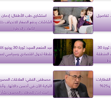
. تفاصيل
استشاري طب الأطفال: إدمان
الشاشات يدفع الصغار للانجراف خ
الألعاب الخطرة
العربي للدراسات السياسية: ثورة 30
عبد المنعم السيد: ثورة 30 يو
 المنطقة
نقطة تحول اقتصادي وسياسي لم
سط
القطارات:
مصطفى الفقي: العلاقات المصري
12.5% للخطوط الطويلة و25%
التركية الآن في أحسن حالاتها.. وأنق
استجابت للمطلب المصري بشأن
العناصر المعادية