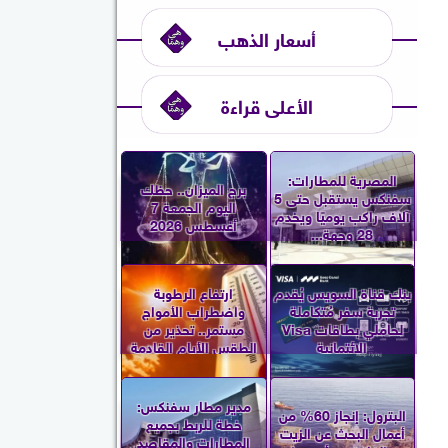
أسعار الذهب
الأعلى قراءة
المصرية للمطارات:
برج الميزان.. حظك
سفنكس يستقبل حتى 5
اليوم الجمعة 7
آلاف راكب يوميًا ويخدم
أغسطس 2026
28 وجهة...
بنك قناة السويس يُقدم
ارتفاع الرطوبة
تجربة سفر مُتكاملة
واضطراب الأمواج
لحاملي بطاقات Visa
مستمر.. تحذير من
الائتمانية
الطقس الأيام القادمة
مدير مطار سفنكس:
البترول: إنجاز 60% من
خطة للربط بجميع
أعمال البحث عن الزيت
المطارات والمقاصد