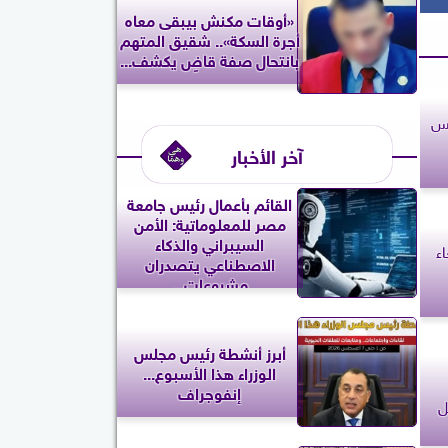
«أوقات مكنش بيبقى معاه
أجرة السكة».. شقيق المتهم
بانتحال صفة قاضٍ يكشف...
يس
آخر الأخبار
القائم بأعمال رئيس جامعة
مصر للمعلوماتية: الأمن
السيبراني والذكاء
ء
الاصطناعي يتصدران
مشروعات...
أبرز أنشطة رئيس مجلس
الوزراء هذا الأسبوع...
إنفوجراف
ل