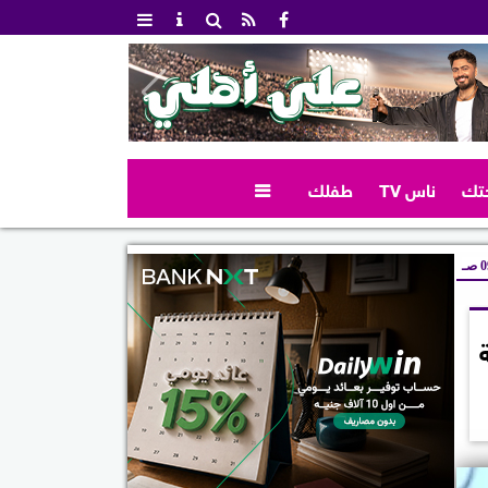
تك
ناس TV
طفلك

صـ