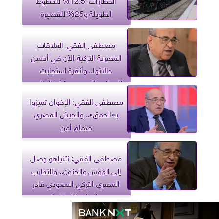
الطويلة و25% للقصيرة
مصطفى الفقي: العلاقات
المصرية التركية الآن في أحسن
حالاتها.. وأنقرة استجابت
للمطلب المصري بشأن العناصر
المعادية
مصطفى الفقي: الإخوان تميزوا
بـ«الحمق».. والجيش المصري
صمام أمن
مصطفى الفقي: نتنياهو وصل
إلى الهوس والجنون.. والتقارب
المصري التركي السعودي قادر
على إحداث خضة