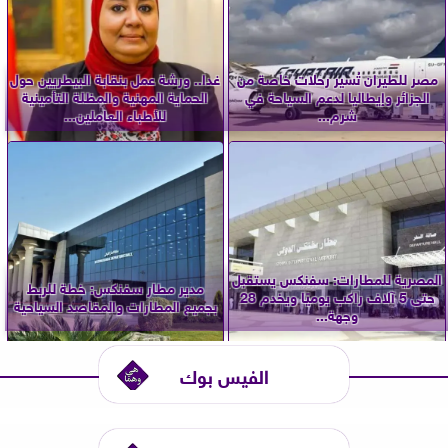
مصر للطيران تُسير رحلات خاصة من
غدا.. ورشة عمل بنقابة البيطريين حول
الجزائر وإيطاليا لدعم السياحة في
الحماية المهنية والمظلة التأمينية
شرم...
للأطباء العاملين...
المصرية للمطارات: سفنكس يستقبل
مدير مطار سفنكس: خطة للربط
حتى 5 آلاف راكب يوميًا ويخدم 28
بجميع المطارات والمقاصد السياحية
وجهة...
الفيس بوك