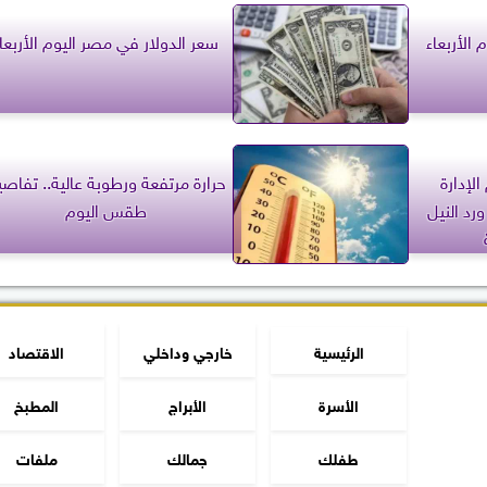
الأربعاء
سعر الدولار في مصر اليوم الأربعا
لإدارة
حرارة مرتفعة ورطوبة عالية.. تفاص
رد النيل
طقس اليوم
الرئيسية
خارجي وداخلي
الاقتصاد
الأسرة
الأبراج
المطبخ
طفلك
جمالك
ملفات