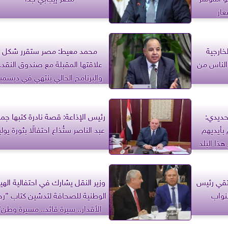
عار
خارجية
محمد معيط: مصر ستقرر شكل
 الناس من
علاقتها المقبلة مع صندوق النقد..
والبرنامج الحالي ينتهي في ديسمبر
 الحديدي:
رئيس الإذاعة: قصة نادرة كتبها جما
بأيديهم
عبد الناصر ستُذاع احتفالًا بثورة يولي
ذا البلد
لتقي رئيس
وزير النقل يشارك في احتفالية الهي
لنواب
الوطنية للصحافة لتدشين كتاب ”ر
الأقدار.. سيرة قائد.. مسيرة وطن”