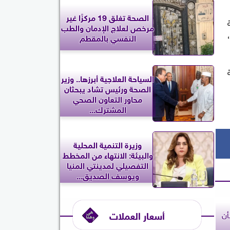
الصحة تغلق 19 مركزًا غير
مرخص لعلاج الإدمان والطب
النفسي بالمقطم
السياحة العلاجية أبرزها.. وزير
الصحة ورئيس تشاد يبحثان
محاور التعاون الصحي
المشترك...
وزيرة التنمية المحلية
والبيئة: الانتهاء من المخطط
التفصيلي لمدينتي المنيا
ويوسف الصديق...
أسعار العملات
أن