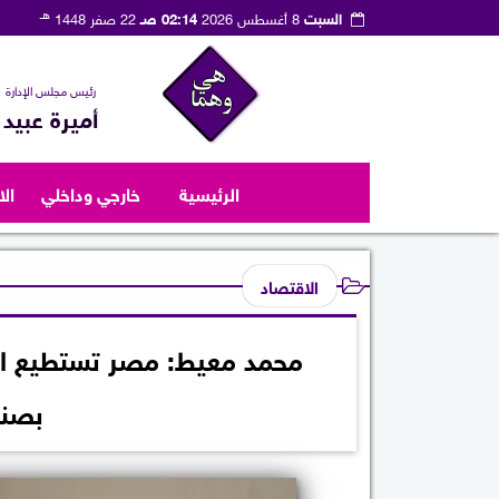
هـ
السبت
8 أغسطس 2026
02:14 صـ
22 صفر 1448
رئيس مجلس الإدارة
أميرة عبيد
الرئيسية
خارجي وداخلي
ال
الاقتصاد
محمد معيط: مصر تستطيع است
بصند