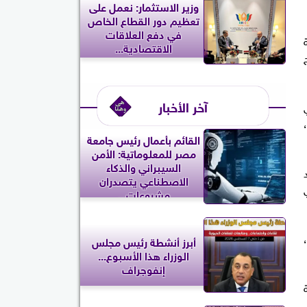
وزير الاستثمار: نعمل على
تعظيم دور القطاع الخاص
في دفع العلاقات
الاقتصادية...
آخر الأخبار
،
القائم بأعمال رئيس جامعة
مصر للمعلوماتية: الأمن
السيبراني والذكاء
الاصطناعي يتصدران
مشروعات...
أبرز أنشطة رئيس مجلس
الوزراء هذا الأسبوع...
إنفوجراف