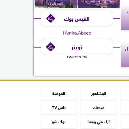
والغاز غرب أسيوط
السياحية
ء
الفيس بوك
1Amira.Abeed
تويتر
يل
Tweets by
المشاهير
الموضة
صحتك
ناس TV
آراء هي وهما
توك شو