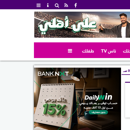
تك
ناس TV
طفلك

صـ