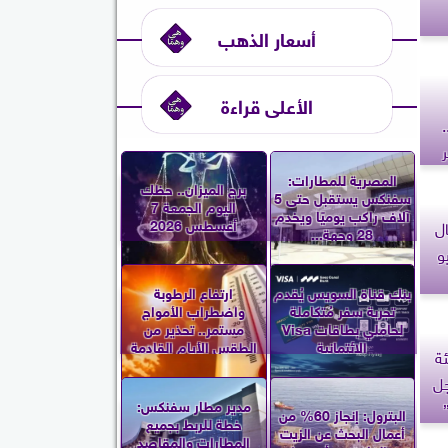
أسعار الذهب
الأعلى قراءة
المصرية للمطارات:
برج الميزان.. حظك
سفنكس يستقبل حتى 5
اليوم الجمعة 7
آلاف راكب يوميًا ويخدم
أغسطس 2026
ل
28 وجهة...
و
بنك قناة السويس يُقدم
ارتفاع الرطوبة
تجربة سفر مُتكاملة
واضطراب الأمواج
لحاملي بطاقات Visa
مستمر.. تحذير من
الائتمانية
الطقس الأيام القادمة
ئة
جل
مدير مطار سفنكس:
البترول: إنجاز 60% من
خطة للربط بجميع
أعمال البحث عن الزيت
المطارات والمقاصد