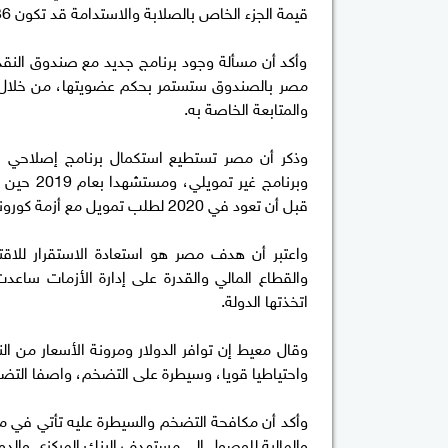
قيمة الجزء الخاص بالصلابة والاستدامة قد تكون 136 أو 272 مليون دولار وفقا لمعايير خاصة بالنقاط الإصلاحية.
وأكد أن مسألة وجود برنامج جديد مع صندوق النقد بع
مصر بالصندوق ستستمر بحكم عضويتها، من خلال مشا
والمتابعة الخاصة به.
وذكر أن مصر تستطيع استكمال برنامج إصلاحي ب
وبرنامج 
قبل أن تعود في 2020 لطلب تمويل مع أزمة كورونا وإغلاق قطاعات السياحة والتصدير وغيرها.
واعتبر أن هدف مصر هو استعادة الاستقرار للاقتص
والقطاع المالي والقدرة على إدارة الأزمات ساعد
اتخذتها الدولة.
وقال معيط إن توافر الدولار ومرونة الأسعار من ا
واحتياطيا قويا، وسيطرة على التضخم، واصفا التض
وأكد أن مكافحة التضخم والسيطرة عليه تأتي في مق
والمالية للوصول إلى مستهدف البنك المركزي والدولة المصرية عند