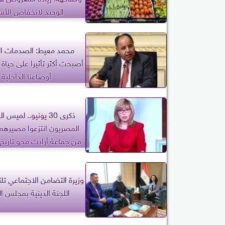
الوحيد لانخفاض الأس
محمد معيط: الصدمات ال
أصبحت أكثر تأثيرا على حياة
أوضاعنا الداخلية
ذكرى 30 يونيو.. لميس
المصريون انتزعوا مصيرهم 
من جماعة أرادت محو تاريخ ه
وزيرة التضامن الاجتماعي ت
اللجنة الدينية بمجلس ا