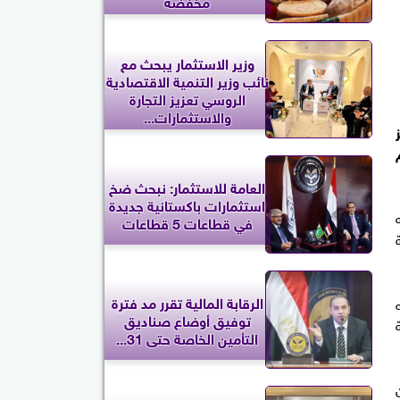
مخفضة
وزير الاستثمار يبحث مع
نائب وزير التنمية الاقتصادية
الروسي تعزيز التجارة
والاستثمارات...
العامة للاستثمار: نبحث ضخ
استثمارات باكستانية جديدة
في قطاعات 5 قطاعات
ة
الرقابة المالية تقرر مد فترة
توفيق أوضاع صناديق
ابة
التأمين الخاصة حتى 31...
ن