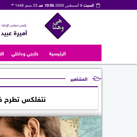
هـ
السبت
8 أغسطس 2026
10:56 صـ
23 صفر 1448
رئيس مجلس الإدارة
أميرة عبيد
الرئيسية
خارجي وداخلي
ال
المشاهير
نتفلكس تطرح فيلم Enola Holmes 3