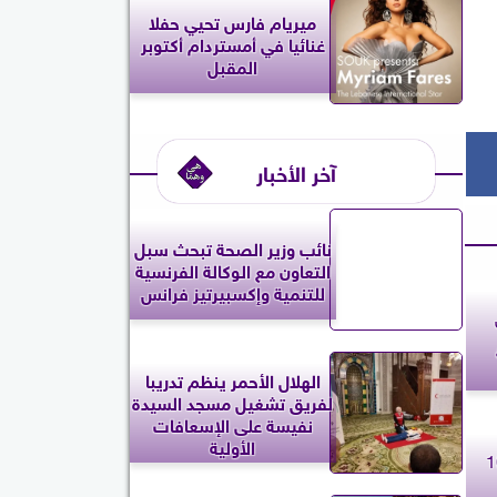
ميريام فارس تحيي حفلا
غنائيا في أمستردام أكتوبر
المقبل
آخر الأخبار
نائب وزير الصحة تبحث سبل
التعاون مع الوكالة الفرنسية
للتنمية وإكسبيرتيز فرانس
الهلال الأحمر ينظم تدريبا
لفريق تشغيل مسجد السيدة
نفيسة على الإسعافات
الأولية
بس سنة وغرامة 10