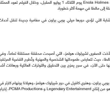
تبدأ شبكة نتفلكس عرض الجزء الثالث من فيلم Enola Holmes 3 يوم الثلاثاء 1 يوليو المقبل، وخلال الفيلم تعود الممث
لة إلى مالطا في مهمة أكثر خطورة.
شابة التي تؤدي دورها ميلي بوبي براون في مغامرة جديدة تنقل أحداث
م Enola Holmes 3 من خلال الأخت الصغرى لشيرلوك هولمز، التي أصبحت محققة مستقلة تماماً، وف
ديد تقود المغامرة Enola Holmes إلى مالطا، حيث تتعارض طموحاتها الشخصية والمهنية وتُطرح القضية المرتقب
تها حتى الآن، في سردٍ يمزج بين التحقيق والتوترات العائلية ورهانات أشد
Enola Holmes كل من ميلّي بوبي براون، وهنري كافيل في دور شيرلوك هولمز، وهيلانا بونهام كارتر ف
دور إودوريا هولمز وشارون دانكن وهيميش باتل، وهو من إنتاج Legendary Entertainment و roductions