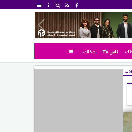
تك
ناس TV
طفلك

 مـ