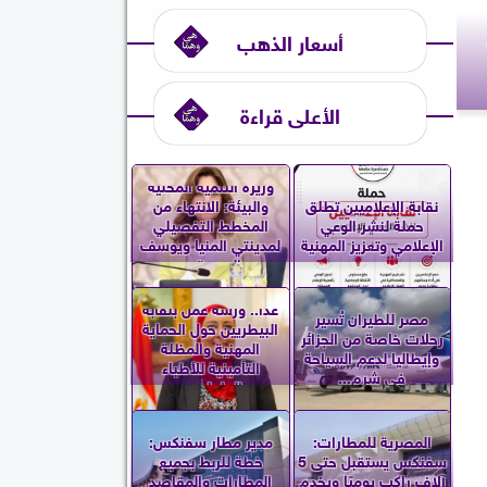
أسعار الذهب
الأعلى قراءة
وزيرة التنمية المحلية
نقابة الإعلاميين تطلق
والبيئة: الانتهاء من
حملة لنشر الوعي
المخطط التفصيلي
الإعلامي وتعزيز المهنية
لمدينتي المنيا ويوسف
الصديق...
غدا.. ورشة عمل بنقابة
مصر للطيران تُسير
البيطريين حول الحماية
رحلات خاصة من الجزائر
المهنية والمظلة
وإيطاليا لدعم السياحة
التأمينية للأطباء
في شرم...
العاملين...
المصرية للمطارات:
مدير مطار سفنكس:
سفنكس يستقبل حتى 5
خطة للربط بجميع
آلاف راكب يوميًا ويخدم
المطارات والمقاصد