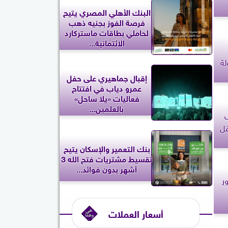
البنك الأهلي المصري يتيح
فرصة الفوز بجنيه ذهب
لحاملي بطاقات ماستركارد
الائتمانية...
لة
إقبال جماهيري على حفل
عمرو دياب في افتتاح
فعاليات «يلا ساحل»
بالعلمين...
ل
قل
بنك التعمير والإسكان يتيح
تقسيط مشتريات فتح الله 3
أشهر بدون فوائد...
ور
أسعار العملات