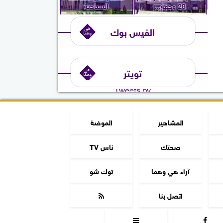
28 وجهة...
السياحية
الفيس بوك
تويتر
Tweets by
المشاهير
الموضة
صحتك
ناس TV
آراء هي وهما
توك شو
اتصل بنا


