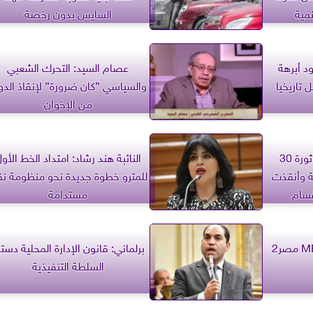
مية
السايس بدون رخصة
د أبرهة
عصام السيد: التحرك الشعبي
 تاريخيا
والسياسي ”كان ضرورة” لإنقاذ الدو
من الإخوان
النائب عبدالرحمن بشاري: ثورة 30
النائبة هند رشاد: امتداد الخط الأو
ة وأنقذت
للمترو خطوة جديدة نحو منظومة ن
قسام
مستدامة
برلماني: قانون الإدارة المحلية دست
السلطة التنفيذية