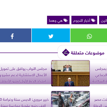
انين
أخبار النجوم
هي وهما
موضوعات متعلقة
ة بمجلس
مجلس النواب يوافق على تمويل
الجماعي
الأعمال الاستشارية لدعم مشروع
 السكانية
امتداد الخط الأول لمترو الأنفاق
ونيو أنقذت مصر
خبير مروري: الح
 الدولة
آلاف جنيه عقوبة ممارسة مهنة