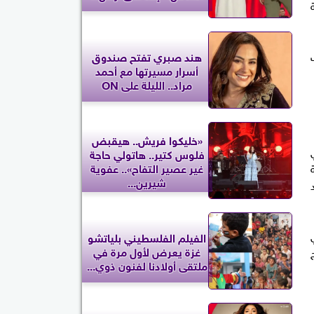
لة
هند صبري تفتح صندوق
أسرار مسيرتها مع أحمد
مراد.. الليلة على ON
«خليكوا فريش.. هيقبض
ي
فلوس كتير.. هاتولي حاجة
غير عصير التفاح».. عفوية
ة
شيرين...
ي
الفيلم الفلسطيني بلياتشو
غزة يعرض لأول مرة في
PCMA P، إخراج
ملتقى أولادنا لفنون ذوي...