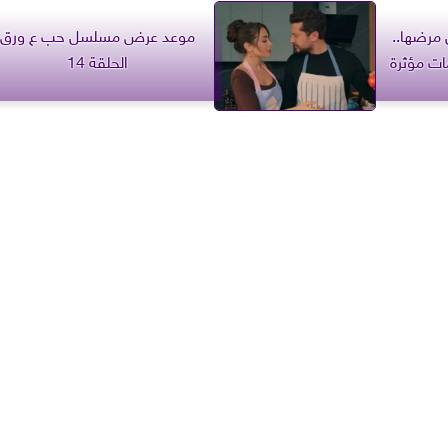
مرضها..
موعد عرض مسلسل حب ع ورق
ات مؤثرة
الحلقة 14