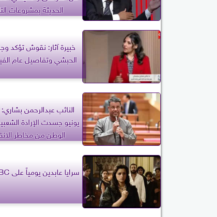
الحديثة بمشروعات التن
خبيرة آثار: نقوش تؤكد وجو
الحبشي وتفاصيل عام الفيل
يونيو جسدت الإرادة الشعبي
الوطن من مخاطر الان
سرايا عابدين يومياً على MBC مصر2