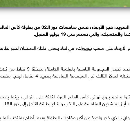
يخوض منتخب فرنسا مواجهة قوية أمام نظيره السويد، فجر الأربعاء، ضمن منافسات دور الـ32 من بطولة كأس الع
ح الأربعاء على ملعب نيويورك، في لقاء يسعى خلاله المنتخبان لحجز بطاقة
وكان المنتخب الفرنسي قد تأهل إلى دور الـ32 بعدما تصدر المجموعة التاسعة بالعلامة الكاملة، محققًا 9 نقاط م
مباريات، فيما بلغ منتخب السويد هذا الدور بعد احتلاله المركز الثالث في المجموعة السادسة برصيد 4 نقاط، ليحجز م
ه نحو بلوغ نهائي كأس العالم للمرة الثالثة على التوالي، بينما يطمح
رز المرشحين للمنافسة على اللقب وانتزاع بطاقة التأهل إلى دور الـ16.
اي، الذي فجر واحدة من أكبر مفاجآت البطولة بعدما أطاح بمنتخب ألمانيا