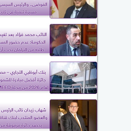
الفوضى.. والرئيس السيسي 
مسيرة تنمية في تاريخ
النائب محمد فؤاد بعد تغي
الحكومة: عدم حضور المس
طلبه من البرلمان يجب أن 
الرؤوس
بنك أبوظبي التجاري – م
جائزة أفضل مبادرة للشمول
لعام 2026 من مجلة MEED العالمية
شهاب زيدان نائب الرئيس ا
والعضو المنتدب لبنك قنا
يحصد جائزة مرموقة من