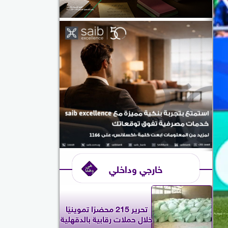
خارجي وداخلي
تحرير 215 محضرًا تموينيًا
خلال حملات رقابية بالدقهلية