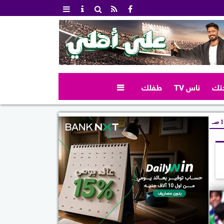
تك
ناس TV
طفلك

صـ