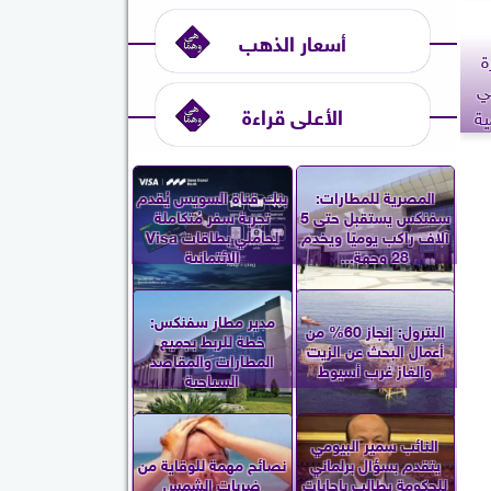
أسعار الذهب
ة
ي
الأعلى قراءة
المصرية للمطارات:
بنك قناة السويس يُقدم
سفنكس يستقبل حتى 5
تجربة سفر مُتكاملة
آلاف راكب يوميًا ويخدم
لحاملي بطاقات Visa
28 وجهة...
الائتمانية
مدير مطار سفنكس:
البترول: إنجاز 60% من
خطة للربط بجميع
أعمال البحث عن الزيت
المطارات والمقاصد
والغاز غرب أسيوط
السياحية
النائب سمير البيومي
يتقدم بسؤال برلماني
نصائح مهمة للوقاية من
للحكومة يطالب بإجابات
ضربات الشمس