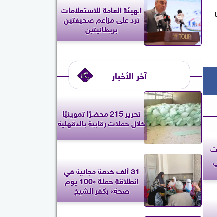
الهيئة العامة للاستعلامات
حبا
ترد على مزاعم صحيفتين
بريطانيتين
آخر الأخبار
تحرير 215 محضرًا تموينيًا
خلال حملات رقابية بالدقهلية
ات
ي
31 ألف خدمة مجانية في
انطلاقة حملة «100 يوم
صحة» بكفر الشيخ