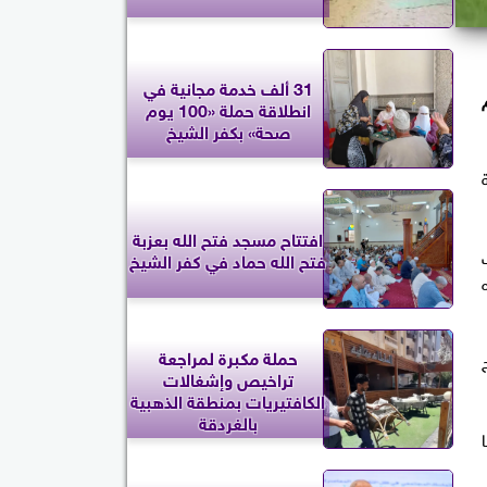
31 ألف خدمة مجانية في
الم
انطلاقة حملة «100 يوم
صحة» بكفر الشيخ
افتتاح مسجد فتح الله بعزبة
ن ثلاث
فتح الله حماد في كفر الشيخ
قعده
حملة مكبرة لمراجعة
تراخيص وإشغالات
الكافتيريات بمنطقة الذهبية
بالغردقة