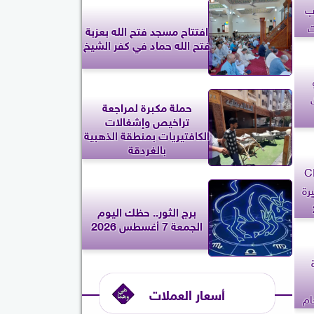
ب
ت
افتتاح مسجد فتح الله بعزبة
فتح الله حماد في كفر الشيخ
يو
حملة مكبرة لمراجعة
تراخيص وإشغالات
الكافتيريات بمنطقة الذهبية
بالغردقة
مية تمنح بنك CIB
رة
برج الثور.. حظك اليوم
الجمعة 7 أغسطس 2026
أسعار العملات
ام