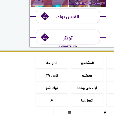
حاسمة على تظلمات...
الفيس بوك
تويتر
Tweets by
المشاهير
الموضة
صحتك
ناس TV
آراء هي وهما
توك شو
اتصل بنا


