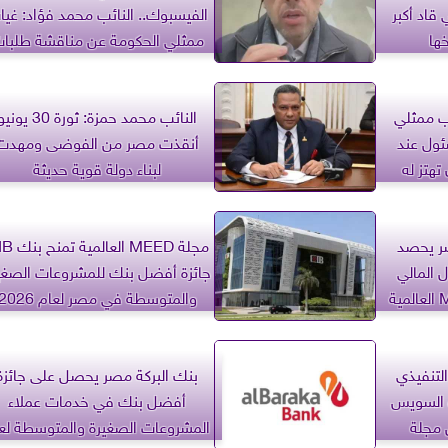
قاد أكبر
الفيسبوك.. النائب محمد فؤاد: غيا
ها
ممثلي الحكومة عن مناقشة طلبا
الإحاطة أمر جلل
ب ممثلي
النائب محمد حمزة: ثورة 30 يون
ئول عند
أنقذت مصر من الفوضى ومهدت
تهتز له
لبناء دولة قوية حديثة
صر يحصد
مجلة MEED العال
 المالي
جائزة أفضل بنك للمشروعات الصغي
والمتوسطة في مصر لعام 2026
لتنفيذي
بنك البركة مصر يحصل على جائزة
ة السويس
أفضل بنك في خدمات عملاء
 مجلة
المشروعات الصغيرة والمتوسطة لع