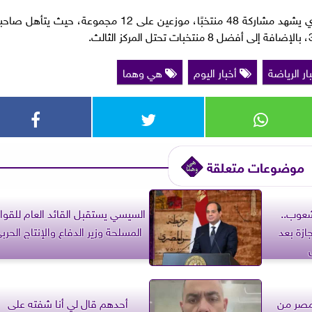
وتُقام بطولة كأس العالم 2026 بالنظام الجديد الذي يشهد مشاركة 48 منتخبًا، موزعين على 12 مجموعة، حيث يتأهل صا
ار الرياضة
أخبار اليوم
هي وهما
موضوعات متعلقة
شعوب..
السيسي يستقبل القائد العام للقو
ازة بعد
المسلحة وزير الدفاع والإنتاج الحرب
نقذت مصر من
أحدهم قال لي أنا شفته على