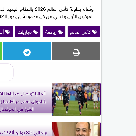
المركزين الأول والثاني من كل مجموعة إلى دور الـ32، بالإضافة إلى أفضل 8 منتخبات تحتل المركز الثالث.
كأس العالم
رياضة
مباريات
أخب
ألمانيا تواصل هداياها لل
باراجواي تمنح مواطنيها إج
الفوز في المونديال
برلماني: 30 يونيو أ