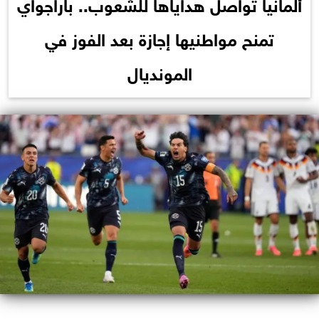
ألمانيا تواصل هداياها للشعوب.. باراجواي
تمنح مواطنيها إجازة بعد الفوز في
المونديال