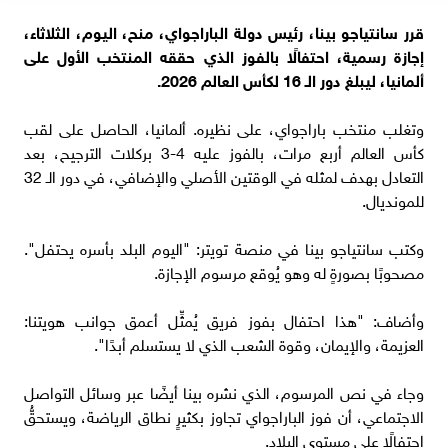
قرر سانتياجو بينا، رئيس دولة الباراجواي، منح، اليوم، الثلاثاء،
إجازة رسمية، احتفالًا بالفوز الذي حققه المنتخب الأول على
ألمانيا، ليبلغ دور الـ 16 لكأس العالم 2026.
وتغلب منتخب باراجواي، على نظيره. ألمانيا، الحاصل على لقب
كأس العالم أربع مرات، بالفوز عليه 4-3 بركلات ‌الترجيح، بعد
التعادل بهدف لمثله في الوقتين الأصلي والإضافي، في دور الـ 32
للمونديال.
وكتب سانتياجو بينا في منصة تويتر: "اليوم البلد بأسره يحتفل".
مصحوبًا بصورةٍ له وهو يُوقع مرسوم الإجازة.
وأضاف: "هذا احتفال بفوز فريق يُمثِّل أعمق جوانب ⁠هويتنا:
العزيمة، والإيمان، وقوة الشعب الذي ‌لا يستسلم ‌أبدًا".
وجاء في نص المرسوم، الذي نشره ‌بينا أيضًا عبر وسائل التواصل
الاجتماعي، ‌أن فوز الباراجواي تجاوز بكثيرٍ نطاق الرياضة، ويستحقُّ
احتفالًا على مستوى البلاد.