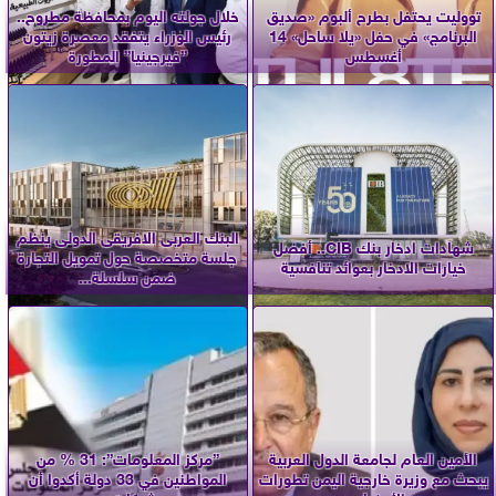
تووليت يحتفل بطرح ألبوم «صديق
خلال جولته اليوم بمحافظة مطروح..
البرنامج» في حفل «يلا ساحل» 14
رئيس الوزراء يتفقد معصرة زيتون
أغسطس
”فيرجينيا” المطورة
البنك العربى الافريقى الدولى ينظم
شهادات ادخار بنك CIB.. أفضل
جلسة متخصصة حول تمويل التجارة
خيارات الادخار بعوائد تنافسية
ضمن سلسلة...
الأمين العام لجامعة الدول العربية
”مركز المعلومات”: 31 % من
يبحث مع وزيرة خارجية اليمن تطورات
المواطنين في 33 دولة أكدوا أن