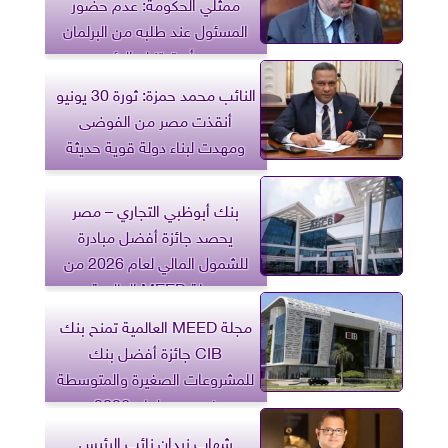
ممثلي الحكومة: عدم حضور
المسئول عند طلبه من البرلمان
يجب أن تهتز له الرؤوس
النائب محمد حمزة: ثورة 30 يونيو
أنقذت مصر من الفوضى
ومهدت لبناء دولة قوية حديثة
بنك أبوظبي التجاري – مصر
يحصد جائزة أفضل مبادرة
للشمول المالي لعام 2026 من
مجلة MEED العالمية
مجلة MEED العالمية تمنح بنك
CIB جائزة أفضل بنك
للمشروعات الصغيرة والمتوسطة
في مصر لعام 2026
شهاب زيدان نائب الرئيس