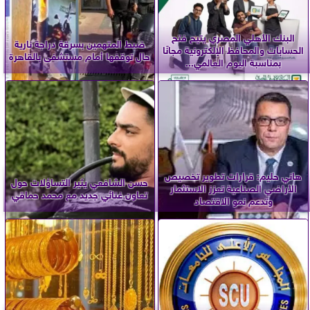
البنك الأهلي المصري يتيح فتح
ضبط المتهمين بسرقة دراجة نارية
الحسابات والمحافظ الإلكترونية مجانًا
حال توقفها أمام مستشفى بالقاهرة
بمناسبة اليوم العالمي...
هاني حليم: قرارات تطوير تخصيص
حسن الشافعي يثير التساؤلات حول
الأراضي الصناعية تعزز الاستثمار
تعاون غنائي جديد مع محمد حماقي
وتدعم نمو الاقتصاد