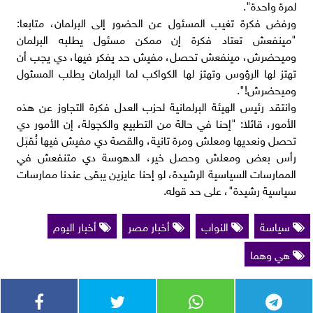
لمرة واحدة".
ورفض فكرة تغيب المسئول عن الحضور إلى البرلمان، متابعا:
"مينفعش تعتاد فكرة إن ممكن مسئول يطلبه البرلمان
وميحضرش، مينفعش تحصل، مفيش حد يفكر فيها، دي يجب أن
تهتز لها الرؤوس وتهتز لها الكواكب لما البرلمان يطلب المسئول
وميحضرش!".
وانتقد رئيس الهيئة البرلمانية لحزب العدل فكرة التجاوز عن هذه
الأمور، قائلا: "إحنا في حالة من التطبيع والكجولة، إن الأمور دي
تحصل ونعديها ومعلش ومرة تانية، والقصة دي مفيش فيها نُقبَل
رأس بعض ومعلش وحصل خير، الدهوسة دي متنفعش في
الممارسات السياسية الرشيدة، لو إحنا عايزين يبقى عندنا ممارسات
سياسية رشيدة"، على حد قوله.
سياسة
النواب
أخبار مصر
أخبار اليوم
هي وهما