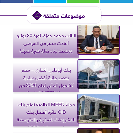
موضوعات متعلقة
النائب محمد حمزة: ثورة 30 يونيو
أنقذت مصر من الفوضى
ومهدت لبناء دولة قوية حديثة
بنك أبوظبي التجاري – مصر
يحصد جائزة أفضل مبادرة
للشمول المالي لعام 2026 من
مجلة MEED العالمية
مجلة MEED العالمية تمنح بنك
CIB جائزة أفضل بنك
للمشروعات الصغيرة والمتوسطة
في مصر لعام 2026