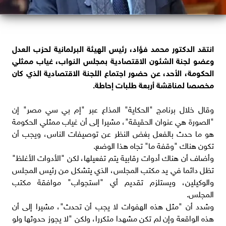
انتقد الدكتور محمد فؤاد، رئيس الهيئة البرلمانية لحزب العدل
وعضو لجنة الشئون الاقتصادية بمجلس النواب، غياب ممثلي
الحكومة، الأحد، عن حضور اجتماع اللجنة الاقتصادية الذي كان
مخصصا لمناقشة أربعة طلبات إحاطة.
وقال خلال برنامج "الحكاية" المذاع عبر "إم بي سي مصر" إن
"الصورة هي عنوان الحقيقة"، مشيرا إلى أن غياب ممثلي الحكومة
هو ما حدث بالفعل بغض النظر عن توصيفات الناس، ويجب أن
تكون هناك "وقفة ما" تجاه هذا الوضع.
وأضاف أن هناك أدوات رقابية يتم تفعيلها، لكن "الأدوات الأغلظ"
تظل دائما في يد مكتب المجلس، الذي يتشكل من رئيس المجلس
والوكيلين، ويستلزم تقديم أي "استجواب" موافقة مكتب
المجلس.
وشدد أن "مثل هذه الهفوات لا يجب أن تحدث"، مشيرا إلى أن
هذه الواقعة وإن لم تكن مشهدا متكررا، ولكن "لا يجوز حدوثها ولو