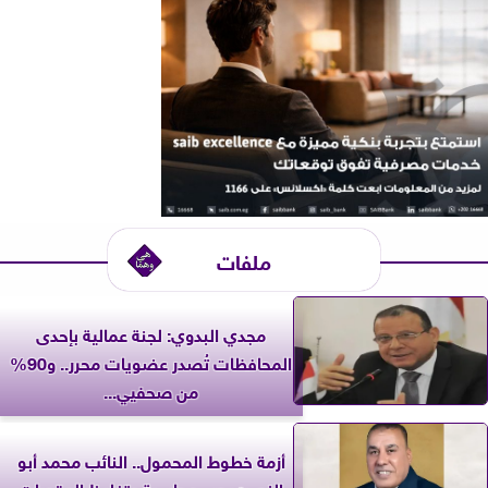
ملفات
مجدي البدوي: لجنة عمالية بإحدى
المحافظات تُصدر عضويات محرر.. و90%
من صحفيي...
أزمة خطوط المحمول.. النائب محمد أبو
النصر: يجب محاسبة وتغليظ العقوبات