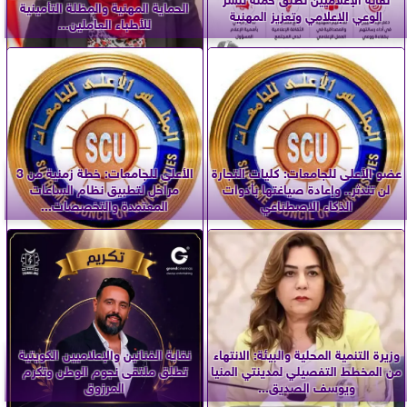
الحماية المهنية والمظلة التأمينية
الوعي الإعلامي وتعزيز المهنية
للأطباء العاملين...
عضو الأعلى للجامعات: كليات التجارة
الأعلى للجامعات: خطة زمنية من 3
لن تندثر.. وإعادة صياغتها بأدوات
مراحل لتطبيق نظام الساعات
الذكاء الاصطناعي
المعتمدة والتخصصات...
وزيرة التنمية المحلية والبيئة: الانتهاء
نقابة الفنانين والإعلاميين الكويتية
من المخطط التفصيلي لمدينتي المنيا
تطلق ملتقى نجوم الوطن وتكرم
ويوسف الصديق...
المرزوق