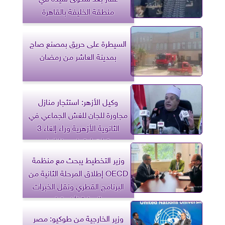
منطقة الخليفة بالقاهرة
السيطرة على حريق بمصنع صاج
بمدينة العاشر من رمضان
وكيل الأزهر: استئجار منازل
مجاورة للجان للغش الجماعي في
الثانوية الأزهرية وراء إلغاء 3
مقرات امتحان هذا العام
وزير التخطيط يبحث مع منظمة
OECD إطلاق المرحلة الثانية من
البرنامج القطري ونقل الخبرات
الدولية لأفريقيا
وزير الخارجية من طوكيو: مصر