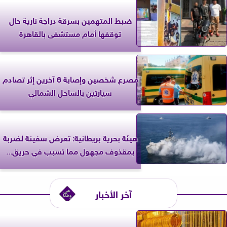
ضبط المتهمين بسرقة دراجة نارية حال
توقفها أمام مستشفى بالقاهرة
مصرع شخصين وإصابة 6 آخرين إثر تصادم
سيارتين بالساحل الشمالي
‎هيئة بحرية بريطانية: تعرض سفينة لضربة
بمقذوف مجهول مما تسبب في حريق...
آخر الأخبار