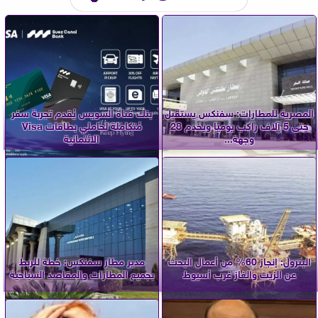
المصرية للمطارات: سفنكس يستقبل
بنك قناة السويس يُقدم تجربة سفر
حتى 5 آلاف راكب يوميًا ويخدم 28
مُتكاملة لحاملي بطاقات Visa
وجهة...
الائتمانية
البترول: إنجاز 60% من أعمال البحث
مدير مطار سفنكس: خطة للربط
عن الزيت والغاز غرب أسيوط
بجميع المطارات والمقاصد السياحية