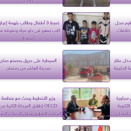
طيم محل
ضبط 3 أطفال وطالب بتهمة إغرا
خلافات
كلب صغير فى دلو مياه ونفوقه ف
أسيوط
دخل عقار
السيطرة على حريق بمصنع صاج
الخليفة
بمدينة العاشر من رمضان
 مجاورة
وزير التخطيط يبحث مع منظمة
ثانوية
OECD إطلاق المرحلة الثانية من
لغاء 3 مقرات امتحان
البرنامج القطري ونقل الخبرات الدول
لأفريقيا