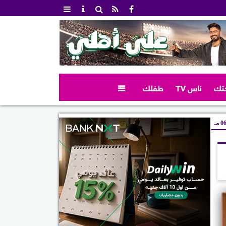
تك
ناس TV
طفلك

 مـ