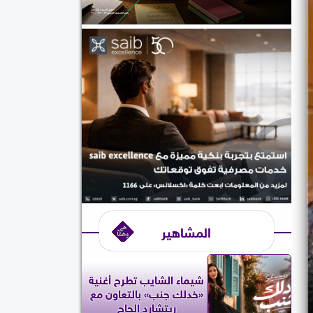
المشاهير
شيماء الشايب تطرح أغنية
«خدلك جنب» بالتعاون مع
ريتشارد الحاج