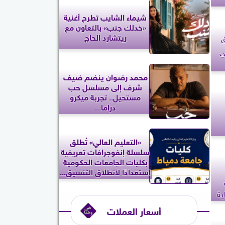
شيماء الشايب تطرح أغنية
«خدلك جنب» بالتعاون مع
ريتشارد الحاج
ق
ي
محمد رضوان ينضم ضيف
شرف إلى مسلسل حب
مستحيل.. تجربة ميكرو
دراما...
«التعليم العالي» تُطلق
سلسلة إنفوجرافات تعريفية
بكليات الجامعات الحكومية
استعدادًا لانطلاق التنسيق...
ية
أسعار العملات