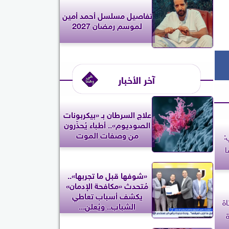
تفاصيل مسلسل أحمد أمين
لموسم رمضان 2027
آخر الأخبار
علاج السرطان بـ «بيكربونات
الصوديوم».. أطباء يُحذّرون
من وصفات الموت
:
«شوفها قبل ما تجربها»..
مُتحدث «مكافحة الإدمان»
يكشف أسباب تعاطي
ة
الشباب.. ويُعلن...