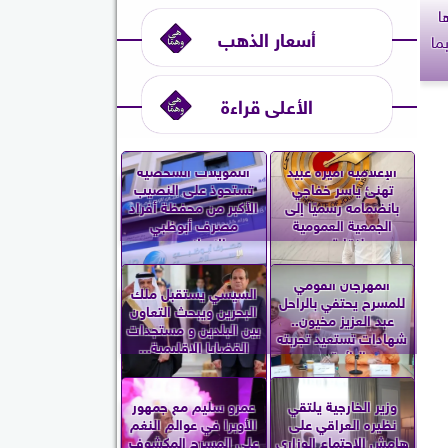
ا
أسعار الذهب
ما
الأعلى قراءة
الإعلامية أميرة عبيد
التمويلات الشخصية
تهنئ ياسر خفاجي
تستحوذ على النصيب
بانضمامه رسميًا إلى
الأكبر من محفظة أفراد
الجمعية العمومية
مصرف أبوظبي
لنقابة...
الإسلامي...
المهرجان القومي
السيسي يستقبل ملك
للمسرح يحتفي بالراحل
البحرين ويبحث التعاون
عبد العزيز مخيون..
بين البلدين و مستجدات
شهادات تستعيد تجربته
القضايا الإقليمية...
الرائدة...
وزير الخارجية يلتقي
عمرو سليم مع جمهور
نظيره العراقي على
الأوبرا في عوالم النغم
هامش الاجتماع الوزاري
على المسرح المكشوف