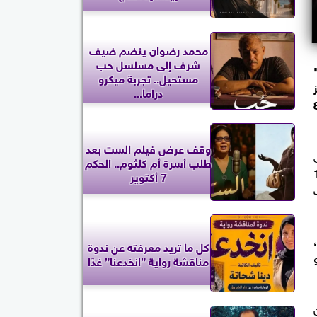
محمد رضوان ينضم ضيف
شرف إلى مسلسل حب
مستحيل.. تجربة ميكرو
ركز
دراما...
ا إلى 213 مليونا و858
وقف عرض فيلم الست بعد
طلب أسرة أم كلثوم.. الحكم
العام الماضي عند 185
7 أكتوير
ث
كل ما تريد معرفته عن ندوة
مناقشة رواية ”انخدعنا” غدًا