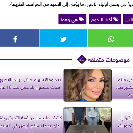
 من بعض أولياء الأمور، ما يؤدي إلى العديد من المواقف الطريفة.
انين
أخبار النجوم
هي وهما
موضوعات متعلقة
جدل فيلم
بعد وفاة سهام جلال.. راندا البحيري
فير تجاه
هناك ممثلون بلا عمل منذ 16 عاما
عه
اتها إلى
كشف ملابسات واقعة التحرش بفتا
 تطورات
وتهديدها بسلاح أبيض في السيدة
زينب