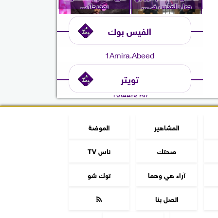
حول القدس في...
بمهرجان...
الفيس بوك
1Amira.Abeed
تويتر
Tweets by
المشاهير
الموضة
صحتك
ناس TV
آراء هي وهما
توك شو
اتصل بنا
