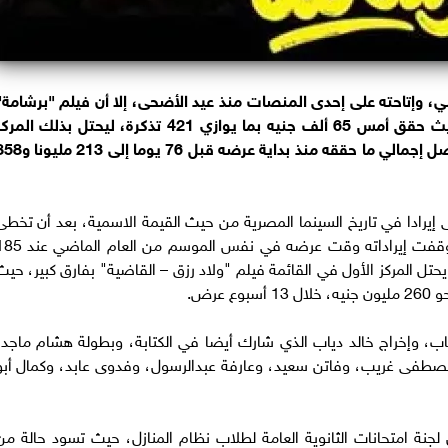
، وإتاحته على إحدى المنصات منذ عيد الأضحى، إلا أن فيلم "برشامة"
لا يزال يضيف لرصيده يوميا إيرادات جديدة، حيث حقق أمس 65 ألف جنيه بما يوازي 421 تذكرة، ليحتل بذلك الم
الخامس والأخير في منافسات شباك التذاكر، ويصل إجمالي ما حققه منذ بداية عرضه قبل 76 يوم
لى إيرادا في تاريخ السينما المصرية من حيث القيمة الاسمية، بعد أن تخطى
الرقم المسجل باسم فيلم "سيكو سيكو"، الذي توقفت إيراداته وقت عرضه في نفس الموسم من 
10 أسابيع عرض، فيما يحتل المركز الأول في القائمة فيلم "ولاد رزق – القاضية" بفارق كبير، حي
عرض.
ب، وإخراج خالد دياب الذي شارك أيضا في الكتابة، وبطولة هشام ماجد،
مصطفى غريب، وفاتن سعيد، وعارفة عبدالرسول، وفدوى عابد، وكمال أبو
جنة امتحانات الثانوية العامة لطلاب نظام المنازل، حيث تسود حالة من