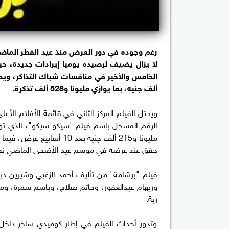
رغم وجوده في دور العرض منذ عيد الفطر الماضي
ألف جنيه، بما يوازي مليونا و528 ألف تذكرة.
ويحتل الفيلم المركز الثاني في قائمة الأفلام الأع
مليونا و215 ألف جنيه بعد 
حقق عند عرضه في موسم عيد الأضحى الماضي نحو 260 مليون جنيه، خلال 13 أسبوع 
فيلم "برشامة" من تأليف أحمد الزغبي وشيرين ديا
وريهام عبدالغفور، وحاتم صلاح، وباسم سمرة، و
رية.
وتدور أحداث الفيلم في إطار كوميدي ساخر داخل ل