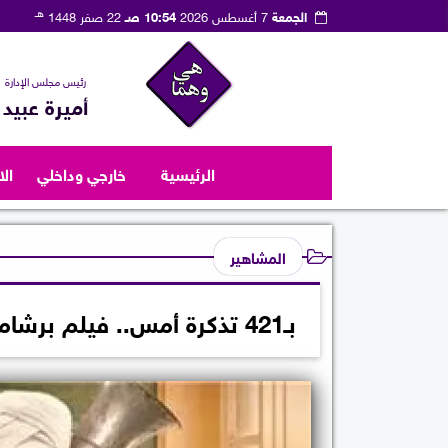
هـ
الجمعة
7 أغسطس 2026
10:54 صـ
22 صفر 1448
رئيس مجلس الإدارة
أميرة عبيد
الرئيسية
خارجي وداخلي
ال
المشاهير
بـ421 تذكرة أمس.. فيلم برشامة يرفع إيراداته إلى 213 مليونا و858 ألف جنيه