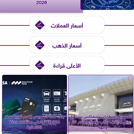
2026
أسعار العملات
أسعار الذهب
الأعلى قراءة
المصرية للمطارات: سفنكس يستقبل
بنك قناة السويس يُقدم تجربة سفر
حتى 5 آلاف راكب يوميًا ويخدم 28
مُتكاملة لحاملي بطاقات Visa
وجهة...
الائتمانية