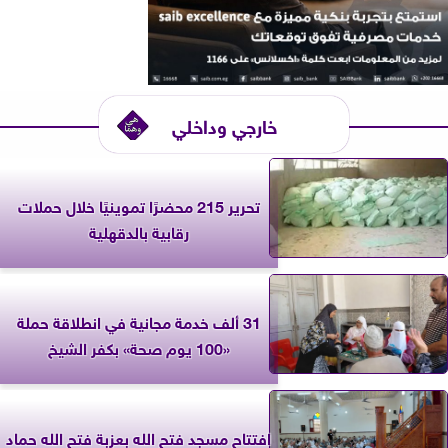
خارجي وداخلي
تحرير 215 محضرًا تموينيًا خلال حملات
رقابية بالدقهلية
31 ألف خدمة مجانية في انطلاقة حملة
«100 يوم صحة» بكفر الشيخ
افتتاح مسجد فتح الله بعزبة فتح الله حماد