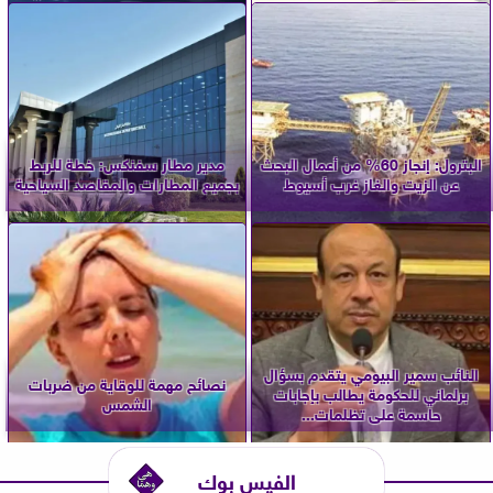
البترول: إنجاز 60% من أعمال البحث
مدير مطار سفنكس: خطة للربط
عن الزيت والغاز غرب أسيوط
بجميع المطارات والمقاصد السياحية
النائب سمير البيومي يتقدم بسؤال
نصائح مهمة للوقاية من ضربات
برلماني للحكومة يطالب بإجابات
الشمس
حاسمة على تظلمات...
الفيس بوك