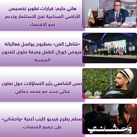
هاني حليم: قرارات تطوير تخصيص
الأراضي الصناعية تعزز الاستثمار وتدعم
نمو الاقتصاد
«شاطئ الفن» بمطروح يواصل فعالياته
بعروض كورال الطفل وفرقة ملوي للفنون
الشعبية
حسن الشافعي يثير التساؤلات حول تعاون
غنائي جديد مع محمد حماقي
مسلم يطرح فيديو كليب أغنية «واحشاني»
على جميع المنصات