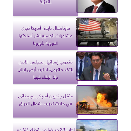
للتعزية
فاينانشال تايمز: أمريكا تجري
مشاورات لتوسيع نشر أسلحتها
النووية بأوروبا
مندوب إسرائيل بمجلس الأمن
ينتقد ماكرون: لا نريد أرض لبنان
ولا البقاء فيها
مقتل جنديين أمريكي وبريطاني
في حادث تدريب شمال العراق
إجلاء 33 مريضا من قطاع غزة عبر