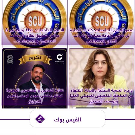
عضو الأعلى للجامعات: كليات التجارة
الأعلى للجامعات: خطة زمنية من 3
لن تندثر.. وإعادة صياغتها بأدوات
مراحل لتطبيق نظام الساعات
الذكاء الاصطناعي
المعتمدة والتخصصات...
وزيرة التنمية المحلية والبيئة: الانتهاء
نقابة الفنانين والإعلاميين الكويتية
من المخطط التفصيلي لمدينتي المنيا
تطلق ملتقى نجوم الوطن وتكرم
ويوسف الصديق...
المرزوق
الفيس بوك