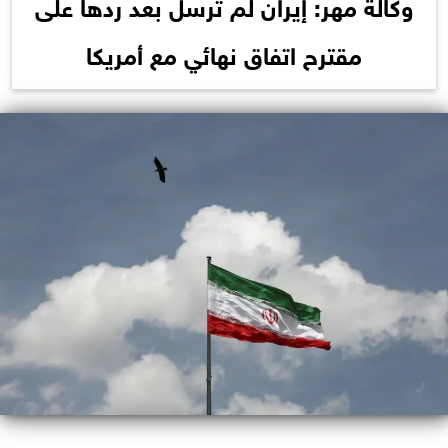
وكالة مهر: إيران لم ترسل بعد ردها على
مقترح اتفاق نهائي مع أمريكا