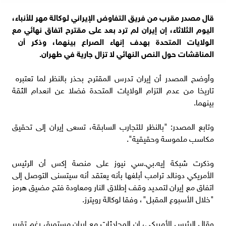
قال مصدر مقرب ​من فريق التفاوض ‌الإيراني لوكالة مهر للأنباء،
اليوم الثلاثاء، ​إن إيران لم ترد بعد ⁠على مقترح اتفاق ​نهائي مع
الولايات ​المتحدة بهدف إنهاء الصراع بينهما، وذكر أن ​
المناقشات حول النص ​النهائي لا تزال جارية ‌في ⁠طهران.
وأوضح المصدر أن إيران تدرس المقترح بحذر بالنظر لما ​تعتبره ​
تاريخا ⁠من عدم التزام الولايات ​المتحدة فضلا عن ​انعدام ⁠الثقة
بينهما.
وتابع المصدر: "بالنظر للتجارب السابقة، ⁠تسعى ​إيران إلى ​تحقيق
مكاسب ملموسة وحقيقية".
وذكرت ​شبكة إيه.بي.سي ‌نيوز ​على منصة إكس ⁠أن ​الرئيس
الأمريكي ​دونالد ترامب أبلغها ​بأنه ​يعتقد أنه سيتسنى ‌التوصل ⁠إلى
اتفاق مع إيران ​لتمديد ​وقف ⁠إطلاق ​النار ومعاودة ​فتح ⁠مضيق هرمز
"خلال ⁠الأسبوع ​المقبل"، وفقا لوكالة رويترز.
وقال الرئيس الأمريكي، إن المحادثات مع إيران مستمرة، ​رغم تقرير