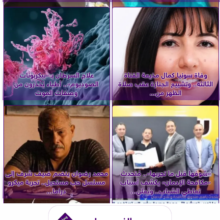
وفاة سونيا كمال مذيعة القناة
علاج السرطان بـ «بيكربونات
الثالثة.. وتشييع الجنازة عقب صلاة
الصوديوم».. أطباء يُحذّرون من
الظهر من...
وصفات الموت
«شوفها قبل ما تجربها».. مُتحدث
محمد رضوان ينضم ضيف شرف إلى
«مكافحة الإدمان» يكشف أسباب
مسلسل حب مستحيل.. تجربة ميكرو
تعاطي الشباب.. ويُعلن...
دراما...
الفيس بوك