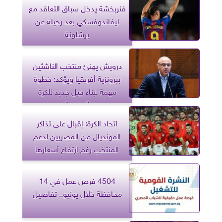
فنربخشة يدخل سباق التعاقد مع
ليفاندوفسكي بعد رحيله عن
برشلونة
درويش يهنئ منتخب الناشئين
ببرونزية أفريقيا ويؤكد: خطوة
مهمة لبناء جيل جديد للكرة
المصرية
اتحاد الكرة: إقبال على تذاكر
المونديال من المصريين لدعم
المنتخب رغم ارتفاع أسعارها
4504 فرص عمل في 14
محافظة خلال يونيو.. تفاصيل