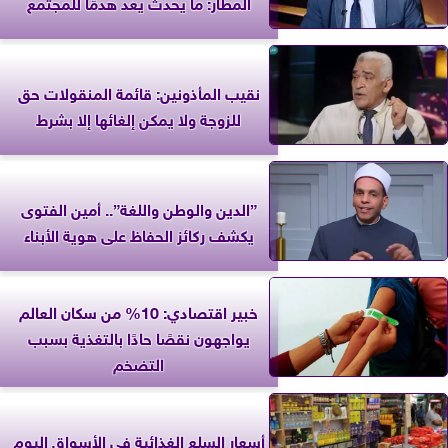
المطار: ما يحدث يعد هدمًا للمجتمع
نقيب المأذونين: قائمة المنقولات حق
للزوجة ولا يمكن إلغائها إلا بشرط
”الدين والوطن واللغة”.. أمين الفتوى
يكشف ركائز الحفاظ على هوية الأبناء
خبير اقتصادي: 10% من سكان العالم
يواجهون نقصًا حادًا بالتغذية بسبب
التضخم
أسعار السلع الغذائية في الأسواق اليوم