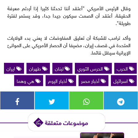
وقال الرئيس الأمريكي "أعتقد ‌أننا ⁠تحدثنا كثيرا إذا أردتم معرفة
الحقيقة. أعتقد أن الصمت سيكون جيدا جدا، وقد يستمر لفترة
طويلة".
وأكد ترامب للشبكة أن تعليق المفاوضات لا يعني بدء ​الولايات
المتحدة ​في قصف ⁠إيران، مضيفا أن الحصار الأمريكي على الموانئ
الإيرانية سيظل قائما.
الحرب
الحرس الثوري
لبنان
طهران
ايران
اسرائيل
أخبار مصر
أخبار اليوم
هي وهما
موضوعات متعلقة