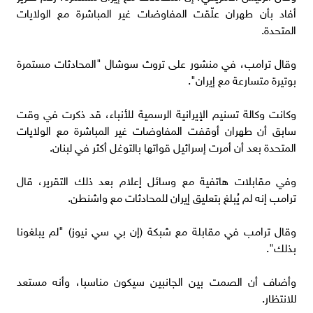
أفاد بأن طهران علّقت المفاوضات ‌غير المباشرة مع الولايات
المتحدة.
وقال ترامب، في منشور على تروث سوشال "المحادثات مستمرة
بوتيرة متسارعة مع إيران".
وكانت ​وكالة تسنيم الإيرانية الرسمية للأنباء، قد ذكرت ​في وقت
سابق أن طهران أوقفت المفاوضات غير ⁠المباشرة مع الولايات
المتحدة بعد أن أمرت ​إسرائيل قواتها بالتوغل أكثر في لبنان.
وفي مقابلات هاتفية ​مع وسائل إعلام بعد ذلك التقرير، قال
ترامب إنه لم يُبلغ بتعليق إيران للمحادثات مع واشنطن.
وقال ترامب في مقابلة ​مع شبكة (إن بي سي نيوز) "لم يبلغونا
بذلك".
وأضاف أن ​الصمت بين الجانبين سيكون مناسبا، وأنه مستعد
للانتظار.