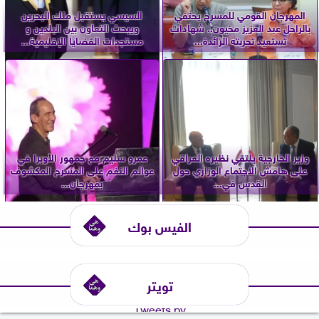
المهرجان القومي للمسرح يحتفي
السيسي يستقبل ملك البحرين
بالراحل عبد العزيز مخيون.. شهادات
ويبحث التعاون بين البلدين و
تستعيد تجربته الرائدة...
مستجدات القضايا الإقليمية...
وزير الخارجية يلتقي نظيره العراقي
عمرو سليم مع جمهور الأوبرا في
على هامش الاجتماع الوزاري حول
عوالم النغم على المسرح المكشوف
القدس في...
بمهرجان...
الفيس بوك
تويتر
Tweets by