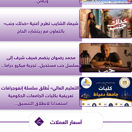
شيماء الشايب تطرح أغنية «خدلك جنب»
بالتعاون مع ريتشارد الحاج
محمد رضوان ينضم ضيف شرف إلى
مسلسل حب مستحيل.. تجربة ميكرو دراما...
«التعليم العالي» تُطلق سلسلة إنفوجرافات
تعريفية بكليات الجامعات الحكومية
استعدادًا لانطلاق التنسيق...
أسعار العملات