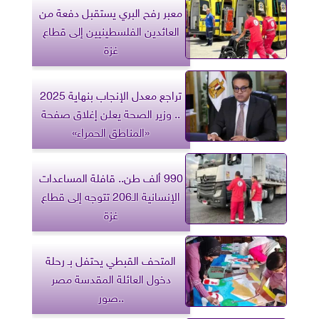
معبر رفح البري يستقبل دفعة من
العائدين الفلسطينيين إلى قطاع
غزة
تراجع معدل الإنجاب بنهاية 2025
.. وزير الصحة يعلن إغلاق صفحة
«المناطق الحمراء»
990 ألف طن.. قافلة المساعدات
الإنسانية الـ206 تتوجه إلى قطاع
غزة
المتحف القبطي يحتفل بـ رحلة
دخول العائلة المقدسة مصر
..صور