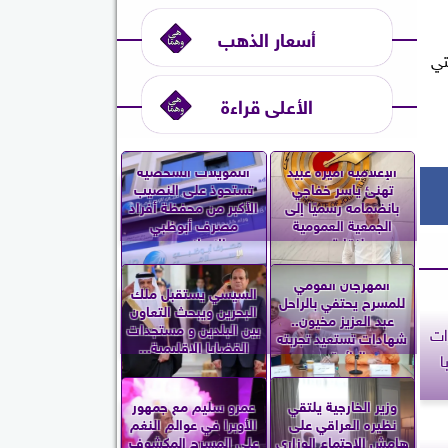
أسعار الذهب
تي
الأعلى قراءة
الإعلامية أميرة عبيد
التمويلات الشخصية
تهنئ ياسر خفاجي
تستحوذ على النصيب
بانضمامه رسميًا إلى
الأكبر من محفظة أفراد
الجمعية العمومية
مصرف أبوظبي
لنقابة...
الإسلامي...
المهرجان القومي
السيسي يستقبل ملك
للمسرح يحتفي بالراحل
البحرين ويبحث التعاون
عبد العزيز مخيون..
بين البلدين و مستجدات
ات
شهادات تستعيد تجربته
القضايا الإقليمية...
الرائدة...
ا
وزير الخارجية يلتقي
عمرو سليم مع جمهور
نظيره العراقي على
الأوبرا في عوالم النغم
هامش الاجتماع الوزاري
على المسرح المكشوف