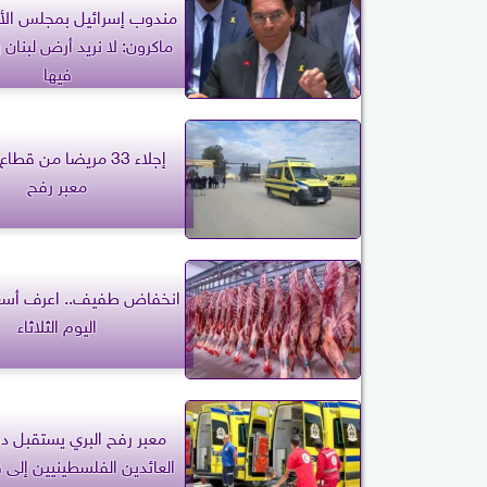
مندوب إسرائيل بمجلس الأ
ماكرون: لا نريد أرض لبنان و
فيها
إجلاء 33 مريضا من قطا
معبر رفح
انخفاض طفيف.. اعرف أسعا
اليوم الثلاثاء
معبر رفح البري يستقبل د
العائدين الفلسطينيين إلى 