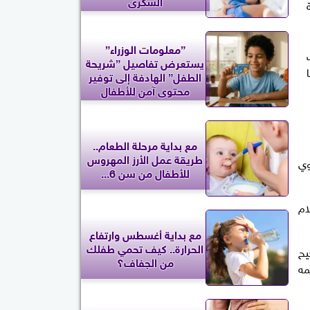
السكرى
”معلومات الوزراء”
يستعرض تفاصيل ”شريحة
الطفل” الهادفة إلى توفير
محتوى آمن للأطفال
مع بداية مرحلة الطعام..
طريقة عمل الأرز المهروس
وي
للأطفال من سن 6...
ام
مع بداية أغسطس وارتفاع
الحرارة.. كيف تحمي طفلك
يح
من الجفاف؟
مه