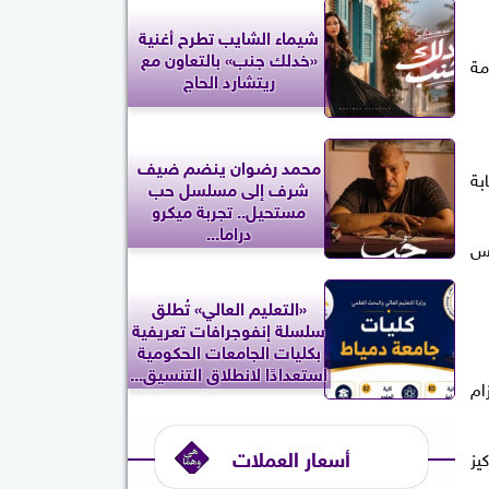
شيماء الشايب تطرح أغنية
«خدلك جنب» بالتعاون مع
مة
ريتشارد الحاج
محمد رضوان ينضم ضيف
حة على الإجابة
شرف إلى مسلسل حب
مستحيل.. تجربة ميكرو
دراما...
مس
«التعليم العالي» تُطلق
سلسلة إنفوجرافات تعريفية
بكليات الجامعات الحكومية
استعدادًا لانطلاق التنسيق...
ام
أسعار العملات
يز