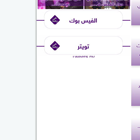
حول القدس في...
بمهرجان...
ي
الفيس بوك
تويتر
ت
Tweets by
الإنجاب بنهاية 2025 ..