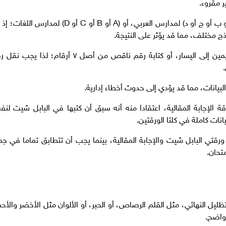
ر مقروء.
نسيان الطالب تظليل رقم نموذج الامتحان (أ أو ب أو ج أو د) لمدارس العربي، أو (A أو B أو C أو D) لمدارس 
 مختلف، مما قد يؤثر على النتيجة.
كتابة رقم الجلوس في الاتجاه الخاطئ من اليمين إلى اليسار، أو كتابة رقم ناقص من أصل ٧ أرقام؛ لذا 
لبيانات، مما قد يؤدي إلى حدوث أخطاء إدارية.
 الإجابة المقالية، اعتقادا منه أنه سبق أن كتبها في البابل شيت لن
نات كاملة في كلتا الورقتين.
رقتي البابل شيت والإجابة المقالية، بينما يجب أن تتطابق تماما في جم
تحان.
ليل النهائي، مثل القلم الرصاص، أو الحبر، أو الألوان مثل الأخضر والأحم
 واضح.