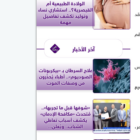
الولادة الطبيعية أم
القيصرية؟.. استشاري نساء
اللغات؛ إذ قد
وتوليد تكشف تفاصيل
مهمة
يجب نقل رقم
آخر الأخبار
فس
علاج السرطان بـ «بيكربونات
الصوديوم».. أطباء يُحذّرون
من وصفات الموت
يع
«شوفها قبل ما تجربها»..
مُتحدث «مكافحة الإدمان»
يكشف أسباب تعاطي
الشباب.. ويُعلن...
ر،