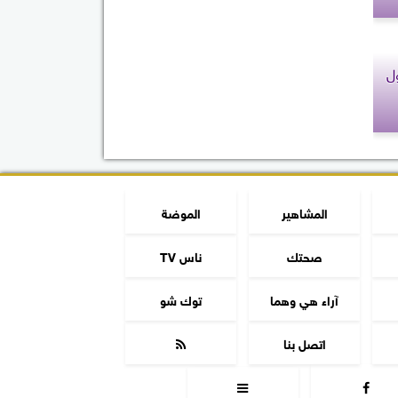
ل
المشاهير
الموضة
صحتك
ناس TV
آراء هي وهما
توك شو
اتصل بنا


