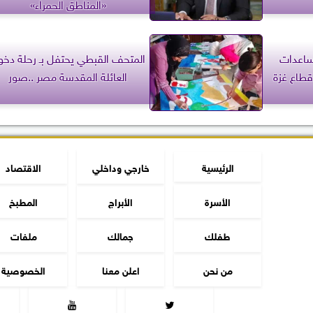
«المناطق الحمراء»
مساعدات
المتحف القبطي يحتفل بـ رحلة دخو
العائلة المقدسة مصر ..صور
الرئيسية
خارجي وداخلي
الاقتصاد
الأسرة
الأبراج
المطبخ
طفلك
جمالك
ملفات
من نحن
اعلن معنا
الخصوصية

