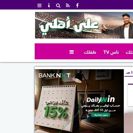
تك
ناس TV
طفلك

صـ