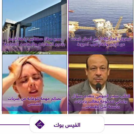
البترول: إنجاز 60% من أعمال البحث
مدير مطار سفنكس: خطة للربط
عن الزيت والغاز غرب أسيوط
بجميع المطارات والمقاصد السياحية
النائب سمير البيومي يتقدم بسؤال
نصائح مهمة للوقاية من ضربات
برلماني للحكومة يطالب بإجابات
الشمس
حاسمة على تظلمات...
الفيس بوك