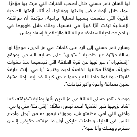
لها الفنان تامر حسني خلال أصعب الفترات التي مرت بها مؤخرًا،
سواء خلال أزمة مرض والدتها ووفاتها، أو أثناء أزمتها الصحية
الأخيرة التي خضعت بسببها لعملية جراحية، مؤكدة أن مواقفه
الإنسانية تركت أثرًا كبيرًا في نفسها، وذلك خلال ظهورها في
برنامج «صاحبة السعادة» مع الفنانة والإعلامية إسعاد يونس.
وسارع تامر حسني إلى الرد على كلمات مي عز الدين، موجهًا لها
رسالة مؤثرة عبر خاصية "ستوري" على حسابه الرسمي بموقع
"إنستجرام"، عبر فيها عن قوة العلاقة التي تجمعهما منذ سنوات
طويلة، مؤكدًا مكانتها الخاصة لديه، وكتب: "يا مي، إنتِ عارفة
غلاوتك وغلاوة ماما الله يرحمها عندي كبيرة قد إيه، إحنا عشرة
سنين صداقة وأخوة وأكبر نجاحات".
ووصف تامر حسني الفنانة مي عز الدين بأنها بمثابة شقيقته، كما
أشاد بزوجها خبير التغذية أحمد تيمور، قائلًا: "إنتي حتة مني يا مي،
وأختي اللي أمي مخلفتهاش، وجوزك تيمور ده من أرجل وأجدع
الناس في الدنيا، واطمنت عليكي أول ما عرفته، حقيقي إنسان
محترم وبيحبك وأنا بحبه".