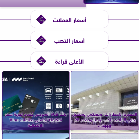
أسعار العملات
أسعار الذهب
الأعلى قراءة
المصرية للمطارات: سفنكس يستقبل
بنك قناة السويس يُقدم تجربة سفر
حتى 5 آلاف راكب يوميًا ويخدم 28
مُتكاملة لحاملي بطاقات Visa
وجهة...
الائتمانية