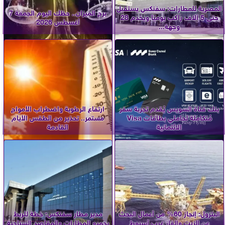
المصرية للمطارات: سفنكس يستقبل
برج الميزان.. حظك اليوم الجمعة 7
حتى 5 آلاف راكب يوميًا ويخدم 28
أغسطس 2026
وجهة...
بنك قناة السويس يُقدم تجربة سفر
ارتفاع الرطوبة واضطراب الأمواج
مُتكاملة لحاملي بطاقات Visa
مستمر.. تحذير من الطقس الأيام
الائتمانية
القادمة
البترول: إنجاز 60% من أعمال البحث
مدير مطار سفنكس: خطة للربط
عن الزيت والغاز غرب أسيوط
بجميع المطارات والمقاصد السياحية