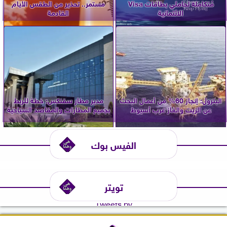
مُتكاملة لحاملي بطاقات Visa
مستمر.. تحذير من الطقس الأيام
الائتمانية
القادمة
البترول: إنجاز 60% من أعمال البحث
مدير مطار سفنكس: خطة للربط
عن الزيت والغاز غرب أسيوط
بجميع المطارات والمقاصد السياحية
الفيس بوك
تويتر
Tweets by