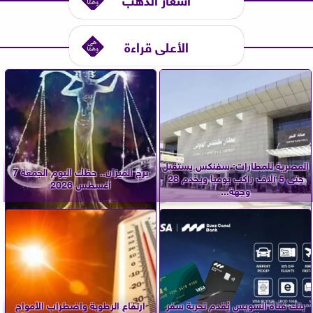
الأعلى قراءة
المصرية للمطارات: سفنكس يستقبل
برج الميزان.. حظك اليوم الجمعة 7
حتى 5 آلاف راكب يوميًا ويخدم 28
أغسطس 2026
وجهة...
بنك قناة السويس يُقدم تجربة سفر
ارتفاع الرطوبة واضطراب الأمواج