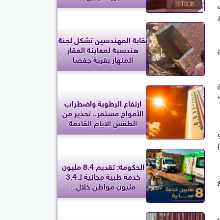
نقابة المهندسين تشكل لجنة
هندسية لمعاينة العقار
المنهار بقرية جفصا
 (1302) عملية
ي *
ارتفاع الرطوبة واضطراب
الأمواج مستمر.. تحذير من
الطقس الأيام القادمة
و
الريش الياباني والمنيرة) بعدد (1867) حالة، فيما استقبلت طوارئ النساء والتوليد (389) حالة، والمركز القومي للسموم (366)
الحكومة: تقديم 8.4 مليون
خدمة طبية مجانية لـ 3.4
مليون مواطن خلال...