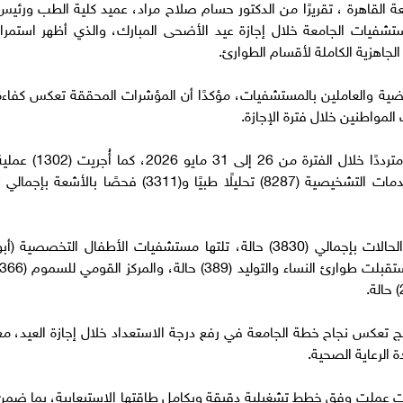
القاهرة ، تقريرًا من الدكتور حسام صلاح مراد، عميد كلية الطب ورئيس
شفيات الجامعة خلال إجازة عيد الأضحى المبارك، والذي أظهر استمرار
الجاهزية الكاملة لأقسام الطوارئ.
يضية والعاملين بالمستشفيات، مؤكدًا أن المؤشرات المحققة تعكس كفاءة
المواطنين خلال فترة الإجازة.
ووفقًا للتقرير، استقبلت أقسام الطوارئ (6757) مترددًا خلال الفترة من 26 إلى 31 مايو 2026، كما أُجريت
جراحية طارئة بمختلف المستشفيات. وشملت الخدمات التشخيصية (8287) تحليلًا طبيًا و(3311) فحصًا بالأشعة بإجمال
وسجلت طوارئ المنيل الجامعي العدد الأكبر من الحالات بإجمالي (3830) حالة، تلتها مستشفيات الأطفال التخصصية (أب
ج تعكس نجاح خطة الجامعة في رفع درجة الاستعداد خلال إجازة العيد، مع
الرعاية الصحية.
ت عملت وفق خطط تشغيلية دقيقة وبكامل طاقتها الاستيعابية، بما ضمن