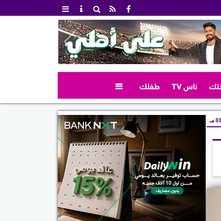
تك
ناس TV
طفلك

 مـ