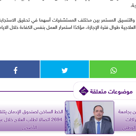
ة.
ة والتنسيق المستمر بين مختلف المستشفيات أسهما في تحقيق الاستجابة
علاجية طوال فترة الإجازة، مؤكدًا استمرار العمل بنفس الكفاءة خلال الايام
موضوعات متعلقة
من بجامعة
الخط الساخن لصندوق الإدمان يتلق
اكات
2694 اتصالا لطلب العلاج خلال عي
الوطني
الأضحى