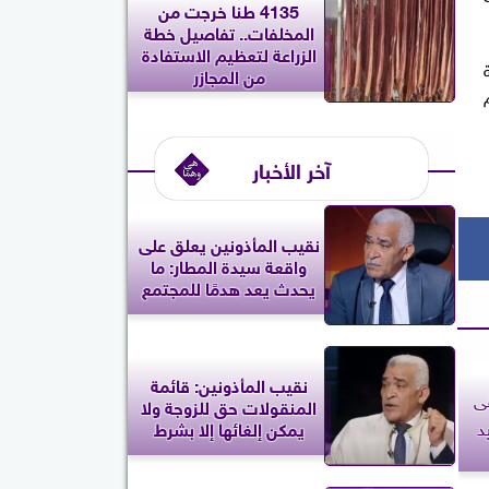
4135 طنا خرجت من
المخلفات.. تفاصيل خطة
الزراعة لتعظيم الاستفادة
من المجازر
آخر الأخبار
نقيب المأذونين يعلق على
واقعة سيدة المطار: ما
يحدث يعد هدمًا للمجتمع
نقيب المأذونين: قائمة
ى
المنقولات حق للزوجة ولا
د
يمكن إلغائها إلا بشرط