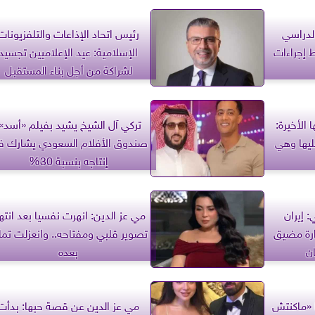
لدراسي
رئيس اتحاد الإذاعات والتلفزيونات
 إجراءات
الإسلامية: عيد الإعلاميين تجسيد
لشراكة من أجل بناء المستقبل
 الأخيرة:
تركي آل الشيخ يشيد بفيلم «أسد»:
ليها وهي
صندوق الأفلام السعودي يشارك 
إنتاجه بنسبة 30%
: إيران
مي عز الدين: انهرت نفسيا بعد انتها
ارة مضيق
تصوير قلبي ومفتاحه.. وانعزلت تما
ن
بعده
ا «ماكنتش
مي عز الدين عن قصة حبها: بدأت