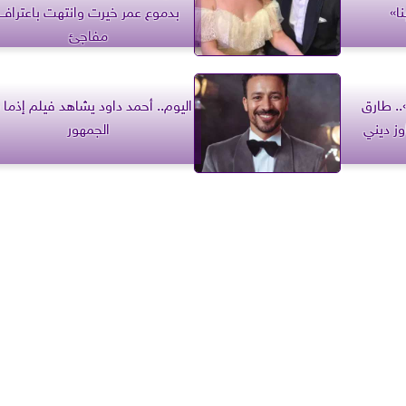
ا»
بدموع عمر خيرت وانتهت باعتراف
مفاجئ
.. طارق
اليوم.. أحمد داود يشاهد فيلم إذما 
وز ديني
الجمهور