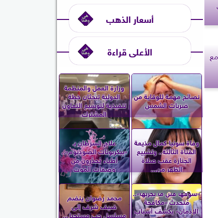
أسعار الذهب
الأعلى قراءة
مع
وزارة العمل والمنظمة
نصائح مهمة للوقاية من
الدولية تبحثان خطة
ضربات الشمس
تنفيذية لتوسيع التعاون
المشترك
وفاة سونيا كمال مذيعة
علاج السرطان بـ
القناة الثالثة.. وتشييع
«بيكربونات الصوديوم»..
الجنازة عقب صلاة
أطباء يُحذّرون من
الظهر من...
وصفات الموت
«شوفها قبل ما تجربها»..
محمد رضوان ينضم
مُتحدث «مكافحة
ضيف شرف إلى
الإدمان» يكشف أسباب
مسلسل حب مستحيل..