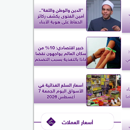
”الدين والوطن واللغة”..
أمين الفتوى يكشف ركائز
الحفاظ على هوية الأبناء
خبير اقتصادي: 10% من
سكان العالم يواجهون نقصًا
في
حادًا بالتغذية بسبب التضخم
أسعار السلع الغذائية في
ء
الأسواق اليوم الجمعة 7
ما
أغسطس 2026
أسعار العملات