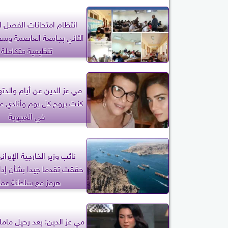
انتظام امتحانات الفصل ا
الثاني بجامعة العاصمة وسط
تنظيمية متكاملة
مي عز الدين عن أيام والدتها
كنت بروح كل يوم وأنادي ع
في الغيبوبة
نائب وزير الخارجية الإيراني
حققت تقدما جيدا بشأن إد
هرمز مع سلطنة عما
مي عز الدين: بعد رحيل مام