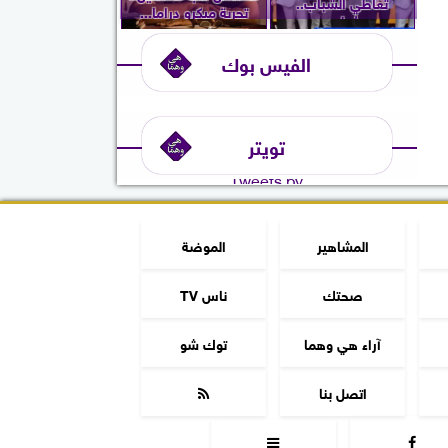
تعاطي الشباب..
تجربة ميكرو دراما...
ويُعلن...
الفيس بوك
تويتر
Tweets by
المشاهير
الموضة
صحتك
ناس TV
آراء هي وهما
توك شو
اتصل بنا


