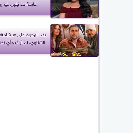
حاسة حد جنبي غير ربن
بعد الهجوم على «برشامة»
الشناوي: لم أرَ فيه أي تجا