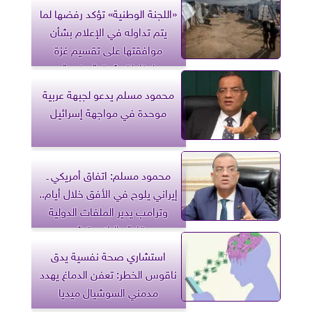
«اللجنة الوطنية» تؤكد رفضها لما
يتم تداوله في الإعلام بشأن
موافقتها على تقسيم غزة
لمناطق شرقية وغربية
محمود مسلم يدعو لجبهة عربية
موحدة في مواجهة إسرائيل
محمود مسلم: اتفاق أمريكي ـ
إيراني يلوح في الأفق خلال أيام..
وترامب يدير الملفات الدولية
بعقلية «البلايستيشن»
استشاري صحة نفسية يدق
ناقوس الخطر: تعفن الدماغ يهدد
مدمني السوشيال ميديا