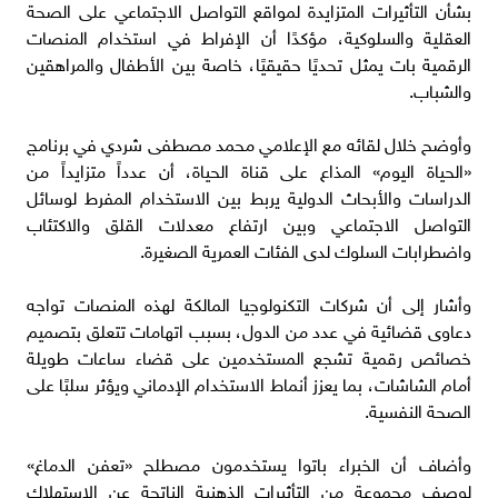
بشأن التأثيرات المتزايدة لمواقع التواصل الاجتماعي على الصحة
العقلية والسلوكية، مؤكدًا أن الإفراط في استخدام المنصات
الرقمية بات يمثل تحديًا حقيقيًا، خاصة بين الأطفال والمراهقين
والشباب.
وأوضح خلال لقائه مع الإعلامي محمد مصطفى شردي في برنامج
«الحياة اليوم» المذاع على قناة الحياة، أن عدداً متزايداً من
الدراسات والأبحاث الدولية يربط بين الاستخدام المفرط لوسائل
التواصل الاجتماعي وبين ارتفاع معدلات القلق والاكتئاب
واضطرابات السلوك لدى الفئات العمرية الصغيرة.
وأشار إلى أن شركات التكنولوجيا المالكة لهذه المنصات تواجه
دعاوى قضائية في عدد من الدول، بسبب اتهامات تتعلق بتصميم
خصائص رقمية تشجع المستخدمين على قضاء ساعات طويلة
أمام الشاشات، بما يعزز أنماط الاستخدام الإدماني ويؤثر سلبًا على
الصحة النفسية.
وأضاف أن الخبراء باتوا يستخدمون مصطلح «تعفن الدماغ»
لوصف مجموعة من التأثيرات الذهنية الناتجة عن الاستهلاك