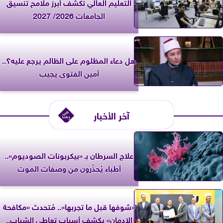
التعليم العالي تكشف أبرز ملامح تنسيق
الجامعات 2026/ 2027
هل دعاء المظلوم على الظالم يرجع عليه؟..
أمين الفتوى يجيب
آخر الأخبار
علاج السرطان بـ «بيكربونات الصوديوم»..
أطباء يُحذّرون من وصفات الموت
«شوفها قبل ما تجربها».. مُتحدث «مكافحة
الإدمان» يكشف أسباب تعاطي الشباب..