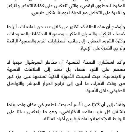
المفرط للمحتوى الرقمي، والتي تنعكس على كفاءة التفكير والتركيز
والقدرة على التفاعل مع الحياة اليومية بشكل طبيعي.
وأوضح أن هذه الحالة قد تظهر من خلال عدد من العلامات، أبرزها
ضعف التركيز، والنسيان المتكرر، وصعوبة الاحتفاظ بالمعلومات،
وكثرة الشرود الذهني، إلى جانب اضطرابات النوم والعصبية الزائدة
وتراجع القدرة على الإنجاز.
وأكد استشاري الصحة النفسية أن مخاطر السوشيال ميديا لا
تقتصر على الفرد فقط، بل تمتد إلى العلاقات الأسرية
والاجتماعية، حيث أصبحت الأجهزة الذكية تستحوذ على جزء كبير
من وقت الأفراد، ما أدى إلى تراجع الحوار المباشر والتواصل
الحقيقي داخل الأسرة.
ولفت إلى أن كثيرًا من الأسر أصبحت تجتمع في مكان واحد بينما
ينشغل كل فرد بعالمه الافتراضي، وهو ما ينعكس سلبًا على
الروابط الاجتماعية والعاطفية بين أفراد العائلة.
ودعا هارون إلى تحقيق التوازن في استخدام التكنولوجيا، من خلال