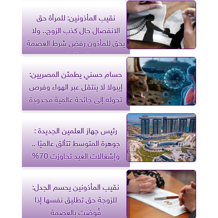
نقيب المأذونين: للمرأة حق
الانفصال حال كذب الزوج.. ولا
يحق للمأذون رفض شرط العصمة
في العقد
حسام حسني يطمئن المصريين:
إيبولا لا ينتقل عبر الهواء وفرص
تحوله إلى جائحة عالمية محدودة
رئيس جهاز العلمين الجديدة :
جوهرة المتوسط تتألق عالميًا ..
وإشغالات العيد تجاوزت 70%
نقيب المأذونين يحسم الجدل:
للزوجة حق تطليق نفسها إذا
فُوضت بالعصمة