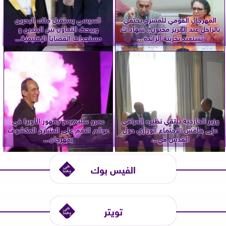
المهرجان القومي للمسرح يحتفي
السيسي يستقبل ملك البحرين
بالراحل عبد العزيز مخيون.. شهادات
ويبحث التعاون بين البلدين و
تستعيد تجربته الرائدة...
مستجدات القضايا الإقليمية...
وزير الخارجية يلتقي نظيره العراقي
عمرو سليم مع جمهور الأوبرا في
على هامش الاجتماع الوزاري حول
عوالم النغم على المسرح المكشوف
القدس في...
بمهرجان...
الفيس بوك
تويتر