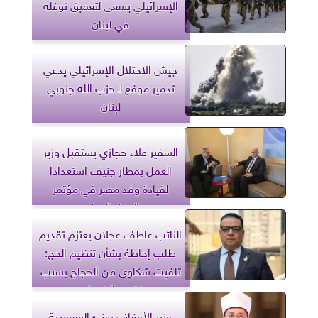
الإسرائيلي يسعى لتعميق توغله
في لبنان
جيش الاحتلال الإسرائيلي يدعي
تدمير موقع لـ حزب الله جنوبي
لبنان
السفير علاء حجازي يستقبل وزير
العمل بمطار جنيف استعدادا
لقيادة وفد مصر في مؤتمر
العمل الدولي
النائب عاطف عجلان يعتزم تقديم
طلب إحاطة بشأن تنظيم الحج:
تلقيت شكاوى من الحجاج بسبب
نقص الخدمات
وزير الأوقاف يهنئ السعودية