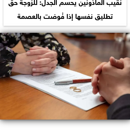
نقيب المأذونين يحسم الجدل: للزوجة حق
تطليق نفسها إذا فُوضت بالعصمة