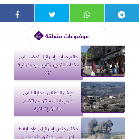
موضوعات متعلقة
حاتم صابر : إسرائيل تمضي في
مخطط التهجير وتغيير ديموغرافية
غزة
جيش الاحتلال: عملياتنا في
جنوب لبنان ستتوسع لتضم
مناطق إضافية
مقتل جندي إسرائيلي وإصابة 5
آخرين في حادثين منفصلين