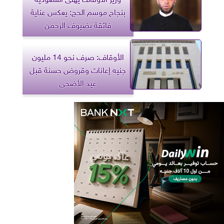
بنجاح موسم الحج: يعكس عناية
فائقة بضيوف الرحمن
الأوقاف: صرف نحو 14 مليون
جنيه إعانات وقروض حسنة قبل
عيد الأضحى