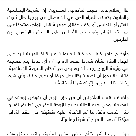
قال إسلام عامر، نقيب المأذونين المصريين، إن الشريعة الإسلامية
والقانون يكفلان للمرأة الحق في الانفصال عن زوجها حال ثبوت
الغش أو التدليس أو إخفاء حقائق جوهرية قبل الزواج، مشددًا على
أن عقد الزواج يقوم في الأساس على الصدق والوضوح بين
الطرفين.
وأوضح عامر خلال مداخلة تلفزيونية عبر قناة العربية للرد على
الجدل المثار بشأن شروط عقود الزواج، أن أي شرط يتم تضمينه
في وثيقة الزواج يجب ألا يتعارض مع أحكام الشريعة الإسلامية،
قائلاً: «لا يجوز أن نضع شرطًا يحل حرامًا أو يحرم حلالًا، وأي شرط
يخالف ذلك لا يجوز إثباته شرعًا أو قانونًا».
وأضاف نقيب المأذونين أن من حق الزوج أن يفوض زوجته في
العصمة، وفي هذه الحالة يصبح للزوجة الحق في تطليق نفسها
متى شاءت وفق ما تم الاتفاق عليه وتوثيقه في عقد الزواج،
مؤكدًا أن هذا الأمر جائز شرعًا وقانونًا.
وردًا على ما أثير بشأن رفض بعض المأذونين إثبات مثل هذه