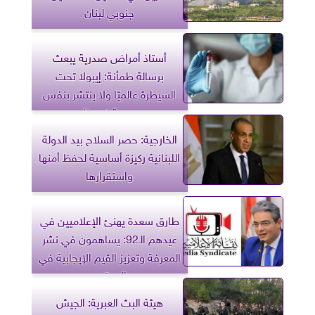
جنوبي لبنان
أستاذ أمراض صدرية يبعث
برسالة طمأنة: إيبولا تحت
السيطرة عالميًا ولا ينتشر بنفس
سرعة كورونا
الخارجية: حصر السلاح بيد الدولة
اللبنانية ركيزة أساسية لحفظ أمنها
واستقرارها
طارق سعدة يهنئ الإعلاميين في
عيدهم الـ92: يساهمون في نشر
المعرفة وتعزيز القيم الإيجابية في
المجتمع
هيئة البث العبرية: الجيش