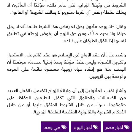
الشروط في وثيقة الزواج، نفى عامر ذلك، مؤكدًا أن المأذون لا
يملك سلطة رفض أي شرط مشروع لا يخالف الشريعة أو القانون.
وقال: «لا يوجد مأذون يحق له رفض هذا الشرط طالما أنه لا يحل
حرامًا ولا يحرم حلالًا، ومن حق الزوج أن يفوض زوجته في تطليق
نفسها إذا اتفق الطرفان على ذلك».
وشدد على أن عقد الزواج في الإسلام هو عقد قائم على الاستمرار
وتكوين الأسرة، وليس عقدًا مؤقتًا بمدة زمنية محددة، موضحًا أن
الهدف منه هو إنشاء حياة زوجية مستقرة قائمة على المودة
والرحمة بين الزوجين.
وأشار نقيب المأذونين إلى أن وثيقة الزواج تتضمن بالفعل العديد
من الضمانات والحقوق التي تكفل للطرفين الحفاظ على
حقوقهما، سواء من خلال الشروط المتفق عليها أو من خلال
الأحكام الشرعية والقانونية المنظمة للعلاقة الزوجية.
أخبار مصر
أخبار اليوم
هي وهما