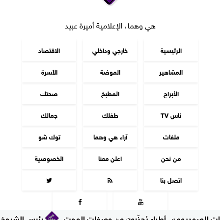
هي وهما، الإعلامية أميرة عبيد
الرئيسية
خارجي وداخلي
الاقتصاد
المشاهير
الموضة
الأسرة
الأبراج
المطبخ
صحتك
ناس TV
طفلك
جمالك
ملفات
آراء هي وهما
توك شو
من نحن
اعلن معنا
الخصوصية
اتصل بنا




وم».. أطباء يُحذّرون من وصفات الموت
رئيس الشيوخ يستقبل السف
جميع الحقوق محفوظة
©
2016 - 2026 - هي وهما