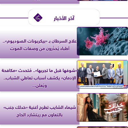
آخر الأخبار
علاج السرطان بـ «بيكربونات الصوديوم»..
أطباء يُحذّرون من وصفات الموت
«شوفها قبل ما تجربها».. مُتحدث «مكافحة
الإدمان» يكشف أسباب تعاطي الشباب..
ويُعلن...
شيماء الشايب تطرح أغنية «خدلك جنب»
بالتعاون مع ريتشارد الحاج