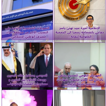
الإعلامية أميرة عبيد تهنئ ياسر
التمويلات الشخصية تستحوذ على
خفاجي بانضمامه رسميًا إلى الجمعية
النصيب الأكبر من محفظة أفراد
العمومية لنقابة...
مصرف أبوظبي الإسلامي...
المهرجان القومي للمسرح يحتفي
السيسي يستقبل ملك البحرين
بالراحل عبد العزيز مخيون.. شهادات
ويبحث التعاون بين البلدين و
تستعيد تجربته الرائدة...
مستجدات القضايا الإقليمية...