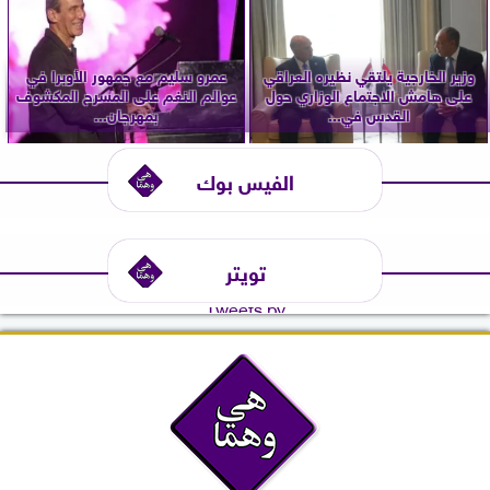
وزير الخارجية يلتقي نظيره العراقي
عمرو سليم مع جمهور الأوبرا في
على هامش الاجتماع الوزاري حول
عوالم النغم على المسرح المكشوف
القدس في...
بمهرجان...
الفيس بوك
تويتر
Tweets by