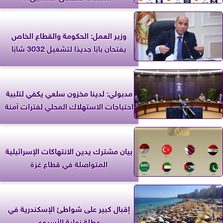
وزير العمل: الحكومة والقطاع الخاص
يفتحان بابًا جديدًا لتشغيل 3032 شابًا
مدبولي: لدينا مخزون سلعي يكفي لتلبية
احتياجات الاستهلاك المحلي لفترات آمنة
بيان مشترك يدين الانتهاكات الإسرائيلية
المتواصلة في قطاع غزة
إقبال كبير على شواطئ الإسكندرية في
عطلة نهاية الأسبوع