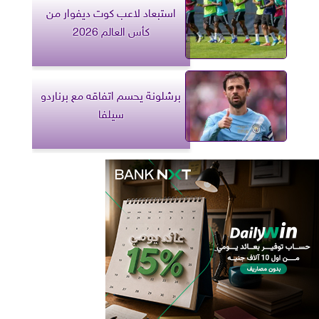
استبعاد لاعب كوت ديفوار من
كأس العالم 2026
برشلونة يحسم اتفاقه مع برناردو
سيلفا