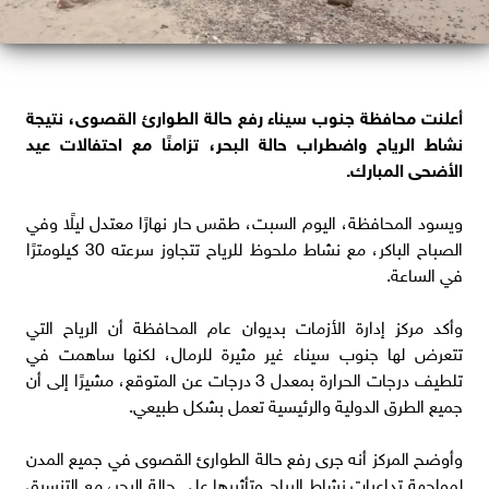
أعلنت محافظة جنوب سيناء رفع حالة الطوارئ القصوى، نتيجة
نشاط الرياح واضطراب حالة البحر، تزامنًا مع احتفالات عيد
الأضحى المبارك.
ويسود المحافظة، اليوم السبت، طقس حار نهارًا معتدل ليلًا وفي
الصباح الباكر، مع نشاط ملحوظ للرياح تتجاوز سرعته 30 كيلومترًا
في الساعة.
وأكد مركز إدارة الأزمات بديوان عام المحافظة أن الرياح التي
تتعرض لها جنوب سيناء غير مثيرة للرمال، لكنها ساهمت في
تلطيف درجات الحرارة بمعدل 3 درجات عن المتوقع، مشيرًا إلى أن
جميع الطرق الدولية والرئيسية تعمل بشكل طبيعي.
وأوضح المركز أنه جرى رفع حالة الطوارئ القصوى في جميع المدن
لمواجهة تداعيات نشاط الرياح وتأثيرها على حالة البحر، مع التنسيق