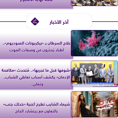
آخر الأخبار
علاج السرطان بـ «بيكربونات الصوديوم»..
أطباء يُحذّرون من وصفات الموت
«شوفها قبل ما تجربها».. مُتحدث «مكافحة
الإدمان» يكشف أسباب تعاطي الشباب..
ويُعلن...
شيماء الشايب تطرح أغنية «خدلك جنب»
بالتعاون مع ريتشارد الحاج