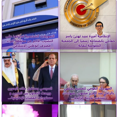
الإعلامية أميرة عبيد تهنئ ياسر
التمويلات الشخصية تستحوذ على
خفاجي بانضمامه رسميًا إلى الجمعية
النصيب الأكبر من محفظة أفراد
العمومية لنقابة...
مصرف أبوظبي الإسلامي...
المهرجان القومي للمسرح يحتفي
السيسي يستقبل ملك البحرين
بالراحل عبد العزيز مخيون.. شهادات
ويبحث التعاون بين البلدين و
تستعيد تجربته الرائدة...
مستجدات القضايا الإقليمية...