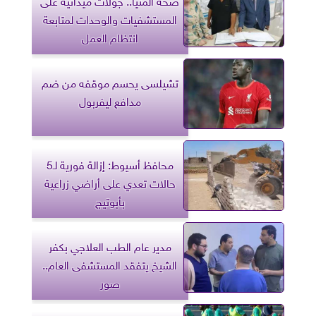
المستشفيات والوحدات لمتابعة
انتظام العمل
تشيلسى يحسم موقفه من ضم
مدافع ليفربول
محافظ أسيوط: إزالة فورية لـ5
حالات تعدي على أراضي زراعية
بأبوتيج
مدير عام الطب العلاجي بكفر
الشيخ يتفقد المستشفى العام..
صور