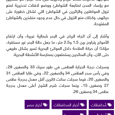
مع رؤساء المدن لمتابعة الشواطئ ووضع لافتات تحذيرية لمنع
نزول المواطنين والزائرين في الشواطئ التي تشكل خطورة على
حياتهم، وكذلك منع النزول في حال عدم وجود منقذين بالشواطئ
المفتوحة.
وأشار إلى أن اتجاه الرياح في البحر شمالية غربية، وأن ارتفاع
الأمواج يتراوح بين 1.5 و2.5 متر، ما جعل حالة البحر غير مستقرة،
مؤكدًا أن حركة الملاحة داخل الموانئ البحرية تسير بشكل طبيعي
حتى الآن، وأن السائحين يستمتعون بممارسة الأنشطة البحرية.
وسجلت درجة الحرارة العظمى في طور سيناء 33 والصغرى 28،
وفي رأس سدر العظمى 34 والصغرى 22، وفي طابا العظمى 31
والصغرى 20، فيما سجلت سانت كاترين أقل معدل بدرجة عظمى
27 وصغرى 15، بينما سجلت شرم الشيخ أعلى معدل بدرجة
عظمى 34 وصغرى 26.
مُحافظات
أخبار المحافظات
أخبار مصر
أخبار اليوم
هي وهما