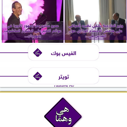
وزير الخارجية يلتقي نظيره العراقي
عمرو سليم مع جمهور الأوبرا في
على هامش الاجتماع الوزاري حول
عوالم النغم على المسرح المكشوف
القدس في...
بمهرجان...
الفيس بوك
تويتر
Tweets by