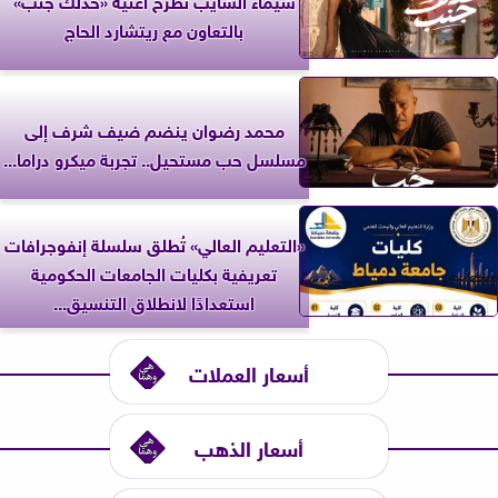
بالتعاون مع ريتشارد الحاج
محمد رضوان ينضم ضيف شرف إلى
مسلسل حب مستحيل.. تجربة ميكرو دراما...
«التعليم العالي» تُطلق سلسلة إنفوجرافات
تعريفية بكليات الجامعات الحكومية
استعدادًا لانطلاق التنسيق...
أسعار العملات
أسعار الذهب