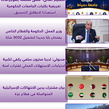
تعريفية بكليات الجامعات الحكومية
استعدادًا لانطلاق التنسيق...
وزير العمل: الحكومة والقطاع الخاص
يفتحان بابًا جديدًا لتشغيل 3032 شابًا
مدبولي: لدينا مخزون سلعي يكفي لتلبية
احتياجات الاستهلاك المحلي لفترات آمنة
بيان مشترك يدين الانتهاكات الإسرائيلية
المتواصلة في قطاع غزة