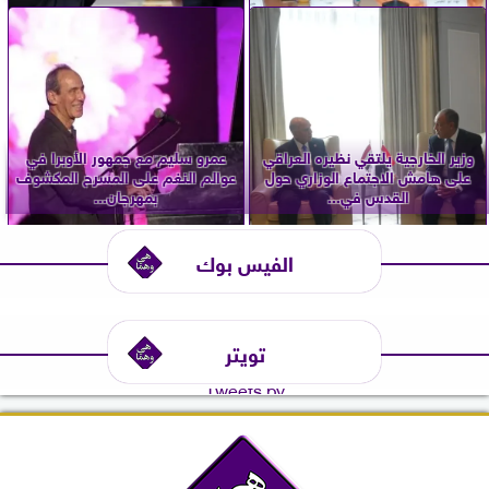
وزير الخارجية يلتقي نظيره العراقي
عمرو سليم مع جمهور الأوبرا في
على هامش الاجتماع الوزاري حول
عوالم النغم على المسرح المكشوف
القدس في...
بمهرجان...
الفيس بوك
تويتر
Tweets by