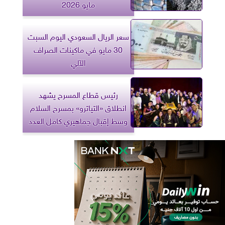
مايو 2026
سعر الريال السعودي اليوم السبت
30 مايو في ماكينات الصراف
الآلي
رئيس قطاع المسرح يشهد
انطلاق «التياترو» بمسرح السلام
وسط إقبال جماهيري كامل العدد