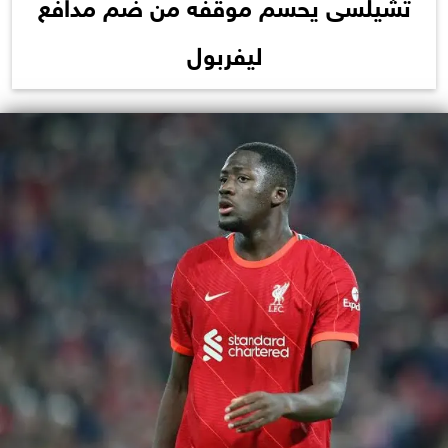
تشيلسى يحسم موقفه من ضم مدافع
ليفربول