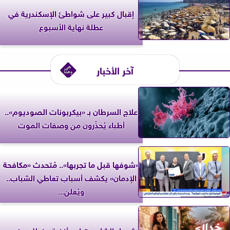
إقبال كبير على شواطئ الإسكندرية في
عطلة نهاية الأسبوع
آخر الأخبار
علاج السرطان بـ «بيكربونات الصوديوم»..
أطباء يُحذّرون من وصفات الموت
«شوفها قبل ما تجربها».. مُتحدث «مكافحة
الإدمان» يكشف أسباب تعاطي الشباب..
ويُعلن...
شيماء الشايب تطرح أغنية «خدلك جنب»