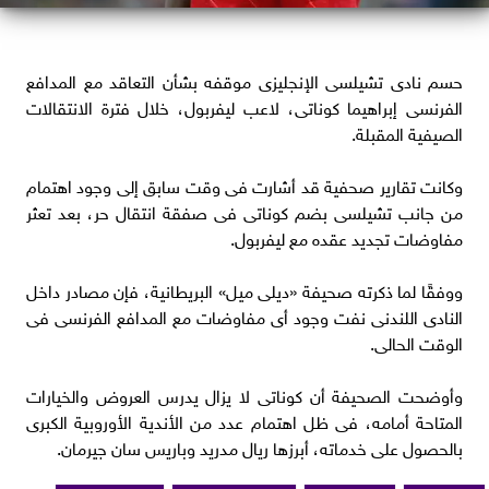
حسم نادى تشيلسى الإنجليزى موقفه بشأن التعاقد مع المدافع
الفرنسى إبراهيما كوناتى، لاعب ليفربول، خلال فترة الانتقالات
الصيفية المقبلة.
وكانت تقارير صحفية قد أشارت فى وقت سابق إلى وجود اهتمام
من جانب تشيلسى بضم كوناتى فى صفقة انتقال حر، بعد تعثر
مفاوضات تجديد عقده مع ليفربول.
ووفقًا لما ذكرته صحيفة «ديلى ميل» البريطانية، فإن مصادر داخل
النادى اللندنى نفت وجود أى مفاوضات مع المدافع الفرنسى فى
الوقت الحالى.
وأوضحت الصحيفة أن كوناتى لا يزال يدرس العروض والخيارات
المتاحة أمامه، فى ظل اهتمام عدد من الأندية الأوروبية الكبرى
بالحصول على خدماته، أبرزها ريال مدريد وباريس سان جيرمان.