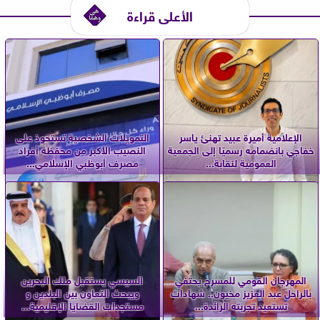
الأعلى قراءة
الإعلامية أميرة عبيد تهنئ ياسر
التمويلات الشخصية تستحوذ على
خفاجي بانضمامه رسميًا إلى الجمعية
النصيب الأكبر من محفظة أفراد
العمومية لنقابة...
مصرف أبوظبي الإسلامي...
المهرجان القومي للمسرح يحتفي
السيسي يستقبل ملك البحرين
بالراحل عبد العزيز مخيون.. شهادات
ويبحث التعاون بين البلدين و
تستعيد تجربته الرائدة...
مستجدات القضايا الإقليمية...