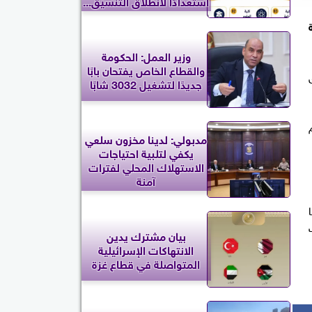
استعدادًا لانطلاق التنسيق...
وزير العمل: الحكومة
والقطاع الخاص يفتحان بابًا
جديدًا لتشغيل 3032 شابًا
مدبولي: لدينا مخزون سلعي
يكفي لتلبية احتياجات
الاستهلاك المحلي لفترات
آمنة
بيان مشترك يدين
الانتهاكات الإسرائيلية
المتواصلة في قطاع غزة