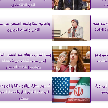
ات
النمو الاقتصادي
 لمواجهة
برلمانية: نعتز بالدور المصري في د
ة العامة
الأمن والسلم الدوليين
الب بردع
يسرا اللوزي وريهام عبد الغفور.. النائ
تحانات
إيرين سعيد تدافع عن 3 نجمات
وتهاجم إعلانات التجميل
لى بؤرة
تسنيم: بحارة إيرانيون تلقوا تهديدا
ونغو
أمريكية بإطلاق النار والحصار البحر
مستمر