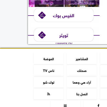
حول القدس في...
بمهرجان...
الفيس بوك
تويتر
Tweets by
المشاهير
الموضة
صحتك
ناس TV
آراء هي وهما
توك شو
اتصل بنا


