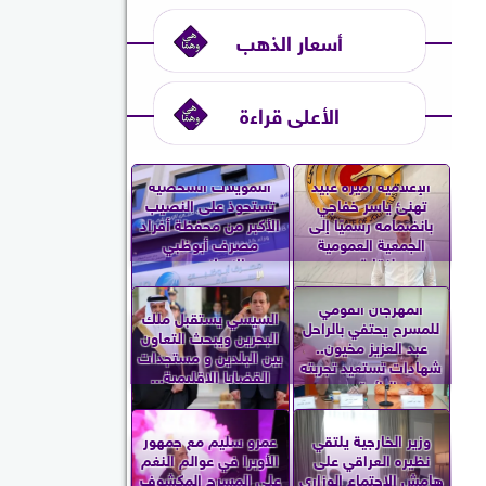
أسعار الذهب
الأعلى قراءة
الإعلامية أميرة عبيد
التمويلات الشخصية
تهنئ ياسر خفاجي
تستحوذ على النصيب
بانضمامه رسميًا إلى
الأكبر من محفظة أفراد
الجمعية العمومية
مصرف أبوظبي
لنقابة...
الإسلامي...
المهرجان القومي
السيسي يستقبل ملك
للمسرح يحتفي بالراحل
البحرين ويبحث التعاون
عبد العزيز مخيون..
بين البلدين و مستجدات
شهادات تستعيد تجربته
القضايا الإقليمية...
الرائدة...
وزير الخارجية يلتقي
عمرو سليم مع جمهور
نظيره العراقي على
الأوبرا في عوالم النغم
هامش الاجتماع الوزاري
على المسرح المكشوف