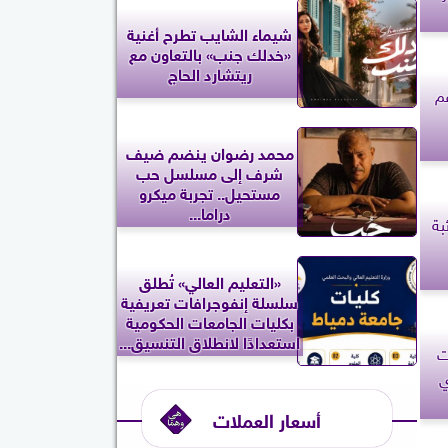
شيماء الشايب تطرح أغنية
«خدلك جنب» بالتعاون مع
ريتشارد الحاج
عم
محمد رضوان ينضم ضيف
شرف إلى مسلسل حب
مستحيل.. تجربة ميكرو
دراما...
بة
«التعليم العالي» تُطلق
سلسلة إنفوجرافات تعريفية
بكليات الجامعات الحكومية
استعدادًا لانطلاق التنسيق...
ت
ي
أسعار العملات