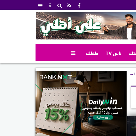
تك
ناس TV
طفلك

صـ