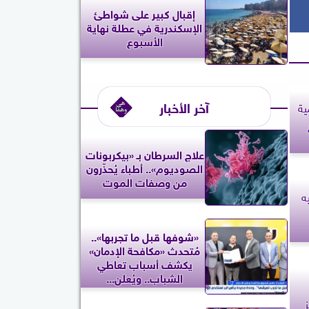
إقبال كبير على شواطئ
الإسكندرية في عطلة نهاية
الأسبوع
آخر الأخبار
ية
علاج السرطان بـ «بيكربونات
الصوديوم».. أطباء يُحذّرون
من وصفات الموت
 جنيه
«شوفها قبل ما تجربها»..
مُتحدث «مكافحة الإدمان»
يكشف أسباب تعاطي
الشباب.. ويُعلن...