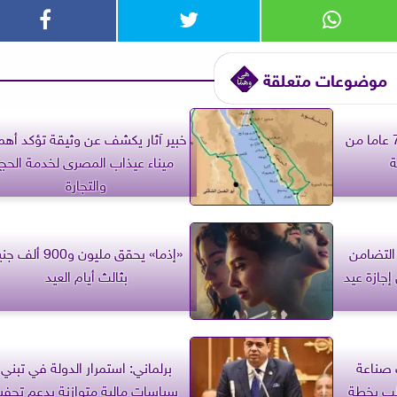
موضوعات متعلقة
القاهرة وبكين تحتفيان بـ 70 عاما من
خبير آثار يكشف عن وثيقة تؤكد أهم
ة
ميناء عيذاب المصرى لخدمة الحج
والتجارة
 التضامن
«إذما» يحقق مليون و900 ألف
إجازة عيد
بثالث أيام العيد
 صناعة
برلماني: استمرار الدولة في تبني
لب بخطة
سياسات مالية متوازنة يدعم تحفيز