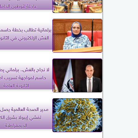
عاجلة لتوطين الخام
برلمانية تطالب بخطة حاسمة
الغش الإلكتروني في الثانوي
لا نجاح بالغش.. برلماني يط
حاسم لمواجهة تسريب ام
الثانوية العامة
مدير الصحة العالمية يصل إ
تفشي إيبولا بشرق الك
الديمقراطية