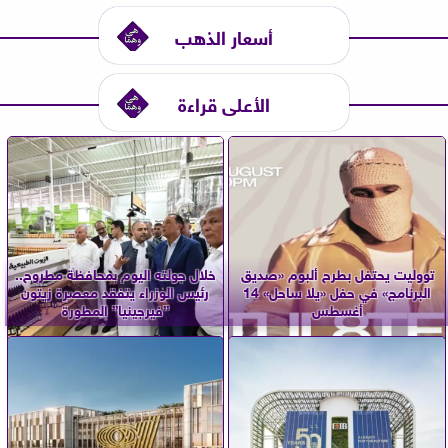
أسعار الذهب
الأعلى قراءة
تووليت يحتفل بطرح ألبوم «صديق
خلال جولته اليوم بمحافظة مطروح..
البرنامج» في حفل «يلا ساحل» 14
رئيس الوزراء يتفقد معصرة زيتون
أغسطس
”فيرجينيا” المطورة