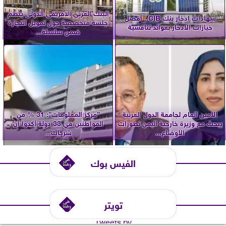
البنك العربى الافريقى الدولى ينظم
شهادات ادخار بنك CIB.. أفضل
جلسة متخصصة حول تمويل التجارة
خيارات الادخار بعوائد تنافسية
ضمن سلسلة...
الأمين العام لجامعة الدول العربية
”مركز المعلومات”: 31 % من
يبحث مع وزيرة خارجية اليمن تطورات
المواطنين في 33 دولة أكدوا أن
الأوضاع...
شركات...
الفيس بوك
تويتر
Tweets by