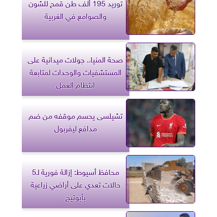
توريد 195 ألف طن قمح للشون
والصوامع في الغربية
صحة المنيا.. جولات ميدانية على
المستشفيات والوحدات لمتابعة
انتظام العمل
تشيلسى يحسم موقفه من ضم
مدافع ليفربول
محافظ أسيوط: إزالة فورية لـ5
حالات تعدي على أراضي زراعية
بأبوتيج