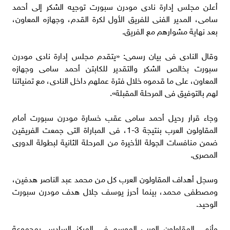
أعلن مجلس إدارة نادى مودرن سبورت توجيه الشكر إلى أحمد
سامى، المدير الفنى للفريق الأول لكرة القدم، وجهازه المعاون،
بعد نهاية مشوارهم مع الفريق.
وقال النادى فى بيان رسمى: «يتقدم مجلس إدارة نادى مودرن
سبورت بخالص الشكر والتقدير للكابتن أحمد سامى وجهازه
المعاون، على ما قدموه خلال فترة عملهم داخل النادى، مع تمنياتنا
لهم بالتوفيق فى المرحلة المقبلة».
وجاء قرار رحيل أحمد سامى عقب خسارة مودرن سبورت أمام
المقاولون العرب بنتيجة 3-1، فى المباراة التى جمعت الفريقين
ضمن منافسات الجولة الأخيرة من المرحلة الثانية لبطولة الدورى
المصرى.
وسجل أهداف المقاولون العرب كل من محمد عبد الناصر هدفين،
ومصطفى محمد، بينما أحرز يوسف جلال هدف مودرن سبورت
الوحيد.
وأنهى المقاولون العرب الموسم فى المركز السادس بمجموعة