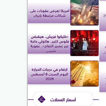
أمريكا تفرض عقوبات على
شركات مرتبطة بإيران
حظك اليوم الجمعة 29
«خليكوا فريش.. هيقبض
فلوس كتير.. هاتولي حاجة
غير عصير التفاح».. عفوية
شيرين...
ل
ارتفاع في درجات الحرارة
اليوم السبت 8 أغسطس
2026
أسعار العملات