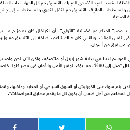
افظة استعدت لعيد الأضحي المبارك بالتنسيق مع كل الجهات ذات الصلة،
ش والمسطحات المائية، بالتنسيق مع النقل النهري والمسطحات، إلى جانب
ية الصحية.
يا مصر” المذاع عبر فضائية “الأولي”، أن الكرنفال كان به مزيج ما بين
 فى نفس الوقت، وبالتالي كان هناك تناغم، إضافة إلى التنسيق مع وزيرة
ين، من فرق من أسوان.
 الموسم لدينا في بداية شهر إبريل أو منتصفه، ولكن الآن نحن واصلين
لشهر يونيو ومازال هناك سياحة لدينا، ونسب الإشغال تصل إلى 60%، مما يؤكد توفير الأمن والأمان فى مصر كلها، خاص
لذى يتم سواء على الكورنيش أو السوق السياحي أو المعابد وداخلها، وقمنا
ل المطاعم من أجل ضمان أن يكون كل ما يقدم مطابق للمواصفات”.