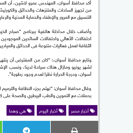
أكد محافظ أسوان، المهندس عمرو لاشين، أن المح
من تجهيز الساحات والمتنزهات والحدائق والكورني
التنسيق مع المرور والإطفاء والحماية المدنية والرعا
وأضاف خلال مداخلة هاتفية ببرنامج “صباح الخير 
احتفالات الأهالي واحتفالات السائحين الموجودين
الثقافة لعمل فعاليات متنوعة فى الحدائق والمياد
وتابع محافظ أسوان،: “كان من المفترض أن ينتهي
أسوان، ودرجة الحرارة نظرا لعدم وجود رطوبة”.
وقال محافظ أسوان: “نهتم بجزء النظافة والترميم ا
بحملات مع التموين والطب البيطري والصحة على ك
أخبار مصر
أخبار اليوم
هي وهما