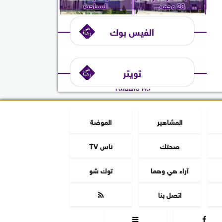
28 وجهة...
السياحية
الفيس بوك
تويتر
Tweets by
المشاهير
الموضة
صحتك
ناس TV
آراء هي وهما
توك شو
اتصل بنا


