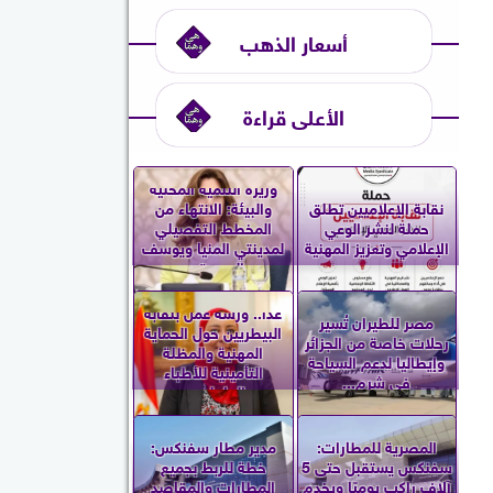
أسعار الذهب
الأعلى قراءة
وزيرة التنمية المحلية
نقابة الإعلاميين تطلق
والبيئة: الانتهاء من
حملة لنشر الوعي
المخطط التفصيلي
الإعلامي وتعزيز المهنية
لمدينتي المنيا ويوسف
الصديق...
غدا.. ورشة عمل بنقابة
مصر للطيران تُسير
البيطريين حول الحماية
رحلات خاصة من الجزائر
المهنية والمظلة
وإيطاليا لدعم السياحة
التأمينية للأطباء
في شرم...
العاملين...
المصرية للمطارات:
مدير مطار سفنكس:
سفنكس يستقبل حتى 5
خطة للربط بجميع
آلاف راكب يوميًا ويخدم
المطارات والمقاصد