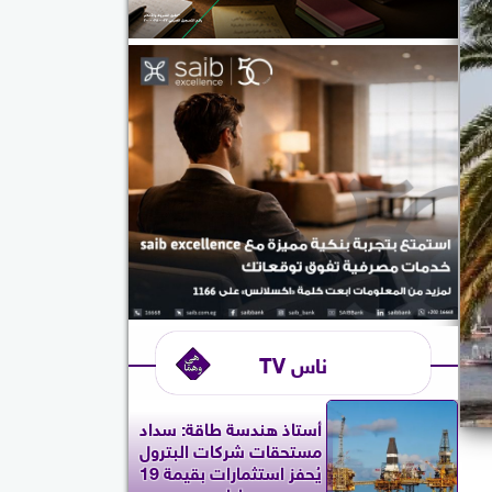
ناس TV
أستاذ هندسة طاقة: سداد
مستحقات شركات البترول
يُحفز استثمارات بقيمة 19