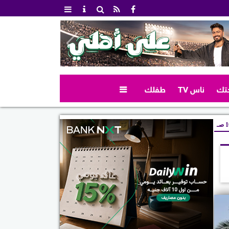
تك
ناس TV
طفلك

صـ