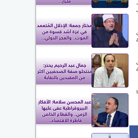
مليار...
مختار جمعة: الإذلال المُتعمد
في غزة أشد قسوة من
الموت.. والعجز الدولي...
جمال عبد الرحيم يحذر:
ة
منتحلو صفة الصحفيين أكثر
من المقيدين بالنقابة
عبد المحسن سلامة: الأفكار
البيروقراطية عفى عليها
الزمن.. والقطاع الخاص
قاطرة الاقتصاد...