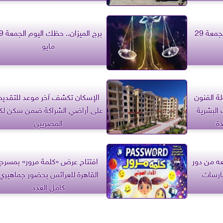
برج العقرب.. حظك اليوم الجمعة 29
برج الميزان.. 
مايو
ة الفنون
الإسكان تكشف آخر موعد للتقديم
البشرية
على أراضي الشراكة ضمن سكن لك
دة
المصريين
ه من دور
افتتاح عرض «كلمة مرور» بمسرح
ارسات
القاهرة للعرائس بحضور جماهيري
كامل العدد