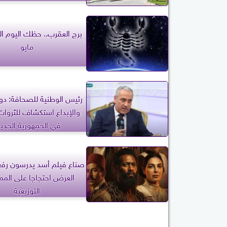
مايو
رئيس الوطنية للصحافة: دول
والإبداع استكشاف للثروات 
في الجمهورية الجدي
صناع فيلم أسد يدرسون رفع
العرض احتجاجا على المم
التوزيعية