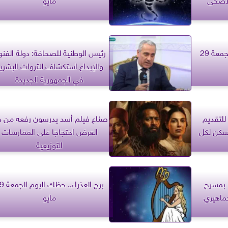
برج الميزان.. حظك اليوم الجمعة 29
رئيس الوطنية للصحافة: دولة الفنو
والإبداع استكشاف للثروات البشري
في الجمهورية الجديدة
للتقديم
صناع فيلم أسد يدرسون رفعه من د
سكن لكل
العرض احتجاجا على الممارسات
التوزيعية
 بمسرح
برج العذراء.. حظ
ماهيري
مايو