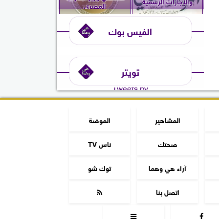
والإجازات الرسمية
المصري
الفيس بوك
تويتر
Tweets by
المشاهير
الموضة
صحتك
ناس TV
آراء هي وهما
توك شو
اتصل بنا


