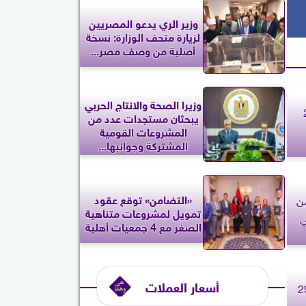
وزير الري يدعو المصريين
لزيارة متحف الوزارة: نسخة
أصلية من وصف مصر...
وزيرا الصحة والانتاج الحربي
جمعة 29
يبحثان مستجدات عدد من
المشروعات القومية
المشتركة وجوانبها...
«التضامن» توقع عقود
ن
تمويل لمشروعات متناهية
ي
الصغر مع 4 جمعيات أهلية
أسعار العملات
. حظك اليوم الجمعة 29