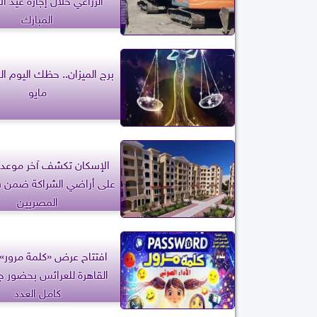
المبارك
مايو
الإسكان تكشف آخر موعد 
على أراضي الشراكة ضمن 
المصريين
افتتاح عرض «كلمة مرور»
القاهرة للعرائس بحضور ج
كامل العدد