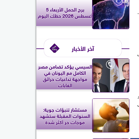
برج الحمل الأربعاء 5
أغسطس 2026 حظك اليوم
آخر الأخبار
السيسي يؤكد تضامن مصر
الكامل مع اليونان في
مواجهة تداعيات حرائق
الغابات
مستشار تنبؤات جوية:
السنوات المقبلة ستشهد
موجات حر أكثر شدة