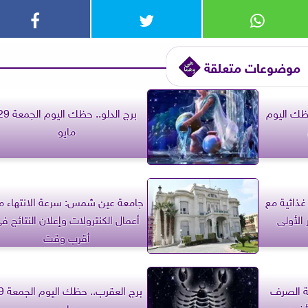
موضوعات متعلقة
حظك اليوم
برج الدلو.. حظك اليوم ال
مايو
غذائية مع
جامعة عين شمس: سرعة الانتهاء م
الأولى
أعمال الكنترولات وإعلان النتائج ف
أقرب وقت
مة الصرف
برج العقرب.
الأضحى
مايو