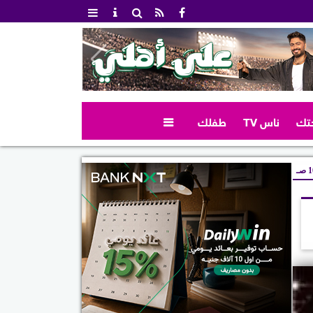
تك
ناس TV
طفلك

صـ