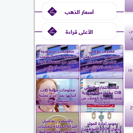
أسعار الذهب
ن
الأعلى قراءة
ة
مصرف أبوظبي
التمويلات الشخصية
الإسلامي – مصر يعلن
تستحوذ على النصيب
تفاصيل استخدام
الأكبر من محفظة أفراد
متحصلات الاكتتاب في
مصرف أبوظبي
ور
زيادة...
الإسلامي...
البنك التجاري الدولي
معلومات مهمة يجب
CIB يطلق حملة توعوية
اتباعها بعد إجراء عملية
جديدة لحماية العملاء من
استئصال اللوز
الاحتيال...
ك اليوم الجمعة 29
بالأسماء.. تفاصيل
موعد إجازة المولد
الحركة الجديدة لتعيينات
النبوي 2026 للموظفين
مساعدي وزير الخارجية