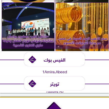
«شاطئ الفن» بمطروح يواصل
سعر الذهب اليوم السبت في مصر..
فعالياته بعروض كورال الطفل وفرقة
مع بداية التداولات الأسبوع
ملوي للفنون الشعبية
الفيس بوك
1Amira.Abeed
تويتر
Tweets by