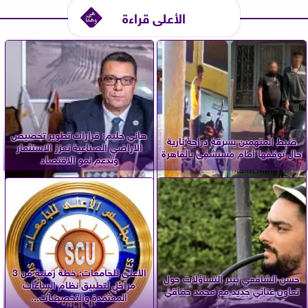
الأعلى قراءة
هاني حليم: قرارات تطوير تخصيص
ضبط المتهمين بسرقة دراجة نارية
الأراضي الصناعية تعزز الاستثمار
حال توقفها أمام مستشفى بالقاهرة
وتدعم نمو الاقتصاد
الأعلى للجامعات: خطة زمنية من 3
حسن الشافعي يثير التساؤلات حول
مراحل لتطبيق نظام الساعات
تعاون غنائي جديد مع محمد حماقي
المعتمدة والتخصصات...