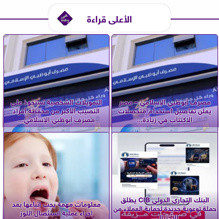
الأعلى قراءة
مصرف أبوظبي الإسلامي – مصر
التمويلات الشخصية تستحوذ على
يعلن تفاصيل استخدام متحصلات
النصيب الأكبر من محفظة أفراد
الاكتتاب في زيادة...
مصرف أبوظبي الإسلامي...
البنك التجاري الدولي CIB يطلق
معلومات مهمة يجب اتباعها بعد
حملة توعوية جديدة لحماية العملاء من
إجراء عملية استئصال اللوز
الاحتيال...