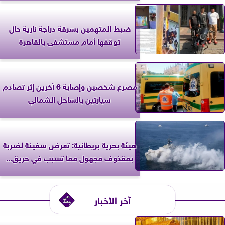
ضبط المتهمين بسرقة دراجة نارية حال
توقفها أمام مستشفى بالقاهرة
مصرع شخصين وإصابة 6 آخرين إثر تصادم
سيارتين بالساحل الشمالي
‎هيئة بحرية بريطانية: تعرض سفينة لضربة
بمقذوف مجهول مما تسبب في حريق...
آخر الأخبار