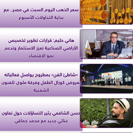
سعر الذهب اليوم السبت في مصر.. مع
بداية التداولات الأسبوع
هاني حليم: قرارات تطوير تخصيص
الأراضي الصناعية تعزز الاستثمار وتدعم
نمو الاقتصاد
«شاطئ الفن» بمطروح يواصل فعالياته
بعروض كورال الطفل وفرقة ملوي للفنون
الشعبية
حسن الشافعي يثير التساؤلات حول تعاون
غنائي جديد مع محمد حماقي