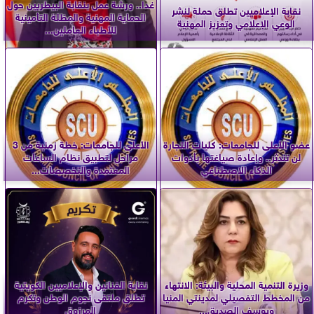
غدا.. ورشة عمل بنقابة البيطريين حول
نقابة الإعلاميين تطلق حملة لنشر
الحماية المهنية والمظلة التأمينية
الوعي الإعلامي وتعزيز المهنية
للأطباء العاملين...
عضو الأعلى للجامعات: كليات التجارة
الأعلى للجامعات: خطة زمنية من 3
لن تندثر.. وإعادة صياغتها بأدوات
مراحل لتطبيق نظام الساعات
الذكاء الاصطناعي
المعتمدة والتخصصات...
وزيرة التنمية المحلية والبيئة: الانتهاء
نقابة الفنانين والإعلاميين الكويتية
من المخطط التفصيلي لمدينتي المنيا
تطلق ملتقى نجوم الوطن وتكرم
ويوسف الصديق...
المرزوق