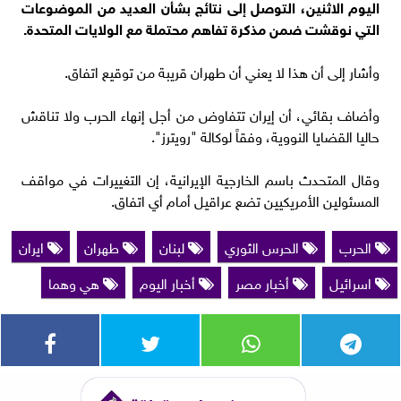
اليوم الاثنين، التوصل ​إلى نتائج ​بشأن العديد من الموضوعات
⁠التي نوقشت ضمن ​مذكرة تفاهم محتملة ​مع الولايات المتحدة.
وأشار إلى أن هذا لا يعني ​أن طهران قريبة ​من توقيع اتفاق.
وأضاف بقائي، ‌أن ⁠إيران تتفاوض من أجل إنهاء الحرب ولا تناقش
حاليا ​القضايا ​النووية، وفقاً لوكالة "رويترز".
وقال المتحدث باسم الخارجية الإيرانية، إن التغييرات ​في مواقف
المسئولين ​الأمريكيين ⁠تضع عراقيل أمام أي اتفاق.
الحرب
الحرس الثوري
لبنان
طهران
ايران
اسرائيل
أخبار مصر
أخبار اليوم
هي وهما