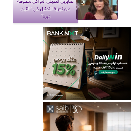
صابرين النجيلي: لم أكن متخوفة
من تجربة التمثيل في ”اتنين
غيرنا”