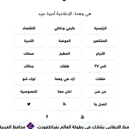
هي وهما، الإعلامية أميرة عبيد
الرئيسية
خارجي وداخلي
الاقتصاد
المشاهير
الموضة
الأسرة
الأبراج
المطبخ
صحتك
ناس TV
طفلك
جمالك
ملفات
آراء هي وهما
توك شو
من نحن
اعلن معنا
الخصوصية
اتصل بنا




عي يشارك في بطولة العالم بفرانكفورت
محافظ الغربية يراجع مشر
جميع الحقوق محفوظة
©
2016 - 2026 - هي وهما