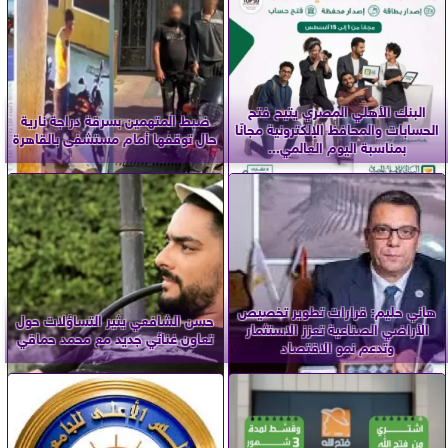
البنك الأهلي المصري يتيح فتح
ضبط المتهمين بسرقة دراجة نارية
الحسابات والمحافظ الإلكترونية مجانًا
حال توقفها أمام مستشفى بالقاهرة
بمناسبة اليوم العالمي...
هاني حليم: قرارات تطوير تخصيص
حسن الشافعي يثير التساؤلات حول
الأراضي الصناعية تعزز الاستثمار
تعاون غنائي جديد مع محمد حماقي
وتدعم نمو الاقتصاد