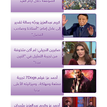
كريم عبدالعزيز يوجّه رسالة تقدير
إلى عادل إمام: “أستاذنا وصاحب
الفضل”
صابرين النجيلي: لم أكن متخوفة
من تجربة التمثيل في ”اتنين
غيرنا”
أحمد عز: فيلم 7Dogs تجربة
ممتعة ومهلكة.. وميزانيته الأعلى
عربيا
أحمد عز وكريم عبدالعزيز يشيدان