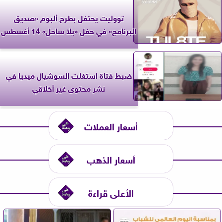
تووليت يحتفل بطرح ألبوم «صديق
البرنامج» في حفل «يلا ساحل» 14 أغسطس
ضبط فتاة استغلت السوشيال ميديا في
نشر محتوى غير أخلاقي
أسعار العملات
أسعار الذهب
الأعلى قراءة