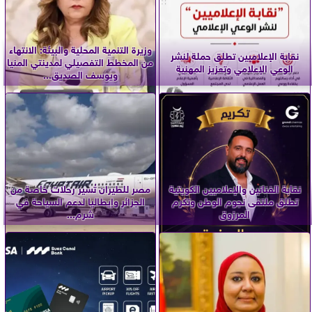
وزيرة التنمية المحلية والبيئة: الانتهاء
نقابة الإعلاميين تطلق حملة لنشر
من المخطط التفصيلي لمدينتي المنيا
الوعي الإعلامي وتعزيز المهنية
ويوسف الصديق...
نقابة الفنانين والإعلاميين الكويتية
مصر للطيران تُسير رحلات خاصة من
تطلق ملتقى نجوم الوطن وتكرم
الجزائر وإيطاليا لدعم السياحة في
المرزوق
شرم...