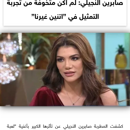
صابرين النجيلي: لم أكن متخوفة من تجربة
التمثيل في ”اتنين غيرنا”
كشفت المطربة صابرين النجيلي عن تأثرها الكبير بأغنية “لعبة