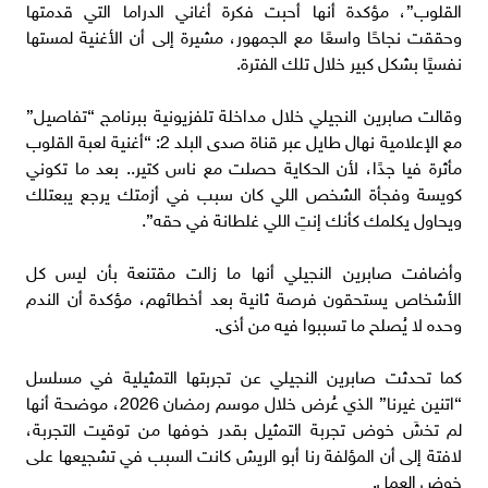
القلوب”، مؤكدة أنها أحبت فكرة أغاني الدراما التي قدمتها
وحققت نجاحًا واسعًا مع الجمهور، مشيرة إلى أن الأغنية لمستها
نفسيًا بشكل كبير خلال تلك الفترة.
وقالت صابرين النجيلي خلال مداخلة تلفزيونية ببرنامج “تفاصيل”
مع الإعلامية نهال طايل عبر قناة صدى البلد 2: “أغنية لعبة القلوب
مأثرة فيا جدًا، لأن الحكاية حصلت مع ناس كتير.. بعد ما تكوني
كويسة وفجأة الشخص اللي كان سبب في أزمتك يرجع يبعتلك
ويحاول يكلمك كأنك إنتِ اللي غلطانة في حقه”.
وأضافت صابرين النجيلي أنها ما زالت مقتنعة بأن ليس كل
الأشخاص يستحقون فرصة ثانية بعد أخطائهم، مؤكدة أن الندم
وحده لا يُصلح ما تسببوا فيه من أذى.
كما تحدثت صابرين النجيلي عن تجربتها التمثيلية في مسلسل
“اتنين غيرنا” الذي عُرض خلال موسم رمضان 2026، موضحة أنها
لم تخشَ خوض تجربة التمثيل بقدر خوفها من توقيت التجربة،
لافتة إلى أن المؤلفة رنا أبو الريش كانت السبب في تشجيعها على
خوض العمل.