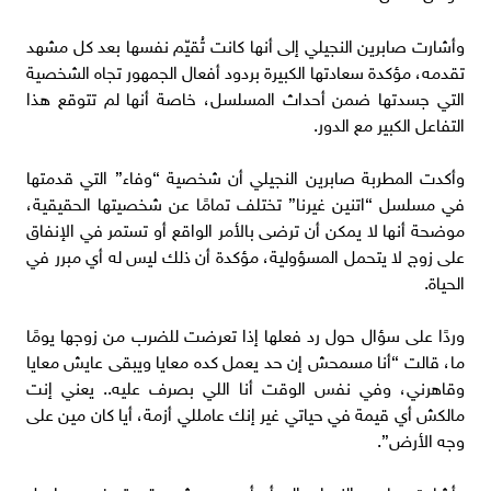
وأشارت صابرين النجيلي إلى أنها كانت تُقيّم نفسها بعد كل مشهد
تقدمه، مؤكدة سعادتها الكبيرة بردود أفعال الجمهور تجاه الشخصية
التي جسدتها ضمن أحداث المسلسل، خاصة أنها لم تتوقع هذا
التفاعل الكبير مع الدور.
وأكدت المطربة صابرين النجيلي أن شخصية “وفاء” التي قدمتها
في مسلسل “اتنين غيرنا” تختلف تمامًا عن شخصيتها الحقيقية،
موضحة أنها لا يمكن أن ترضى بالأمر الواقع أو تستمر في الإنفاق
على زوج لا يتحمل المسؤولية، مؤكدة أن ذلك ليس له أي مبرر في
الحياة.
وردًا على سؤال حول رد فعلها إذا تعرضت للضرب من زوجها يومًا
ما، قالت “أنا مسمحش إن حد يعمل كده معايا ويبقى عايش معايا
وقاهرني، وفي نفس الوقت أنا اللي بصرف عليه.. يعني إنت
مالكش أي قيمة في حياتي غير إنك عامللي أزمة، أيا كان مين على
وجه الأرض”.
وأشارت صابرين النجيلي إلى أن أصعب مشهد قدمته في مسلسل