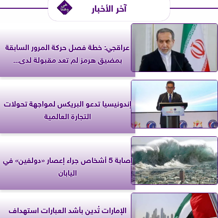
آخر الأخبار
عراقجي: خطة فصل حركة المرور السابقة
بمضيق هرمز لم تعد مقبولة لدى...
إندونيسيا تدعو البريكس لمواجهة تحولات
التجارة العالمية
إصابة 5 أشخاص جراء إعصار «دولفين» في
اليابان
الإمارات تُدين بأشد العبارات استهداف