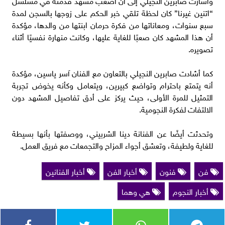
“اتنين غيرنا” كان لحظة تلقي خبر الحكم على زوجها بالسجن لمدة
سبع سنوات، ومعاناتها من فكرة حرمان ابنتها من والدها، مؤكدة
أن هذا المشهد كان صعبًا للغاية عليها، وكانت منهارة نفسيًا أثناء
تصويره.
كما أشادت صابرين النجيلي بالتعاون مع الفنان آسر ياسين، مؤكدة
أنه يتمتع باحترام وتواضع كبيرين، ويتعامل وكأنه يخوض تجربة
التمثيل للمرة الأولى، حيث يركز على أدق تفاصيل المشهد دون
الالتفات لفكرة النجومية.
وتحدثت أيضًا عن الفنانة دينا الشربيني، ووصفتها بأنها بسيطة
للغاية ولطيفة، وتعشق أجواء المزاح والتجمعات مع فريق العمل.
فن
فنون
أخبار الفن
أخبار الفنانين
أخبار النجوم
هي وهما