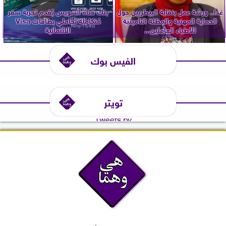
غدا.. ورشة عمل بنقابة البيطريين حول
بنك قناة السويس يُقدم تجربة سفر
الحماية المهنية والمظلة التأمينية
مُتكاملة لحاملي بطاقات Visa
للأطباء العاملين...
الائتمانية
الفيس بوك
تويتر
Tweets by